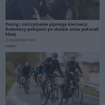
Pościg i zatrzymanie pijanego kierowcy.
Radomscy policjanci po służbie znów pokazali
klasę
Data dodania artykułu:
06.08.2026 14:05
Kategorie artykułu:
Radom