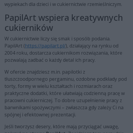
wypiekach dla dzieci i w cukiernictwie rzemieślniczym.
PapilArt wspiera kreatywnych
cukierników
W cukiernictwie liczy się smak i sposób podania.
PapilArt (
https://papilart.pl/
), działający na rynku od
2004 roku, dostarcza cukiernikom rozwiązania, które
pozwalają zadbać o każdy detal ich pracy.
W ofercie znajdziesz m.in. papilotki z
tłuszczoodpornego pergaminu, ozdobne podkłady pod
torty, formy w wielu kształtach i rozmiarach oraz
praktyczne dodatki, które ułatwiają codzienną pracę w
pracowni cukierniczej. To dobre uzupełnienie pracy z
barwnikami spożywczymi – zwłaszcza gdy zależy Ci na
spójnej i efektownej prezentacji.
Jeśli tworzysz desery, które mają przyciągać uwagę,