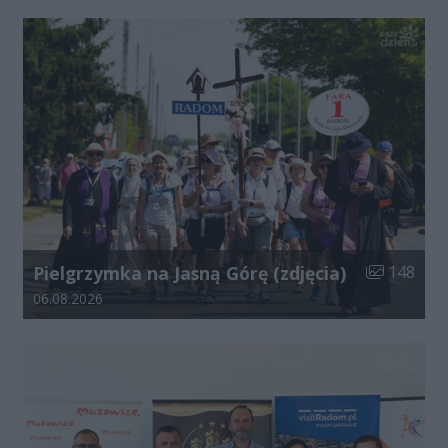
Liczba zdjęć
Pielgrzymka na Jasną Górę (zdjęcia)
148
Data dodania galerii:
06.08.2026