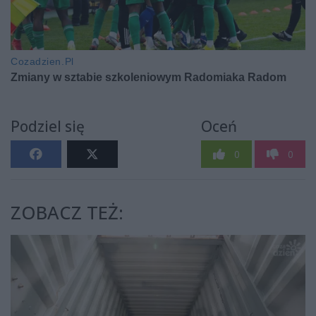
Podziel się
Oceń
0
0
ZOBACZ TEŻ: