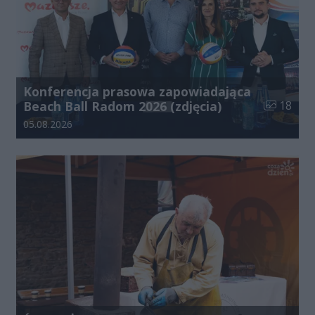
Konferencja prasowa zapowiadająca
Liczba zdj
Beach Ball Radom 2026 (zdjęcia)
18
Data dodania galerii:
05.08.2026