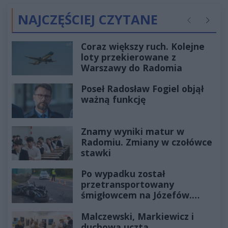
NAJCZĘŚCIEJ CZYTANE
Poprzednie
Następ
Coraz większy ruch. Kolejne
loty przekierowane z
Warszawy do Radomia
Poseł Radosław Fogiel objął
ważną funkcję
Znamy wyniki matur w
Radomiu. Zmiany w czołówce
stawki
Po wypadku został
przetransportowany
śmigłowcem na Józefów.
Historia mrozi krew w żyłach
Malczewski, Markiewicz i
duchowa uczta