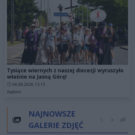
Tysiące wiernych z naszej diecezji wyruszyło
właśnie na Jasną Górę!
Data dodania artykułu:
06.08.2026 13:15
Kategorie artykułu:
Radom
NAJNOWSZE
GALERIE ZDJĘĆ
Poprzednie
Następne
Kliknij