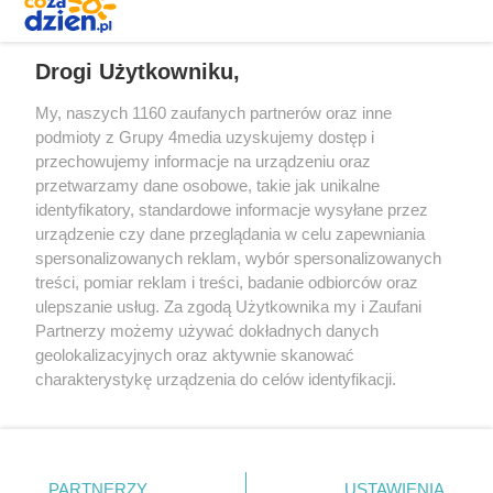
REKLAMA
Drogi Użytkowniku,
My, naszych 1160 zaufanych partnerów oraz inne
podmioty z Grupy 4media uzyskujemy dostęp i
przechowujemy informacje na urządzeniu oraz
przetwarzamy dane osobowe, takie jak unikalne
identyfikatory, standardowe informacje wysyłane przez
urządzenie czy dane przeglądania w celu zapewniania
spersonalizowanych reklam, wybór spersonalizowanych
Redakcja
Reklama
Prywatność
Praca Łódź
treści, pomiar reklam i treści, badanie odbiorców oraz
the:protocol
ulepszanie usług. Za zgodą Użytkownika my i Zaufani
Partnerzy możemy używać dokładnych danych
geolokalizacyjnych oraz aktywnie skanować
charakterystykę urządzenia do celów identyfikacji.
Ponieważ cenimy Twoją prywatność, prosimy o zgodę na
Szukaj
korzystanie z tych technologii poprzez kliknięcie
„Akceptuję”. Zgoda jest dobrowolna i zawsze możesz ją
zmienić/wycofać klikając przycisk ustawień prywatności
Facebook.com
Youtube.com
PARTNERZY
USTAWIENIA