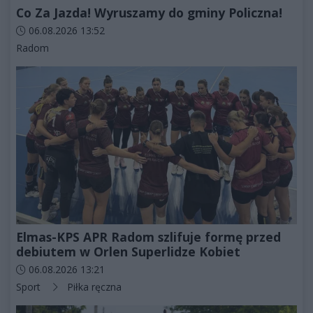
Co Za Jazda! Wyruszamy do gminy Policzna!
Data dodania artykułu:
06.08.2026 13:52
Kategorie artykułu:
Radom
Elmas-KPS APR Radom szlifuje formę przed
debiutem w Orlen Superlidze Kobiet
Data dodania artykułu:
06.08.2026 13:21
Kategorie artykułu:
Sport
Piłka ręczna