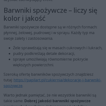
Barwniki spożywcze – liczy się
kolor i jakość
Barwniki spożywcze dostępne są w różnych formach:
płynnej, żelowej, pudrowej i w sprayu. Każdy typ ma
swoje zalety i zastosowania.
Żele sprawdzają się w masach cukrowych i lukrach,
pudry podkreślają detale dekoracji,
spraye umożliwiają równomierne pokrycie
większych powierzchni.
Szeroką ofertę barwników spożywczych znajdziesz
tutaj:
https://papilart.pl/cukiernia/dekoracje-i-barwniki-
spozywcze
.
Warto jednak pamiętać, że nie wszystkie barwniki są
takie same.
Dobrej jakości barwniki spożywcze