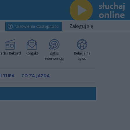
Zaloguj się
Ułatwienia dostępności
Radio Rekord
Kontakt
Zgłoś
Relacje na
interwencję
żywo
ULTURA
CO ZA JAZDA
nkurencyjne w Ustce!
ano umowę
Polski
 decyzję prokuratury
ów pokazali klasę