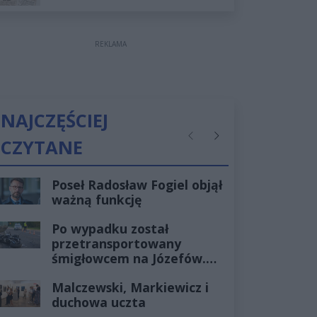
REKLAMA
NAJCZĘŚCIEJ
CZYTANE
Poprzednie
Następne
Poseł Radosław Fogiel objął
ważną funkcję
Po wypadku został
przetransportowany
śmigłowcem na Józefów.
Historia mrozi krew w
Malczewski, Markiewicz i
żyłach
duchowa uczta