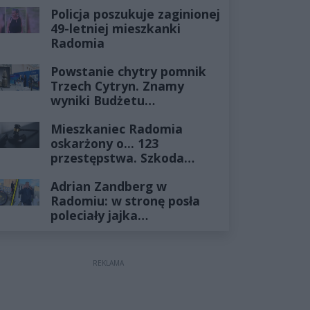
Policja poszukuje zaginionej
49-letniej mieszkanki
Radomia
Powstanie chytry pomnik
Trzech Cytryn. Znamy
wyniki Budżetu
Obywatelskiego 2027
Mieszkaniec Radomia
oskarżony o... 123
przestępstwa. Szkoda
wyceniona na ponad milion
Adrian Zandberg w
złotych
Radomiu: w stronę posła
poleciały jajka…
REKLAMA