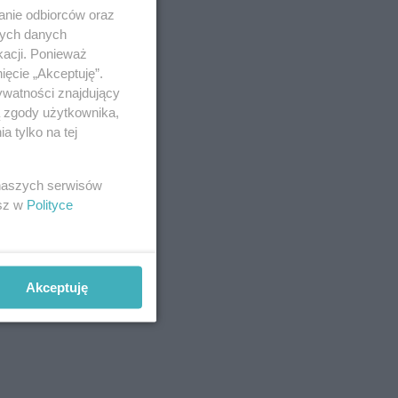
anie odbiorców oraz
nych danych
kacji. Ponieważ
ięcie „Akceptuję”.
ywatności znajdujący
ą zgody użytkownika,
 tylko na tej
 naszych serwisów
esz w
Polityce
Akceptuję