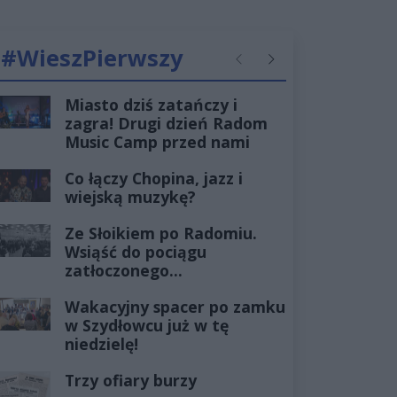
#WieszPierwszy
Poprzednie
Następne
Miasto dziś zatańczy i
zagra! Drugi dzień Radom
Music Camp przed nami
Co łączy Chopina, jazz i
wiejską muzykę?
Ze Słoikiem po Radomiu.
Wsiąść do pociągu
zatłoczonego...
Wakacyjny spacer po zamku
w Szydłowcu już w tę
niedzielę!
Trzy ofiary burzy