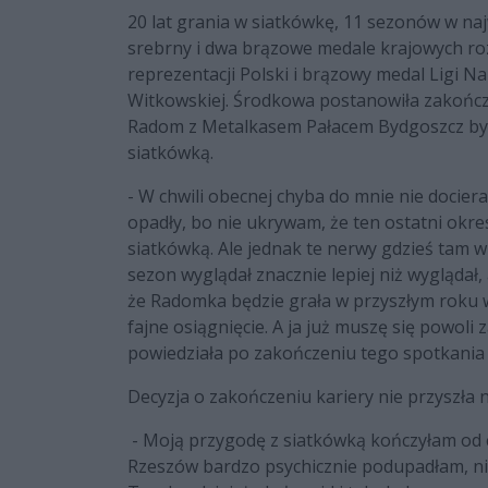
20 lat grania w siatkówkę, 11 sezonów w naj
srebrny i dwa brązowe medale krajowych ro
reprezentacji Polski i brązowy medal Ligi 
Witkowskiej. Środkowa postanowiła zakończ
Radom z Metalkasem Pałacem Bydgoszcz był d
siatkówką.
- W chwili obecnej chyba do mnie nie docier
opadły, bo nie ukrywam, że ten ostatni okres
siatkówką. Ale jednak te nerwy gdzieś tam w 
sezon wyglądał znacznie lepiej niż wyglądał,
że Radomka będzie grała w przyszłym roku w
fajne osiągnięcie. A ja już muszę się powoli z
powiedziała po zakończeniu tego spotkani
Decyzja o zakończeniu kariery nie przyszła n
- Moją przygodę z siatkówką kończyłam od c
Rzeszów bardzo psychicznie podupadłam, nie 