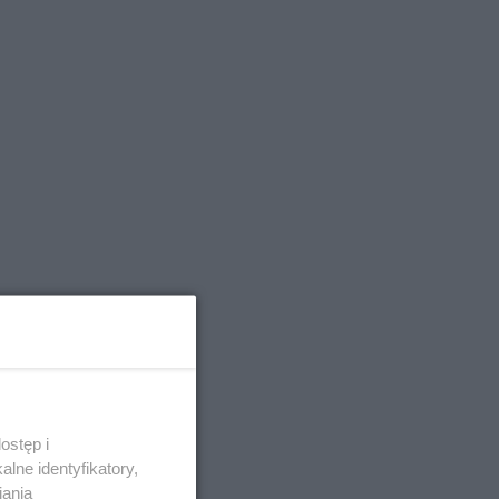
ostęp i
lne identyfikatory,
iania