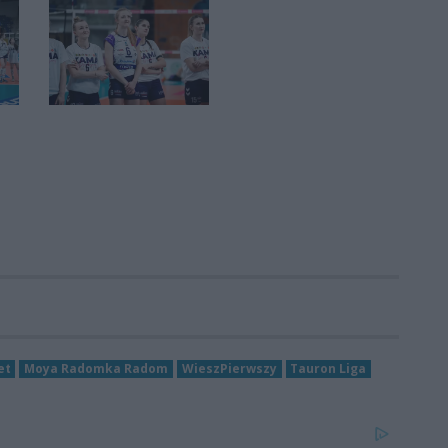
et
Moya Radomka Radom
WieszPierwszy
Tauron Liga