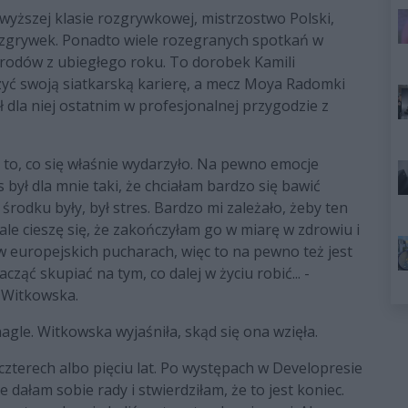
wyższej klasie rozgrywkowej, mistrzostwo Polski,
zgrywek. Ponadto wiele rozegranych spotkań w
Narodów z ubiegłego roku. To dorobek Kamili
yć swoją siatkarską karierę, a mecz Moya Radomki
la niej ostatnim w profesjonalnej przygodzie z
a to, co się właśnie wydarzyło. Na pewno emocje
 był dla mnie taki, że chciałam bardzo się bawić
środku były, był stres. Bardzo mi zależało, żeby ten
 ale cieszę się, że zakończyłam go w miarę w zdrowiu i
 europejskich pucharach, więc to na pewno też jest
acząć skupiać na tym, co dalej w życiu robić... -
a Witkowska.
agle. Witkowska wyjaśniła, skąd się ona wzięła.
zterech albo pięciu lat. Po występach w Developresie
dałam sobie rady i stwierdziłam, że to jest koniec.