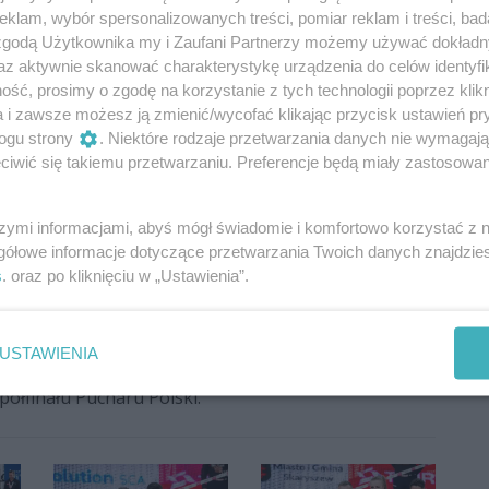
eningu SKS-owego w szkole, nie znając zasad
klam, wybór spersonalizowanych treści, pomiar reklam i treści, bad
 Polski. Jest to ogromne spełnienie i wielki zaszczyt.
 zgodą Użytkownika my i Zaufani Partnerzy możemy używać dokład
e wystąpić. Ja tę możliwość miałam i bardzo się z
az aktywnie skanować charakterystykę urządzenia do celów identyfi
ię osiągnąć, może nie są to jakieś bardzo
ść, prosimy o zgodę na korzystanie z tych technologii poprzez klikn
a i zawsze możesz ją zmienić/wycofać klikając przycisk ustawień pr
dzo dużo znaczą. Pokazują, że warto było. Warto było
ogu strony
. Niektóre rodzaje przetwarzania danych nie wymagaj
yło bardzo dużo pozytywnych aspektów. Czuję się
iwić się takiemu przetwarzaniu. Preferencje będą miały zastosowania
łowy, że chciałam wygrać Puchar Polski i nie udało
ale, ale ani razu go nie zdobyłam. Ale mam inne medale,
 siatkówka reprezentacyjna poszła do przodu. Mam
szymi informacjami, abyś mógł świadomie i komfortowo korzystać z
hwili obecnej mogę powiedzieć, że to jest ten moment,
gółowe informacje dotyczące przetwarzania Twoich danych znajdzi
 jakości, tylko pozostać gdzieś tam mniej więcej,
s
. oraz po kliknięciu w „Ustawienia”.
 tam na jakimś poziomie - mówiła wyraźnie wzruszona
USTAWIENIA
kowska z Radomką zajęła piąte miejsce w Tauron
 półfinału Pucharu Polski.