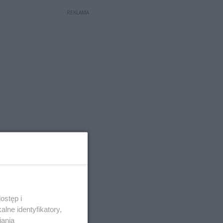
REKLAMA
ostęp i
lne identyfikatory,
iania