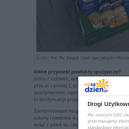
Źródło:
Fot. Fb/ Zespół Szkół Specjalnych i Plac
Gdzie przynieść produkty spożywcze?
Jedna z lodówek, w której mieszkańcy Rado
przy ul. Lipskiej 2, przy wejściu do Zespołu 
asortymentem zajmują się uczniowie placówk
to kontynuacja projektu pn. „Pomagając in
Drogi Użytkow
Zainteresowani mogą dostać się do punktu od
My, naszych 1162 zau
soboty i niedziele w godz. 9.00-16.00. Wszy
przechowujemy informa
wziąć z półek to, czego aktualnie potrzebuj
standardowe informac