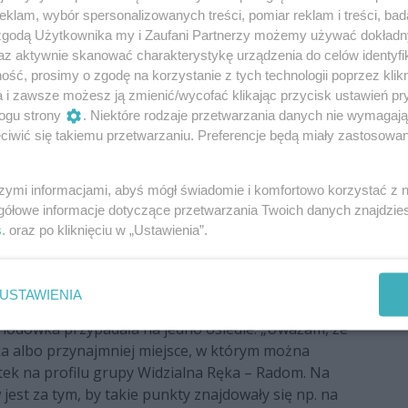
klam, wybór spersonalizowanych treści, pomiar reklam i treści, bad
o którego można przynosić żywność, znajduje się na
 zgodą Użytkownika my i Zaufani Partnerzy możemy używać dokład
ieści się przed bramą przy ul. Zagłoby 3.
az aktywnie skanować charakterystykę urządzenia do celów identyfi
ść, prosimy o zgodę na korzystanie z tych technologii poprzez klikn
 świeże, nadające się do spożycia i oznaczone datą
a i zawsze możesz ją zmienić/wycofać klikając przycisk ustawień pr
przygotowane.
ogu strony
. Niektóre rodzaje przetwarzania danych nie wymagaj
iwić się takiemu przetwarzaniu. Preferencje będą miały zastosowania
 punktów?
unkt jadłodzielni, który znajdował się przy ul.
py Widzialna Ręka – Radom pojawiło się kilka
szymi informacjami, abyś mógł świadomie i komfortowo korzystać z
d dawna nikt się odpowiednio nie zajmował, przez co
gółowe informacje dotyczące przetwarzania Twoich danych znajdzi
wka przy ul. Warzywnej jest w opłakanym stanie” –
s
. oraz po kliknięciu w „Ustawienia”.
o, że w mieście, w którym żyje 200 tys.
USTAWIENIA
acznie więcej. W komentarzach na profilu padają
a lodówka przypadała na jedno osiedle. „Uważam, że
a albo przynajmniej miejsce, w którym można
utek na profilu grupy Widzialna Ręka – Radom. Na
jest za tym, by takie punkty znajdowały się np. na