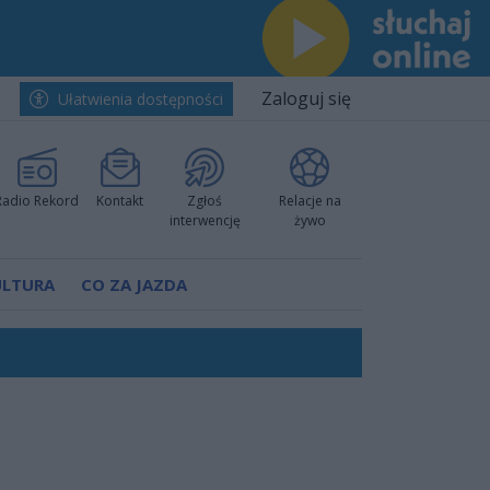
Zaloguj się
Ułatwienia dostępności
Radio Rekord
Kontakt
Zgłoś
Relacje na
interwencję
żywo
ULTURA
CO ZA JAZDA
h i pewnie wygrali przy Struga
nkurencyjne w Ustce!
 decyzję prokuratury