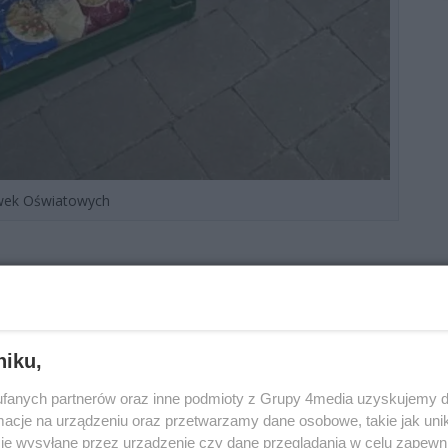
ówek Oświatowych
mia mogą zostawić produkty spożywcze znajduje się
Szkół Specjalnych i Placówek Oświatowych. Jej
i pod opieką nauczycieli. „Lodówka pełna dobroci”
nym, pomagasz sobie”.
niku,
 poniedziałku do piątku w godz. 6.00 – 20.30, a w
fanych partnerów oraz inne podmioty z Grupy 4media uzyskujemy d
scy mogą przynieść do punktu coś od siebie, bądź
cje na urządzeniu oraz przetwarzamy dane osobowe, takie jak unika
ą.
je wysyłane przez urządzenie czy dane przeglądania w celu zapewn