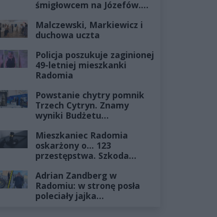
śmigłowcem na Józefów.
Historia mrozi krew w
Malczewski, Markiewicz i
żyłach
duchowa uczta
Policja poszukuje zaginionej
49-letniej mieszkanki
Radomia
Powstanie chytry pomnik
Trzech Cytryn. Znamy
wyniki Budżetu
Obywatelskiego 2027
Mieszkaniec Radomia
oskarżony o... 123
przestępstwa. Szkoda
wyceniona na ponad milion
Adrian Zandberg w
złotych
Radomiu: w stronę posła
poleciały jajka…