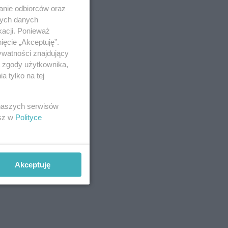
anie odbiorców oraz
nych danych
kacji. Ponieważ
ięcie „Akceptuję”.
ywatności znajdujący
ą zgody użytkownika,
 tylko na tej
 naszych serwisów
esz w
Polityce
Akceptuję