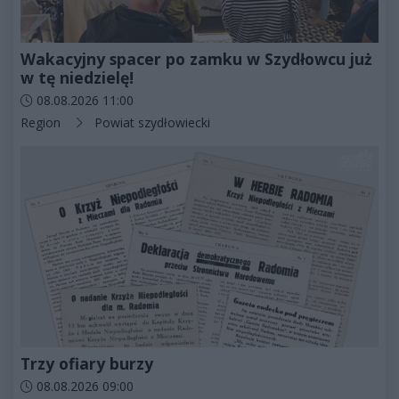
Wakacyjny spacer po zamku w Szydłowcu już
w tę niedzielę!
Data dodania artykułu:
08.08.2026 11:00
Kategorie artykułu:
Region
Powiat szydłowiecki
Trzy ofiary burzy
Data dodania artykułu:
08.08.2026 09:00