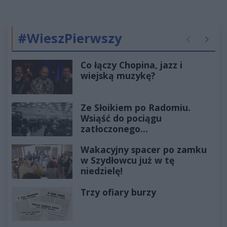
#WieszPierwszy
Poprzednie
Następ
Co łączy Chopina, jazz i
wiejską muzykę?
Ze Słoikiem po Radomiu.
Wsiąść do pociągu
zatłoczonego...
Wakacyjny spacer po zamku
w Szydłowcu już w tę
niedzielę!
Trzy ofiary burzy