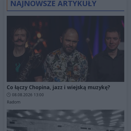
NAJNOWSZE ARTYKUŁY
Co łączy Chopina, jazz i wiejską muzykę?
Data dodania artykułu:
08.08.2026 13:00
Kategorie artykułu:
Radom