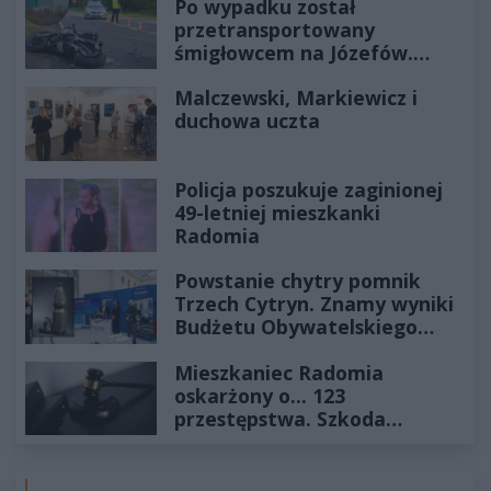
Po wypadku został
przetransportowany
śmigłowcem na Józefów.
Historia mrozi krew w żyłach
Malczewski, Markiewicz i
duchowa uczta
Policja poszukuje zaginionej
49-letniej mieszkanki
Radomia
Powstanie chytry pomnik
Trzech Cytryn. Znamy wyniki
Budżetu Obywatelskiego
2027
Mieszkaniec Radomia
oskarżony o... 123
przestępstwa. Szkoda
wyceniona na ponad milion
złotych