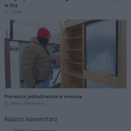
w Iłży
Autor artykułu:
czd/kk,
Pierwsza jadłodzielnia w mieście
Autor artykułu:
Milena Majewska,
Napisz komentarz