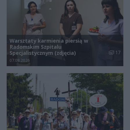
Warsztaty karmienia piersią w
Radomskim Szpitalu
Liczba zdj
Specjalistycznym (zdjęcia)
17
Data dodania galerii:
07.08.2026