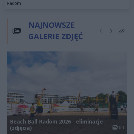
Kategorie artykułu:
Radom
NAJNOWSZE
GALERIE ZDJĘĆ
Poprzednie
Następne
Kliknij
Beach Ball Radom 2026 - eliminacje
Liczba zdj
(zdjęcia)
60