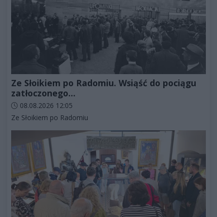
Ze Słoikiem po Radomiu. Wsiąść do pociągu
zatłoczonego...
Data dodania artykułu:
08.08.2026 12:05
Kategorie artykułu:
Ze Słoikiem po Radomiu