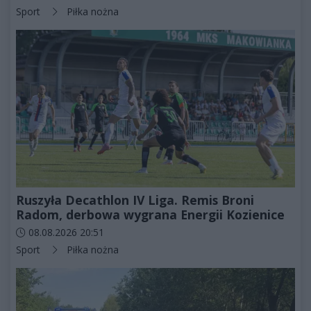
Kategorie artykułu:
Sport
Piłka nożna
Ruszyła Decathlon IV Liga. Remis Broni
Radom, derbowa wygrana Energii Kozienice
Data dodania artykułu:
08.08.2026 20:51
Kategorie artykułu:
Sport
Piłka nożna