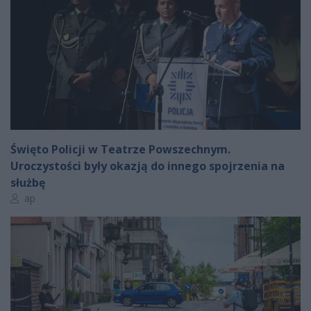
Święto Policji w Teatrze Powszechnym.
Uroczystości były okazją do innego spojrzenia na
służbę
Autor artykułu:
ap