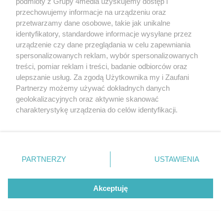
podmioty z Grupy 4media uzyskujemy dostęp i
przechowujemy informacje na urządzeniu oraz
przetwarzamy dane osobowe, takie jak unikalne
identyfikatory, standardowe informacje wysyłane przez
Radomiak bezradny w starciu z Górnikiem.
urządzenie czy dane przeglądania w celu zapewniania
Zabrzanie zdominowali Zielonych i pewnie
spersonalizowanych reklam, wybór spersonalizowanych
wygrali przy Struga
treści, pomiar reklam i treści, badanie odbiorców oraz
Data dodania artykułu:
08.08.2026 16:40
ulepszanie usług. Za zgodą Użytkownika my i Zaufani
Kategorie artykułu:
Sport
Piłka nożna
Partnerzy możemy używać dokładnych danych
geolokalizacyjnych oraz aktywnie skanować
charakterystykę urządzenia do celów identyfikacji.
NAJNOWSZE
Ponieważ cenimy Twoją prywatność, prosimy o zgodę na
korzystanie z tych technologii poprzez kliknięcie
GALERIE ZDJĘĆ
Poprzednie
Następne
Kliknij
„Akceptuję”. Zgoda jest dobrowolna i zawsze możesz ją
zmienić/wycofać klikając przycisk ustawień prywatności
PARTNERZY
USTAWIENIA
znajdujący się w lewym dolnym rogu strony
. Niektóre
rodzaje przetwarzania danych nie wymagają zgody
użytkownika, ale masz prawo sprzeciwić się takiemu
Akceptuję
przetwarzaniu. Preferencje będą miały zastosowania tylko
na tej witrynie.