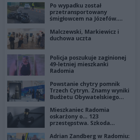
Po wypadku został
przetransportowany
śmigłowcem na Józefów.
Historia mrozi krew w żyłach
Malczewski, Markiewicz i
duchowa uczta
Policja poszukuje zaginionej
49-letniej mieszkanki
Radomia
Powstanie chytry pomnik
Trzech Cytryn. Znamy wyniki
Budżetu Obywatelskiego
2027
Mieszkaniec Radomia
oskarżony o... 123
przestępstwa. Szkoda
wyceniona na ponad milion
Adrian Zandberg w Radomiu:
złotych