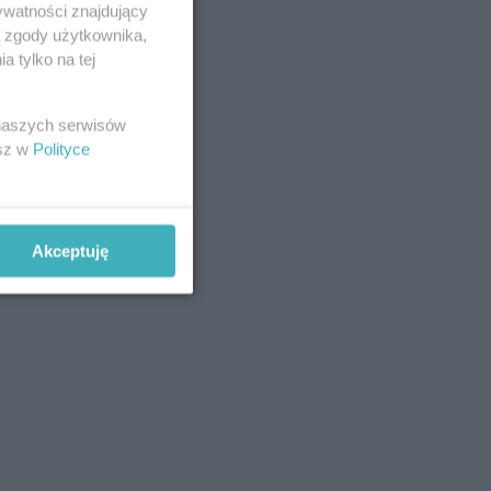
ywatności znajdujący
ą zgody użytkownika,
 tylko na tej
 naszych serwisów
esz w
Polityce
Akceptuję