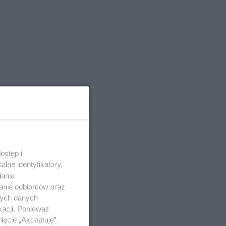
ostęp i
lne identyfikatory,
iania
anie odbiorców oraz
nych danych
kacji. Ponieważ
ięcie „Akceptuję”.