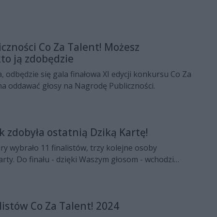
czności Co Za Talent! Możesz
to ją zdobędzie
a, odbędzie się gala finałowa XI edycji konkursu Co Za
na oddawać głosy na Nagrodę Publiczności.
 zdobyła ostatnią Dziką Kartę!
ury wybrało 11 finalistów, trzy kolejne osoby
arty. Do finału - dzięki Waszym głosom - wchodzi
k. A już dziś (05.12) kolejny odcinek. Obejrzymy w
kich finalistów, których będzie można zobaczyć na
grudnia.
listów Co Za Talent! 2024