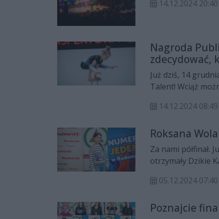
14.12.2024 20:40
Nagroda Publi
zdecydować, k
Już dziś, 14 grudni
Talent! Wciąż moż
14.12.2024 08:49
Roksana Wolak
Za nami półfinał. J
otrzymały Dzikie K
także Roksana Wola
05.12.2024 07:40
nim występy wszyst
wielkiej scenie 14 
Poznajcie fina