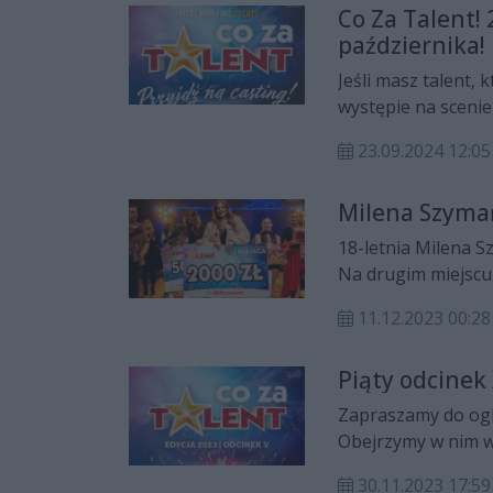
Co Za Talent!
października!
Jeśli masz talent,
występie na scenie
jest właśnie dla Ci
23.09.2024 12:05
zaprezentować się 
Milena Szymań
18-letnia Milena S
Na drugim miejscu 
Rybińska. Nagroda 
11.12.2023 00:28
Zostały wręczone t
Piąty odcinek 
Zapraszamy do ogl
Obejrzymy w nim w
zobaczyć na wielki
30.11.2023 17:59