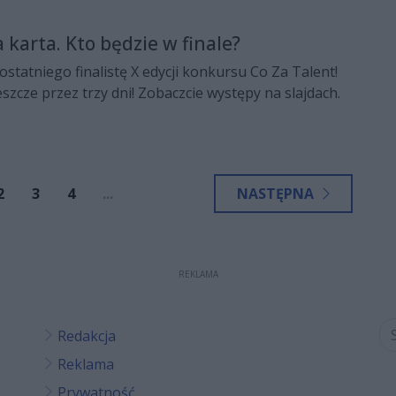
 - Julii Ziętek i Rodrigo Rodrigueza.
 karta. Kto będzie w finale?
tatniego finalistę X edycji konkursu Co Za Talent!
zcze przez trzy dni! Zobaczcie występy na slajdach.
2
3
4
...
NASTĘPNA
REKLAMA
Redakcja
Reklama
Prywatność