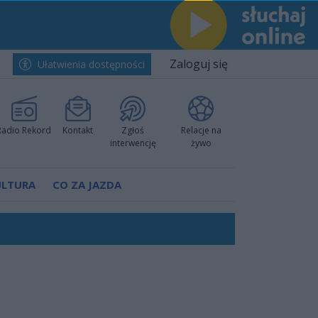
Zaloguj się
Ułatwienia dostępności
Radio Rekord
Kontakt
Zgłoś
Relacje na
interwencję
żywo
ULTURA
CO ZA JAZDA
nkurencyjne w Ustce!
 decyzję prokuratury