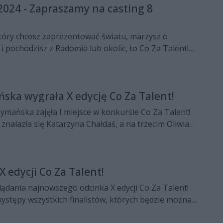
 2024 - Zapraszamy na casting 8
 który chcesz zaprezentować światu, marzysz o
 i pochodzisz z Radomia lub okolic, to Co Za Talent!
ebie! To wyjątkowa okazja, by spełnić swoje marzenia i
przed szeroką publicznością.
ska wygrała X edycję Co Za Talent!
zymańska zajęła I miejsce w konkursie Co Za Talent!
znalazła się Katarzyna Chałdaś, a na trzecim Oliwia
publiczności powędrowała do Alicji Nalewajko.
akże nagrody specjalne.
X edycji Co Za Talent!
ądania najnowszego odcinka X edycji Co Za Talent!
ystępy wszystkich finalistów, których będzie można
ej scenie 10 grudnia. Teraz czas na przygotowania