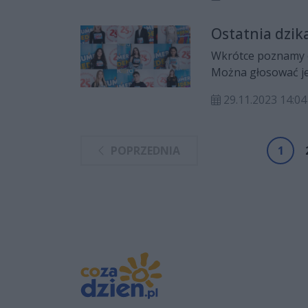
pod okiem trenerów
Ostatnia dzika
Wkrótce poznamy os
Można głosować jes
29.11.2023 14:04
POPRZEDNIA
1