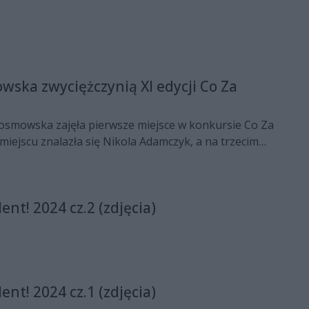
wska zwyciężczynią XI edycji Co Za
Kosmowska zajęła pierwsze miejsce w konkursie Co Za
miejscu znalazła się Nikola Adamczyk, a na trzecim
groda publiczności powędrowała do Klaudii Drab.
lent! 2024 cz.2 (zdjęcia)
lent! 2024 cz.1 (zdjęcia)