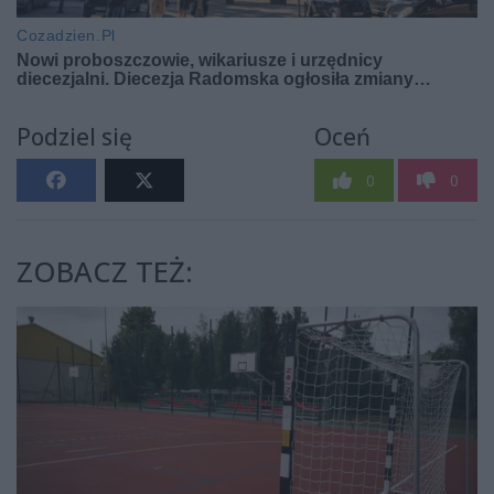
Podziel się
Oceń
0
0
ZOBACZ TEŻ: