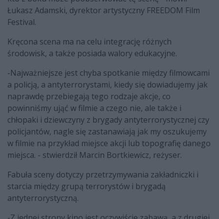
Łukasz Adamski, dyrektor artystyczny FREEDOM Film
Festival.
Kręcona scena ma na celu integrację różnych
środowisk, a także posiada walory edukacyjne.
-Najważniejsze jest chyba spotkanie między filmowcami
a policją, a antyterrorystami, kiedy się dowiadujemy jak
naprawdę przebiegają tego rodzaje akcje, co
powinniśmy ująć w filmie a czego nie, ale także i
chłopaki i dziewczyny z brygady antyterrorystycznej czy
policjantów, nagle się zastanawiają jak my oszukujemy
w filmie na przykład miejsce akcji lub topografię danego
miejsca. - stwierdził Marcin Bortkiewicz, reżyser.
Fabuła sceny dotyczy przetrzymywania zakładniczki i
starcia między grupą terrorystów i brygadą
antyterrorystyczną.
-Z jednej strony kino jest oczywiście zabawą, a z drugiej,