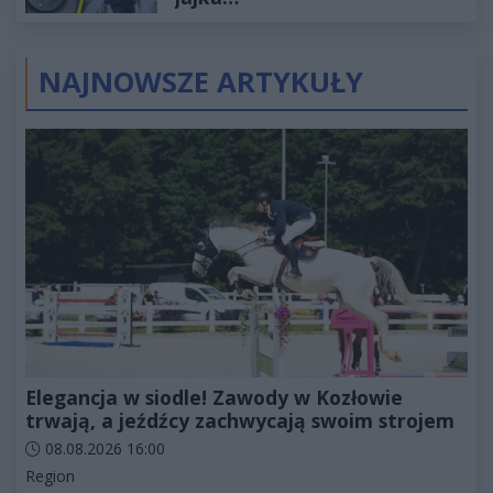
NAJNOWSZE ARTYKUŁY
Elegancja w siodle! Zawody w Kozłowie
trwają, a jeźdźcy zachwycają swoim strojem
Data dodania artykułu:
08.08.2026 16:00
Kategorie artykułu:
Region