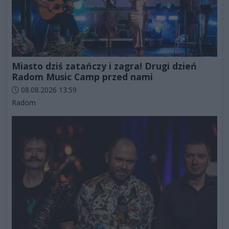
Miasto dziś zatańczy i zagra! Drugi dzień
Radom Music Camp przed nami
Data dodania artykułu:
08.08.2026 13:59
Kategorie artykułu:
Radom