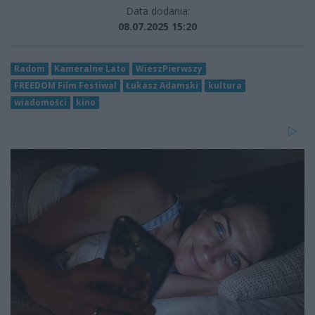
Data dodania:
08.07.2025 15:20
Radom
Kameralne Lato
WieszPierwszy
FREEDOM Film Festiwal
Łukasz Adamski
kultura
wiadomości
kino