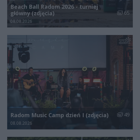
Beach Ball Radom 2026 - turniej
Liczba zdj
główny (zdjęcia)
65
Data dodania galerii:
08.08.2026
Liczba zdj
Radom Music Camp dzień I (zdjęcia)
49
Data dodania galerii:
08.08.2026