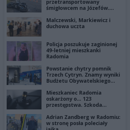
przetransportowany
śmigłowcem na Józefów.
Historia mrozi krew w żyłach
Malczewski, Markiewicz i
duchowa uczta
Policja poszukuje zaginionej
49-letniej mieszkanki
Radomia
Powstanie chytry pomnik
Trzech Cytryn. Znamy wyniki
Budżetu Obywatelskiego
2027
Mieszkaniec Radomia
oskarżony o... 123
przestępstwa. Szkoda
wyceniona na ponad milion
Adrian Zandberg w Radomiu:
złotych
w stronę posła poleciały
jajka…