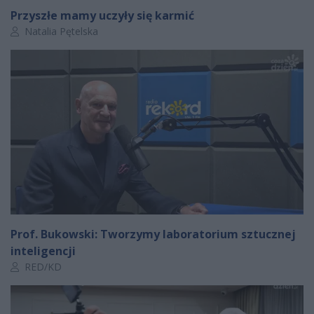
Przyszłe mamy uczyły się karmić
Autor artykułu:
Natalia Pętelska
Prof. Bukowski: Tworzymy laboratorium sztucznej
inteligencji
Autor artykułu:
RED/KD