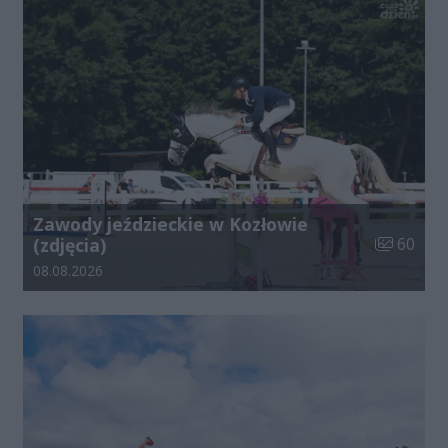
Zawody jeździeckie w Kozłowie
Liczba zdj
(zdjęcia)
60
Data dodania galerii:
08.08.2026