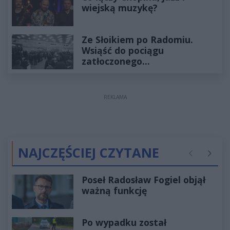
wiejską muzykę?
Ze Słoikiem po Radomiu.
Wsiąść do pociągu
zatłoczonego...
REKLAMA
NAJCZĘŚCIEJ CZYTANE
Poprzednie
Następ
Poseł Radosław Fogiel objął
ważną funkcję
Po wypadku został