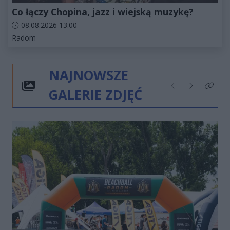
Co łączy Chopina, jazz i wiejską muzykę?
Data dodania artykułu:
08.08.2026 13:00
Kategorie artykułu:
Radom
NAJNOWSZE
GALERIE ZDJĘĆ
Poprzednie
Następne
Kliknij