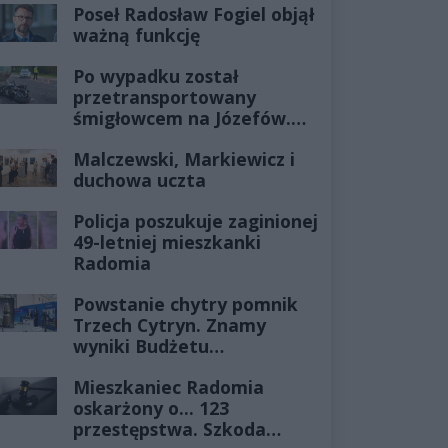
Poseł Radosław Fogiel objął
ważną funkcję
Po wypadku został
przetransportowany
śmigłowcem na Józefów.
Historia mrozi krew w
Malczewski, Markiewicz i
żyłach
duchowa uczta
Policja poszukuje zaginionej
49-letniej mieszkanki
Radomia
Powstanie chytry pomnik
Trzech Cytryn. Znamy
wyniki Budżetu
Obywatelskiego 2027
Mieszkaniec Radomia
oskarżony o... 123
przestępstwa. Szkoda