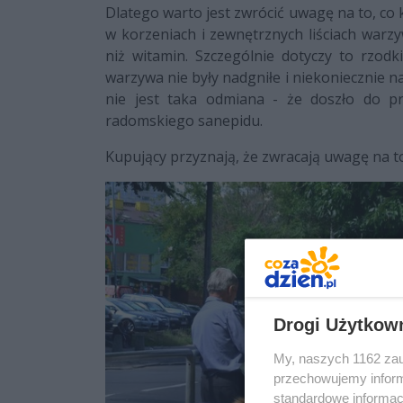
Dlatego warto jest zwrócić uwagę na to, co
w korzeniach i zewnętrznych liściach war
niż witamin. Szczególnie dotyczy to rzod
warzywa nie były nadgniłe i niekoniecznie naj
nie jest taka odmiana - że doszło do p
radomskiego sanepidu.
Kupujący przyznają, że zwracają uwagę na t
Drogi Użytkow
My, naszych 1162 zau
przechowujemy informa
standardowe informac