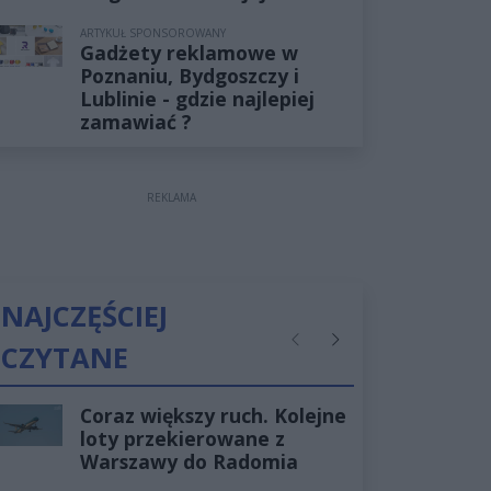
ARTYKUŁ SPONSOROWANY
Gadżety reklamowe w
Poznaniu, Bydgoszczy i
Lublinie - gdzie najlepiej
zamawiać ?
REKLAMA
NAJCZĘŚCIEJ
CZYTANE
Poprzednie
Następne
Coraz większy ruch. Kolejne
loty przekierowane z
Warszawy do Radomia