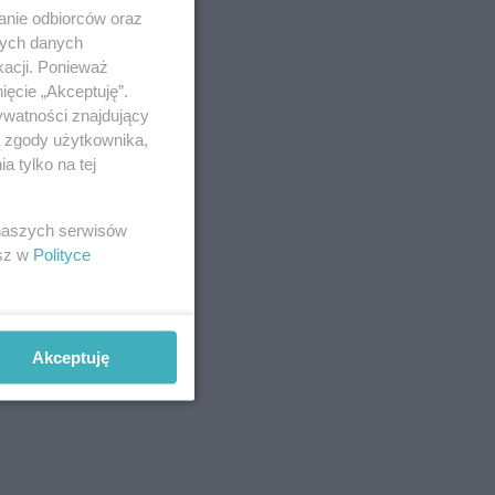
anie odbiorców oraz
nych danych
kacji. Ponieważ
ięcie „Akceptuję”.
ywatności znajdujący
ą zgody użytkownika,
 tylko na tej
 naszych serwisów
esz w
Polityce
Akceptuję