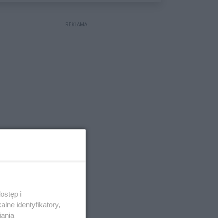
wyceniona na ponad milion
złotych
REKLAMA
ostęp i
lne identyfikatory,
iania