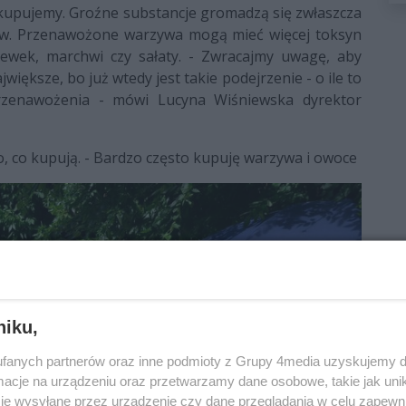
 kupujemy. Groźne substancje gromadzą się zwłaszcza
zyw. Przenawożone warzywa mogą mieć więcej toksyn
kiewek, marchwi czy sałaty. - Zwracajmy uwagę, aby
większe, bo już wtedy jest takie podejrzenie - o ile to
rzenawożenia - mówi Lucyna Wiśniewska dyrektor
o, co kupują. - Bardzo często kupuję warzywa i owoce
niku,
fanych partnerów oraz inne podmioty z Grupy 4media uzyskujemy d
cje na urządzeniu oraz przetwarzamy dane osobowe, takie jak unika
je wysyłane przez urządzenie czy dane przeglądania w celu zapewn