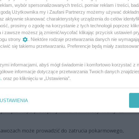
klam, wybór spersonalizowanych treści, pomiar reklam i treści, bad
 zgodą Użytkownika my i Zaufani Partnerzy możemy używać dokład
az aktywnie skanować charakterystykę urządzenia do celów identyfi
ść, prosimy o zgodę na korzystanie z tych technologii poprzez klikn
a i zawsze możesz ją zmienić/wycofać klikając przycisk ustawień pr
ogu strony
. Niektóre rodzaje przetwarzania danych nie wymagaj
iwić się takiemu przetwarzaniu. Preferencje będą miały zastosowania
szymi informacjami, abyś mógł świadomie i komfortowo korzystać z
gółowe informacje dotyczące przetwarzania Twoich danych znajdzi
s
. oraz po kliknięciu w „Ustawienia”.
którego zawsze chodzę, dlatego mam pewność, że to
ani Halina.
USTAWIENIA
wki, botwiny. Pojawiła się fasolka, nawet w sensownej
rymi już współpracujemy kilka lat i wtedy wiemy co
 nawozach może prowadzić do zatrucia pokarmowego,