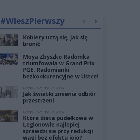
#WieszPierwszy
Poprzednie
Następne
Kobiety uczą się, jak się
bronić
Moya Zbyszko Radomka
triumfowała w Grand Prix
PGE. Radomianki
bezkonkurencyjne w Ustce!
ARTYKUŁ SPONSOROWANY
Jak światło zmienia odbiór
przestrzeni
ARTYKUŁ SPONSOROWANY
Która dieta pudełkowa w
Legionowie najlepiej
sprawdzi się przy redukcji
wagi bez efektu jojo?