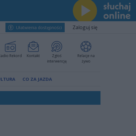
Zaloguj się
Ułatwienia dostępności
Radio Rekord
Kontakt
Zgłoś
Relacje na
interwencję
żywo
ULTURA
CO ZA JAZDA
nkurencyjne w Ustce!
ano umowę
Polski
 decyzję prokuratury
ów pokazali klasę
worzyć nową sportową tradycję"
ruchu