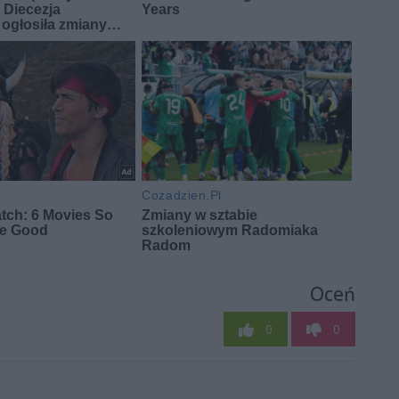
Oceń
0
0