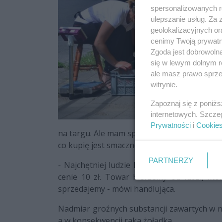
spersonalizowanych re
ulepszanie usług. Za
geolokalizacyjnych or
cenimy Twoją prywatno
Zgoda jest dobrowoln
się w lewym dolnym r
ale masz prawo sprzec
witrynie.
Zapoznaj się z poniż
internetowych. Szcze
Prywatności
i
Cookie
na targu. Ale mam sprawdzone miejsce, do 
co kupię jest smaczne i zdrowe – przyznaje p
PARTNERZY
- Najchętniej ludzie kupują sałatę, rzodkie
cenie 10 zł. Towar bierzemy od ludzi, któ
sprzedajemy - mówi handlująca.
Nadmiar groźnych substancji zawartych w
a w konsekwencji raka żołądka.