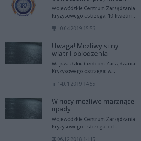
Wojewódzkie Centrum Zarządzania
Kryzysowego ostrzega: 10 kwietnia
br., od 00.00 do 11 kwietnia godz.
10.04.2019 15:56
08:00, prognozuje się wystąpienie
przymrozków.
Uwaga! Możliwy silny
wiatr i oblodzenia
Wojewódzkie Centrum Zarządzania
Kryzysowego ostrzega: w
poniedziałek, 14 stycznia br. w
14.01.2019 14:55
godzinach 11 - 17 prognozuje się
wystąpienie oblodzenia.
W nocy możliwe marznące
opady
Wojewódzkie Centrum Zarządzania
Kryzysowego ostrzega: od
czwartku 6 grudnia od godz. 22 do
06.12.2018 14:15