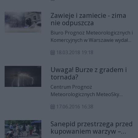
piątku, 7 grudnia do godz. 5
prognozuje się wystąpienie
Zawieje i zamiecie - zima
marznących opadów na terenie 28
nie odpuszcza
powiatów.
Biuro Prognoz Meteorologicznych i
Komercyjnych w Warszawie wydało
ostrzeżenie dla województwa
18.03.2018 19:18
mazowieckiego. 90 proc. szans na
zawieje i zamiecie śnieżne na
Uwaga! Burze z gradem i
południu Mazowsza.
tornada?
Centrum Prognoz
Meteorologicznych MeteoSky
wydało ostrzeżenie przed burzami
17.06.2016 16:38
w województwie mazowieckim,
które mogą wystąpić dziś 17
Sanepid przestrzega przed
czerwca. Synoptycy prognozują
kupowaniem warzyw –
Prognozuje się gwałtowne burze,