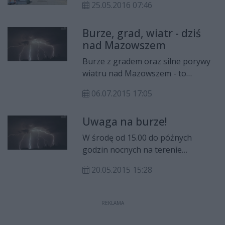
nowalijek
możliwe opady gradu i porywisty
25.05.2016 07:46
wiatr. Będą to dogodne warunki do
tworzenia tornad.
Burze, grad, wiatr - dziś
nad Mazowszem
Burze z gradem oraz silne porywy
wiatru nad Mazowszem - to
ostrzeżenie Instytutu Meteorologii
06.07.2015 17:05
i Gospodarki Wodnej. Groźne
zjawiska mogą pojawić się w
Uwaga na burze!
poniedziałek nad terenem całego
województwa.
W środę od 15.00 do późnych
godzin nocnych na terenie
województwa mazowieckiego mogą
20.05.2015 15:28
pojawić się gwałtowne burze.
REKLAMA