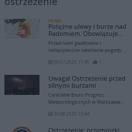
ostrzeżenie
PILNE!
Potężne ulewy i burze nad
Radomiem. Obowiązuje
ostrzeżenie IMGW
Przed nami gwałtowne i
niebezpieczne załamanie pogody.
Synoptycy ostrzegają przed
08.07.2025 11:45
1
nawalnymi opadami deszczu, które
mogą prowadzić do podtopień. Dla
Uwaga! Ostrzeżenie przed
regionu radomskiego IMGW wydał
silnymi burzami
trzeci stopień ostrzeżenia.
Centralne Biuro Prognoz
Meteorologicznych w Warszawie
wydało ostrzeżenie 2 stopnia przed
30.08.2020 13:44
burzami z gradem na terenie
Powiatu Radomskiego.
Ostrzeżenie: przymrozki