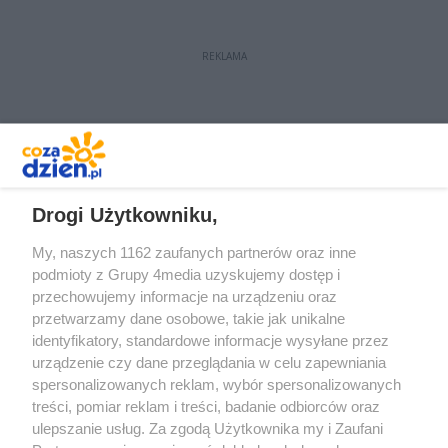
REKLAMA
REKLAMA
Drogi Użytkowniku,
My, naszych 1162 zaufanych partnerów oraz inne
podmioty z Grupy 4media uzyskujemy dostęp i
przechowujemy informacje na urządzeniu oraz
przetwarzamy dane osobowe, takie jak unikalne
identyfikatory, standardowe informacje wysyłane przez
urządzenie czy dane przeglądania w celu zapewniania
spersonalizowanych reklam, wybór spersonalizowanych
Redakcja
Reklama
Prywatność
Praca Łódź
treści, pomiar reklam i treści, badanie odbiorców oraz
the:protocol
ulepszanie usług. Za zgodą Użytkownika my i Zaufani