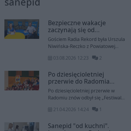
sanepid
Bezpieczne wakacje
zaczynają się od
profilaktyki
Gościem Radia Rekord była Urszula
Niwińska-Reczko z Powiatowej
Stacji Sanitarno-Epidemiologicznej
03.08.2026 12:23
2
w Radomiu. Z Krzysztofem
Domagałą rozmawiała m.in. o
Po dziesięcioletniej
Letniej Akademii Sanepidu,
przerwie do Radomia
bezpiecznym wypoczynku podczas
powrócił Festiwal Piosenki
wakacji, szczepieniach ochronnych,
Po dziesięcioletniej przerwie w
o Zdrowiu
zagrożeniach związanych z
Radomiu znów odbył się „Festiwal
kleszczami i upałami oraz o
Piosenki o Zdrowiu”. Wydarzenie
najważniejszych zasadach
21.04.2026 14:24
1
miało na celu zainteresowanie
profilaktyki zdrowotnej, o których
dzieci, młodzieży oraz opiekunów
warto pamiętać zarówno podczas
Sanepid "od kuchni".
tematyką prozdrowotną.
wyjazdów w Polsce, jak i za granicą.