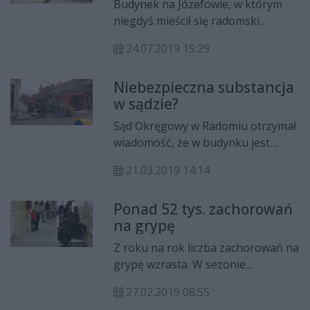
Budynek na Józefowie, w którym
niegdyś mieścił się radomski
sanepid, to własność
24.07.2019 15:29
Mazowieckiego Szpitala
Specjalistycznego. Obiekt od lat stoi
Niebezpieczna substancja
nieużywany i niszczeje, ale ma się
w sądzie?
to zmienić. Nieruchomość będzie
zaadaptowana na Oddział
Sąd Okręgowy w Radomiu otrzymał
Rehabilitacji Wczesnodziecięcej.
wiadomość, że w budynku jest
bomba; przyszła też przesyłka z
21.03.2019 14:14
niezidentyfikowaną substancją. Na
miejscu pracują wszystkie służby, w
Ponad 52 tys. zachorowań
tym sanepid.
na grypę
Z roku na rok liczba zachorowań na
grypę wzrasta. W sezonie
grypowym 2018/2019 w Radomiu i
27.02.2019 08:55
powiecie radomskim na grypę