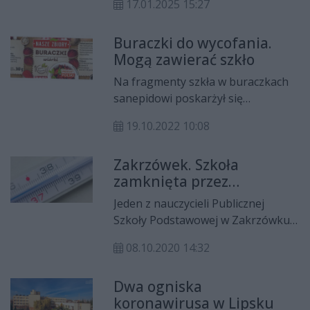
17.01.2025 15:27
Radomiu. Jego miejsce zajęła
Jolanta Wolszczak.
Buraczki do wycofania.
Mogą zawierać szkło
Na fragmenty szkła w buraczkach
sanepidowi poskarżył się
konsument.
19.10.2022 10:08
Zakrzówek. Szkoła
zamknięta przez
koronawirusa
Jeden z nauczycieli Publicznej
Szkoły Podstawowej w Zakrzówku
w powiecie zwoleńskim jest
08.10.2020 14:32
zakażony koronawirusem.
Placówkę do 12 października
Dwa ogniska
zamknięto.
koronawirusa w Lipsku