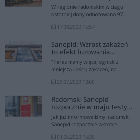
W regionie radomskim w ciągu
ostatniej doby odnotowano 97
nowe przypadki zakażeń
17.08.2020 15:57
koronawirusem, w tym aż 82 w
powiecie lipskim. 12 nowych
Sanepid: Wzrost zakażeń
przypadków odnotowano w
to efekt luzowania
Radomiu i powiecie radomskim i
obostrzeń i
trzy w powiecie szydłowieckim.
"Teraz mamy więcej ognisk z
nieprzestrzegania
mniejszą ilością zakażeń, na
restrykcji
początku epidemii było odwrotnie"
23.07.2020 12:00
- mówi Małgorzata Gregorczyk,
rzecznik PSSE w Radomiu.
Radomski Sanepid
rozpocznie w maju testy
na koronawirusa
Jak już informowaliśmy, radomski
Sanepid rozpocznie wkrótce
wykonywanie testów na
01.05.2020 15:30
koronawirusa. Pieniądze na zakup