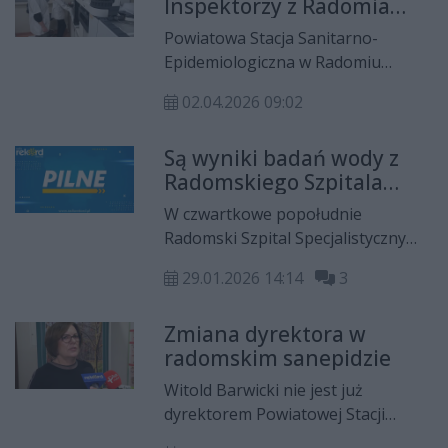
Inspektorzy z Radomia
zapraszają na dni otwarte
Powiatowa Stacja Sanitarno-
Epidemiologiczna w Radomiu
organizuje dni otwarte. Odbędą się
02.04.2026 09:02
one w środę i czwartek 8 oraz 9
kwietnia. Zobacz program
Są wyniki badań wody z
wydarzenia.
Radomskiego Szpitala
Specjalistycznego! Władze
W czwartkowe popołudnie
placówki podjęły decyzję
Radomski Szpital Specjalistyczny
przekazał, że posiada częściowe
29.01.2026 14:14
3
wyniki badań wody. Nie
potwierdziły one obecności bakterii
Zmiana dyrektora w
grupy coli, co oznacza, że wracają
radomskim sanepidzie
planowane przyjęcia pacjentów, a
Szpitalny Oddział Ratunkowy po
Witold Barwicki nie jest już
krótkiej przerwie zaczyna
dyrektorem Powiatowej Stacji
normalnie funkcjonować.
Sanitarno-Epidemiologicznej w