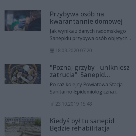
urządzeń do testów, przekazała
Przybywa osób na
Giełda Papierów Wartościowych.
kwarantannie domowej
Urządzenia już dotarły do Radomia.
Jak wynika z danych radomskiego
Sanepidu przybywa osób objętych
domową kwarantanną. W ciągu
18.03.2020 07:20
doby (16-17 marca) w Radomiu i
powiecie radomskim objętych
"Poznaj grzyby - unikniesz
kwarantanną zostało kolejnych 78
zatrucia". Sanepid
osób.
zaprasza na wystawę
Po raz kolejny Powiatowa Stacja
Sanitarno-Epidemiologiczna i
Regionalna Dyrekcja Lasów
23.10.2019 15:48
Państwowych zapraszają na
wystawę "Poznaj grzyby - unikniesz
Kiedyś był tu sanepid.
zatrucia".
Będzie rehabilitacja