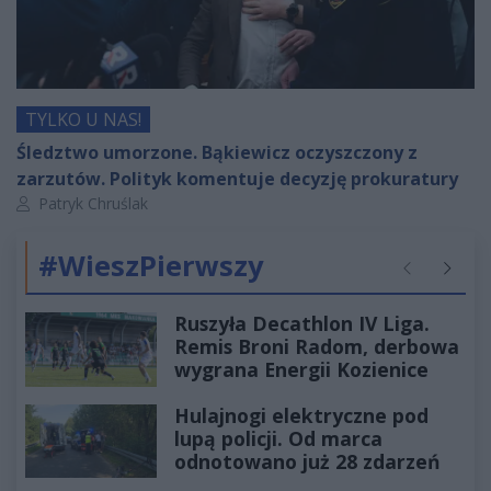
TYLKO U NAS!
Śledztwo umorzone. Bąkiewicz oczyszczony z
zarzutów. Polityk komentuje decyzję prokuratury
Autor artykułu:
Patryk Chruślak
#WieszPierwszy
Poprzednie
Następ
Ruszyła Decathlon IV Liga.
Remis Broni Radom, derbowa
wygrana Energii Kozienice
Hulajnogi elektryczne pod
lupą policji. Od marca
odnotowano już 28 zdarzeń