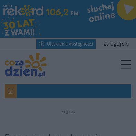
Przejdź do głównych treści
Przejdź do wyszukiwarki
Przejdź do głównego menu
menu
Zaloguj się
Ułatwienia dostępności
Prz
REKLAMA
Radomiak bezradny w starciu z Górnikiem. 
Śledztwo umorzone. Bąkiewicz oczyszczony 