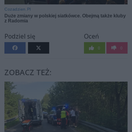
Podziel się
Oceń
0
0
ZOBACZ TEŻ: