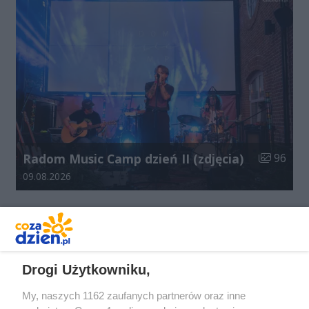
Liczba zdj
Radom Music Camp dzień II (zdjęcia)
96
Data dodania galerii:
09.08.2026
Drogi Użytkowniku,
My, naszych 1162 zaufanych partnerów oraz inne