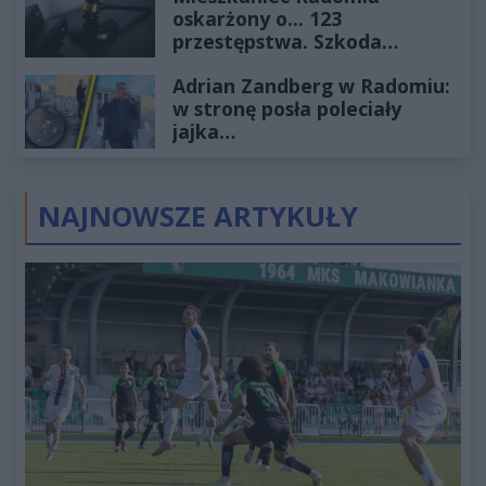
oskarżony o... 123
przestępstwa. Szkoda
wyceniona na ponad milion
Adrian Zandberg w Radomiu:
złotych
w stronę posła poleciały
jajka…
NAJNOWSZE ARTYKUŁY