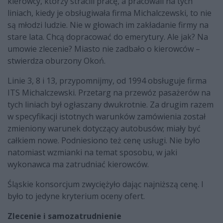
kierowcy, którzy stracili pracę, a pracowali na tych
liniach, kiedy je obsługiwała firma Michalczewski, to nie
są młodzi ludzie. Nie w głowach im zakładanie firmy na
stare lata. Chcą dopracować do emerytury. Ale jak? Na
umowie zlecenie? Miasto nie zadbało o kierowców –
stwierdza oburzony Okoń.
Linie 3, 8 i 13, przypomnijmy, od 1994 obsługuje firma
ITS Michalczewski. Przetarg na przewóz pasażerów na
tych liniach był ogłaszany dwukrotnie. Za drugim razem
w specyfikacji istotnych warunków zamówienia został
zmieniony warunek dotyczący autobusów; miały być
całkiem nowe. Podniesiono też cenę usługi. Nie było
natomiast wzmianki na temat sposobu, w jaki
wykonawca ma zatrudniać kierowców.
Śląskie konsorcjum zwyciężyło dając najniższą cenę. I
było to jedyne kryterium oceny ofert.
Zlecenie i samozatrudnienie