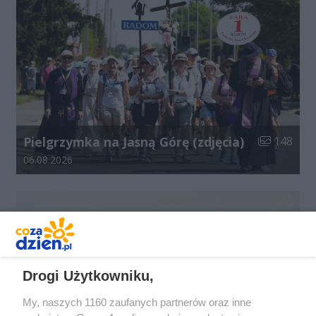
Liczba zdjęć
Pielgrzymka na Jasną Górę (zdjęcia)
148
Data dodania galerii:
06.08.2026
Drogi Użytkowniku,
My, naszych 1160 zaufanych partnerów oraz inne