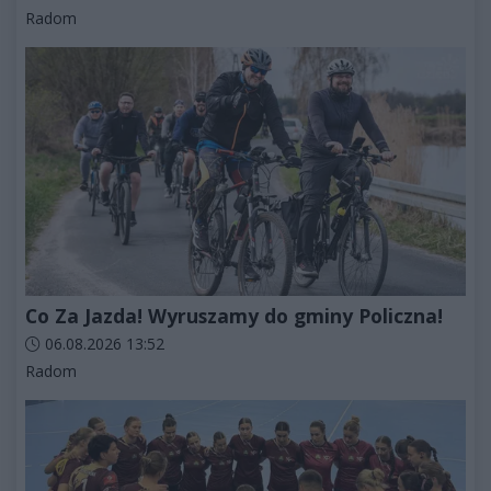
Kategorie artykułu:
Radom
Co Za Jazda! Wyruszamy do gminy Policzna!
Data dodania artykułu:
06.08.2026 13:52
Kategorie artykułu:
Radom