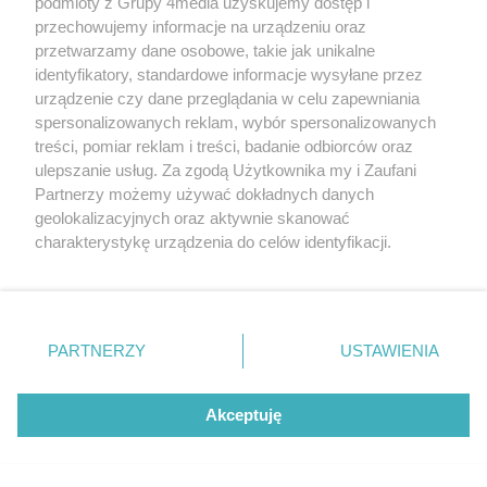
podmioty z Grupy 4media uzyskujemy dostęp i
przechowujemy informacje na urządzeniu oraz
przetwarzamy dane osobowe, takie jak unikalne
Konferencja prasowa zapowiadająca
identyfikatory, standardowe informacje wysyłane przez
Liczba zdj
Beach Ball Radom 2026 (zdjęcia)
18
urządzenie czy dane przeglądania w celu zapewniania
Data dodania galerii:
05.08.2026
spersonalizowanych reklam, wybór spersonalizowanych
treści, pomiar reklam i treści, badanie odbiorców oraz
ulepszanie usług. Za zgodą Użytkownika my i Zaufani
Partnerzy możemy używać dokładnych danych
geolokalizacyjnych oraz aktywnie skanować
charakterystykę urządzenia do celów identyfikacji.
Ponieważ cenimy Twoją prywatność, prosimy o zgodę na
korzystanie z tych technologii poprzez kliknięcie
„Akceptuję”. Zgoda jest dobrowolna i zawsze możesz ją
zmienić/wycofać klikając przycisk ustawień prywatności
PARTNERZY
USTAWIENIA
znajdujący się w lewym dolnym rogu strony
. Niektóre
rodzaje przetwarzania danych nie wymagają zgody
użytkownika, ale masz prawo sprzeciwić się takiemu
Święto Żelaza i Stali w Chlewiskach
Akceptuję
przetwarzaniu. Preferencje będą miały zastosowania tylko
Liczba zdj
(zdjęcia)
51
na tej witrynie.
Data dodania galerii:
03.08.2026