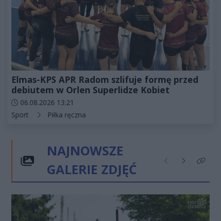
Elmas-KPS APR Radom szlifuje formę przed
debiutem w Orlen Superlidze Kobiet
Data dodania artykułu:
06.08.2026 13:21
Kategorie artykułu:
Sport
Piłka ręczna
NAJNOWSZE
GALERIE ZDJĘĆ
Poprzednie
Następne
Kliknij