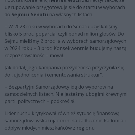
Podczas konferencji
Marek Woch
zaznaczył także, że
ugrupowanie przygotowuje się do startu w wyborach
do
Sejmu i Senatu
na własnych listach.
– W 2023 roku w wyborach do Senatu uzyskaliśmy
blisko 5 proc. poparcia, czyli ponad milion głosów. Do
Sejmu mieliśmy 2 proc., a w wyborach samorządowych
w 2024 roku – 3 proc. Konsekwentnie budujemy naszą
rozpoznawalność – mówił.
Jak dodał, jego kampania prezydencka przyczyniła się
do „ujednolicenia i cementowania struktur”.
– Bezpartyjni Samorządowcy idą do wyborów na
samodzielnych listach. Nie jesteśmy ubogimi krewnymi
partii politycznych – podkreślał.
Lider ruchu krytykował również sytuację finansową
samorządów, wskazując m.in. na zadłużenie Radomia i
odpływ młodych mieszkańców z regionu.