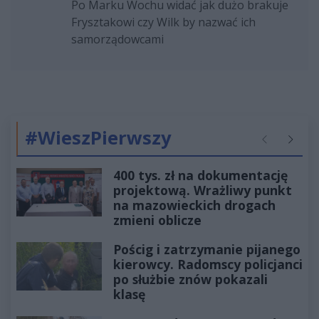
Po Marku Wochu widać jak dużo brakuje
Frysztakowi czy Wilk by nazwać ich
samorządowcami
#WieszPierwszy
Poprzednie
Następ
400 tys. zł na dokumentację
projektową. Wrażliwy punkt
na mazowieckich drogach
zmieni oblicze
Pościg i zatrzymanie pijanego
kierowcy. Radomscy policjanci
po służbie znów pokazali
klasę