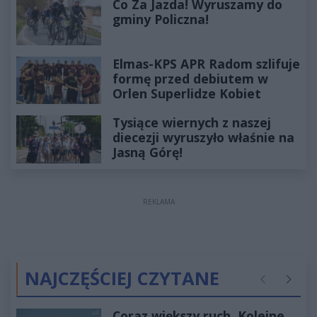
Co Za Jazda! Wyruszamy do
gminy Policzna!
Elmas-KPS APR Radom szlifuje
formę przed debiutem w
Orlen Superlidze Kobiet
Tysiące wiernych z naszej
diecezji wyruszyło właśnie na
Jasną Górę!
REKLAMA
NAJCZĘŚCIEJ CZYTANE
Poprzednie
Następ
Coraz większy ruch. Kolejne