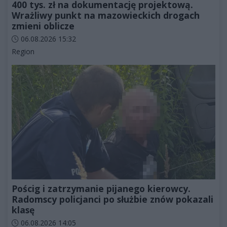
400 tys. zł na dokumentację projektową.
Wrażliwy punkt na mazowieckich drogach
zmieni oblicze
Data dodania artykułu:
06.08.2026 15:32
Kategorie artykułu:
Region
Pościg i zatrzymanie pijanego kierowcy.
Radomscy policjanci po służbie znów pokazali
klasę
Data dodania artykułu:
06.08.2026 14:05