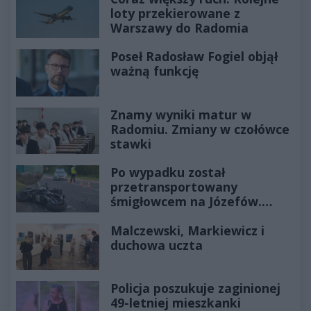
loty przekierowane z
Warszawy do Radomia
Poseł Radosław Fogiel objął
ważną funkcję
Znamy wyniki matur w
Radomiu. Zmiany w czołówce
stawki
Po wypadku został
przetransportowany
śmigłowcem na Józefów.
Historia mrozi krew w żyłach
Malczewski, Markiewicz i
duchowa uczta
Policja poszukuje zaginionej
49-letniej mieszkanki