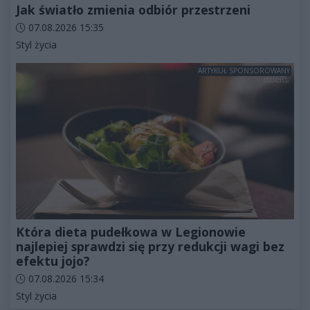
Jak światło zmienia odbiór przestrzeni
Data dodania artykułu:
07.08.2026 15:35
Kategorie artykułu:
Styl życia
ARTYKUŁ SPONSOROWANY
Która dieta pudełkowa w Legionowie
najlepiej sprawdzi się przy redukcji wagi bez
efektu jojo?
Data dodania artykułu:
07.08.2026 15:34
Kategorie artykułu:
Styl życia