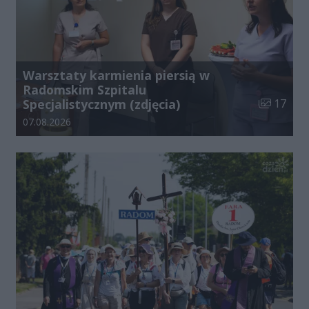
Warsztaty karmienia piersią w
Radomskim Szpitalu
Liczba zdj
Specjalistycznym (zdjęcia)
17
Data dodania galerii:
07.08.2026