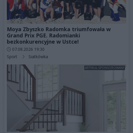
Moya Zbyszko Radomka triumfowała w
Grand Prix PGE. Radomianki
bezkonkurencyjne w Ustce!
Data dodania artykułu:
07.08.2026 19:30
Kategorie artykułu:
Sport
Siatkówka
ARTYKUŁ SPONSOROWANY