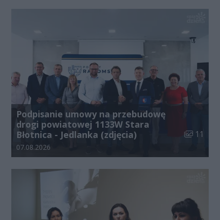
Podpisanie umowy na przebudowę
drogi powiatowej 1133W Stara
Liczba zdj
Błotnica - Jedlanka (zdjęcia)
11
Data dodania galerii:
07.08.2026