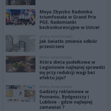
Moya Zbyszko Radomka
triumfowała w Grand Prix
PGE. Radomianki
bezkonkurencyjne w Ustce!
ARTYKUŁ SPONSOROWANY
Jak światło zmienia odbiór
przestrzeni
ARTYKUŁ SPONSOROWANY
Która dieta pudełkowa w
Legionowie najlepiej sprawdzi
się przy redukcji wagi bez
efektu jojo?
ARTYKUŁ SPONSOROWANY
Gadżety reklamowe w
Poznaniu, Bydgoszczy i
Lublinie - gdzie najlepiej
zamawiać ?