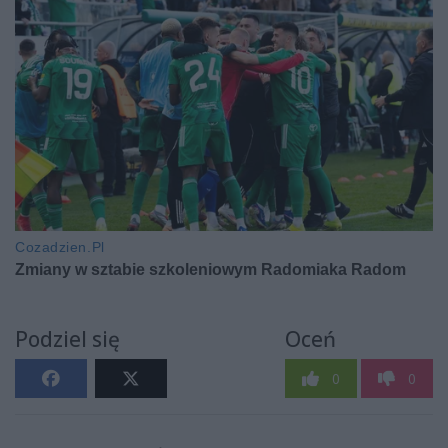
Podziel się
Oceń
0
0