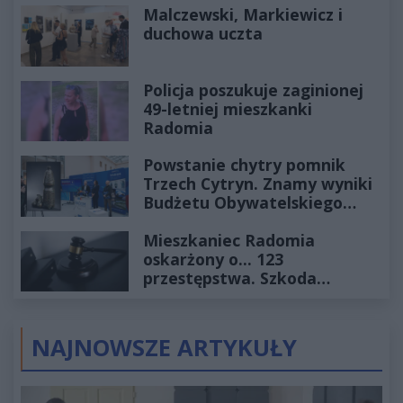
Malczewski, Markiewicz i
duchowa uczta
Policja poszukuje zaginionej
49-letniej mieszkanki
Radomia
Powstanie chytry pomnik
Trzech Cytryn. Znamy wyniki
Budżetu Obywatelskiego
2027
Mieszkaniec Radomia
oskarżony o... 123
przestępstwa. Szkoda
wyceniona na ponad milion
złotych
NAJNOWSZE ARTYKUŁY