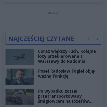
REKLAMA
NAJCZĘŚCIEJ CZYTANE
Poprzednie
Następ
Coraz większy ruch. Kolejne
loty przekierowane z
Warszawy do Radomia
Poseł Radosław Fogiel objął
ważną funkcję
Po wypadku został
przetransportowany
śmigłowcem na Józefów.
Historia mrozi krew w żyłach