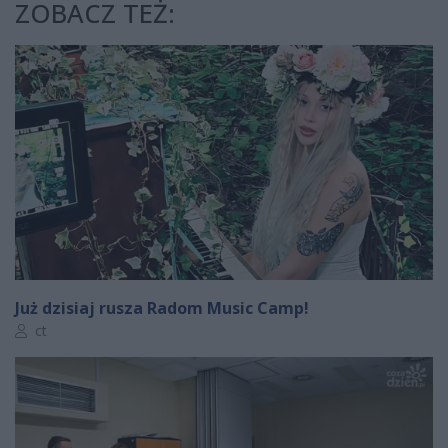
ZOBACZ TEŻ:
Już dzisiaj rusza Radom Music Camp!
Autor artykułu:
ct