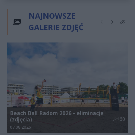
NAJNOWSZE
GALERIE ZDJĘĆ
Poprzednie
Następne
Kliknij
Beach Ball Radom 2026 - eliminacje
Liczba zdj
(zdjęcia)
60
Data dodania galerii:
07.08.2026