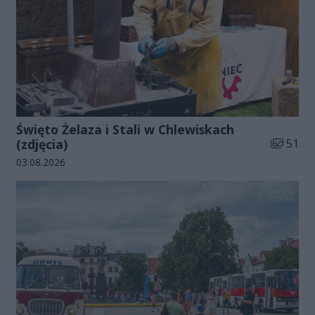
Święto Żelaza i Stali w Chlewiskach
Liczba zd
(zdjęcia)
51
Data dodania galerii:
03.08.2026