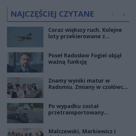
NAJCZĘŚCIEJ CZYTANE
Poprzednie
Następ
Coraz większy ruch. Kolejne
loty przekierowane z
Warszawy do Radomia
Poseł Radosław Fogiel objął
ważną funkcję
Znamy wyniki matur w
Radomiu. Zmiany w czołówce
stawki
Po wypadku został
przetransportowany
śmigłowcem na Józefów.
Historia mrozi krew w żyłach
Malczewski, Markiewicz i