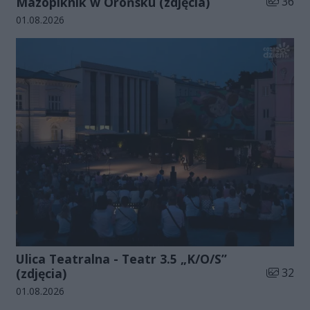
Liczba zd
Mazopiknik w Orońsku (zdjęcia)
36
Data dodania galerii:
01.08.2026
Ulica Teatralna - Teatr 3.5 „K/O/S”
Liczba zd
(zdjęcia)
32
Data dodania galerii:
01.08.2026