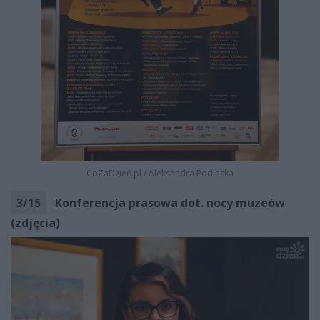
CoZaDzień.pl
/
Aleksandra Podlaska
3
/
15
Konferencja prasowa dot. nocy muzeów
(zdjęcia)