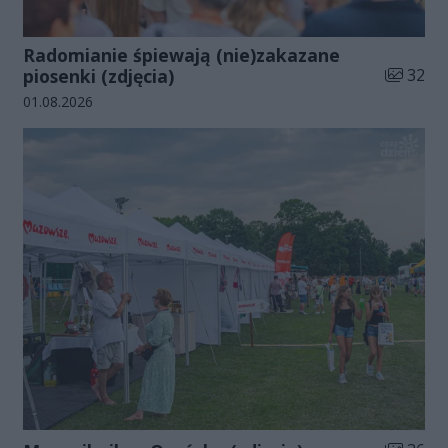
Radomianie śpiewają (nie)zakazane
Liczba zd
piosenki (zdjęcia)
32
Data dodania galerii:
01.08.2026