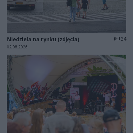
Liczba zd
Niedziela na rynku (zdjęcia)
34
Data dodania galerii:
02.08.2026