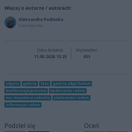
Więcej o autorze / autorach:
Aleksandra Podlaska
Fotoreporter
Data dodania:
Wyświetleń:
11.05.2026 13:25
633
zdjęcia
galeria
foto
galeria zdjęć Radom
konferencja prasowa
wydarzenia radom
noc muzeów w radomiu
wiadomości radom
informacje radom
Podziel się
Oceń