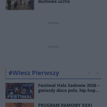
duchowa uczta
REKLAMA
REKLAMA
#Wiesz Pierwszy
Poprzednie
Następ
Festiwal Halo Sadowie 2026 –
gwiazdy disco polo, hip-hopu i
dobra zabawa dla całej
rodziny!
PROGRAM RAMOWY XXXI