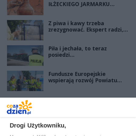
IŁŻECKIEGO JARMARKU
SZTUKI LUDOWEJ
Z piwa i kawy trzeba
zrezygnować. Ekspert radzi,
jak przetrwać upalne dni
Piła i jechała, to teraz
posiedzi…
Fundusze Europejskie
wspierają rozwój Powiatu
Radomskiego. Trwa
rozbudowa drogi powiatowej
nr 3539W Radom - Gębarzów -
Polany (III etap)
REKLAMA
Drogi Użytkowniku,