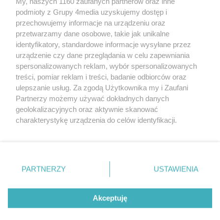
My, naszych 1160 zaufanych partnerów oraz inne
podmioty z Grupy 4media uzyskujemy dostęp i
przechowujemy informacje na urządzeniu oraz
przetwarzamy dane osobowe, takie jak unikalne
identyfikatory, standardowe informacje wysyłane przez
urządzenie czy dane przeglądania w celu zapewniania
spersonalizowanych reklam, wybór spersonalizowanych
Redakcja
Reklama
Prywatność
Praca Łódź
treści, pomiar reklam i treści, badanie odbiorców oraz
the:protocol
ulepszanie usług. Za zgodą Użytkownika my i Zaufani
Partnerzy możemy używać dokładnych danych
geolokalizacyjnych oraz aktywnie skanować
charakterystykę urządzenia do celów identyfikacji.
Ponieważ cenimy Twoją prywatność, prosimy o zgodę na
Szukaj
korzystanie z tych technologii poprzez kliknięcie
„Akceptuję”. Zgoda jest dobrowolna i zawsze możesz ją
zmienić/wycofać klikając przycisk ustawień prywatności
Facebook.com
Youtube.com
PARTNERZY
USTAWIENIA
znajdujący się w lewym dolnym rogu strony
. Niektóre
rodzaje przetwarzania danych nie wymagają zgody
użytkownika, ale masz prawo sprzeciwić się takiemu
Akceptuję
przetwarzaniu. Preferencje będą miały zastosowania tylko
na tej witrynie.
CMS portalu
przygotowany przez