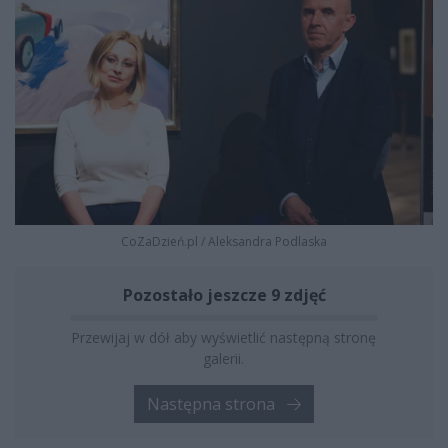
CoZaDzień.pl
/
Aleksandra Podlaska
Pozostało jeszcze 9 zdjęć
Przewijaj w dół aby wyświetlić następną stronę
galerii.
Następna strona