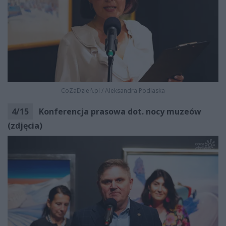
CoZaDzień.pl
/
Aleksandra Podlaska
4
/
15
Konferencja prasowa dot. nocy muzeów
(zdjęcia)