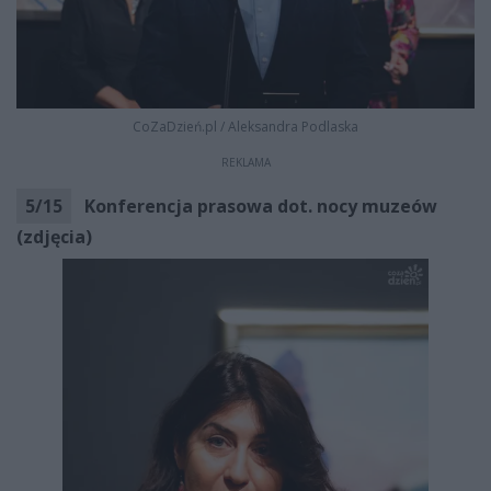
CoZaDzień.pl
/
Aleksandra Podlaska
REKLAMA
5
/
15
Konferencja prasowa dot. nocy muzeów
(zdjęcia)