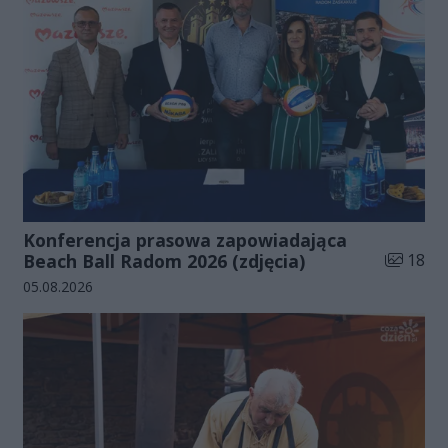
Konferencja prasowa zapowiadająca
Liczba zd
Beach Ball Radom 2026 (zdjęcia)
18
Data dodania galerii:
05.08.2026