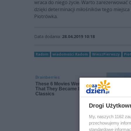
wraca do niego życie. Warto zarezerwować 
dzięki determinacji miłośników tego miejsca
Piotrówka.
Data dodania:
28.04.2019 10:18
Radom
wiadomości Radom
WieszPierwszy
Pio
Drogi Użytkow
My, naszych 1162 zau
przechowujemy informa
standardowe informac