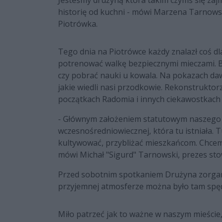
Jesteśmy drużyną która takim czymś się zaj
historię od kuchni - mówi Marzena Tarnows
Piotrówka.
Tego dnia na Piotrówce każdy znalazł coś dla
potrenować walkę bezpiecznymi mieczami. 
czy pobrać nauki u kowala. Na pokazach daw
jakie wiedli nasi przodkowie. Rekonstruktor
początkach Radomia i innych ciekawostkach
- Głównym założeniem statutowym naszego s
wczesnośredniowiecznej, która tu istniała. T
kultywować, przybliżać mieszkańcom. Chcemy
mówi Michał "Sigurd" Tarnowski, prezes st
Przed sobotnim spotkaniem Drużyna zorgani
przyjemnej atmosferze można było tam spęd
Miło patrzeć jak to ważne w naszym mieście,