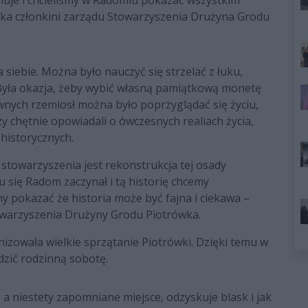
muje i chcieliśmy w Radomiu pokazać wszystkim
ka członkini zarządu Stowarzyszenia Drużyna Grodu
 siebie. Można było nauczyć się strzelać z łuku,
Była okazja, żeby wybić własną pamiątkową monetę
nych rzemiosł można było poprzyglądać się życiu,
zy chętnie opowiadali o ówczesnych realiach życia,
 historycznych.
towarzyszenia jest rekonstrukcja tej osady
u się Radom zaczynał i tą historię chcemy
 pokazać że historia może być fajna i ciekawa –
owarzyszenia Drużyny Grodu Piotrówka.
zowała wielkie sprzątanie Piotrówki. Dzięki temu w
zić rodzinną sobotę.
 a niestety zapomniane miejsce, odzyskuje blask i jak