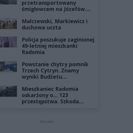
przetransportowany
śmigłowcem na Józefów.
Historia mrozi krew w
Malczewski, Markiewicz i
żyłach
duchowa uczta
Policja poszukuje zaginionej
49-letniej mieszkanki
Radomia
Powstanie chytry pomnik
Trzech Cytryn. Znamy
wyniki Budżetu
Obywatelskiego 2027
Mieszkaniec Radomia
oskarżony o... 123
przestępstwa. Szkoda
wyceniona na ponad milion
złotych
REKLAMA