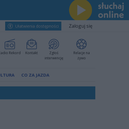
Zaloguj się
Ułatwienia dostępności
Radio Rekord
Kontakt
Zgłoś
Relacje na
interwencję
żywo
ULTURA
CO ZA JAZDA
Polski
 decyzję prokuratury
ów pokazali klasę
worzyć nową sportową tradycję"
ruchu