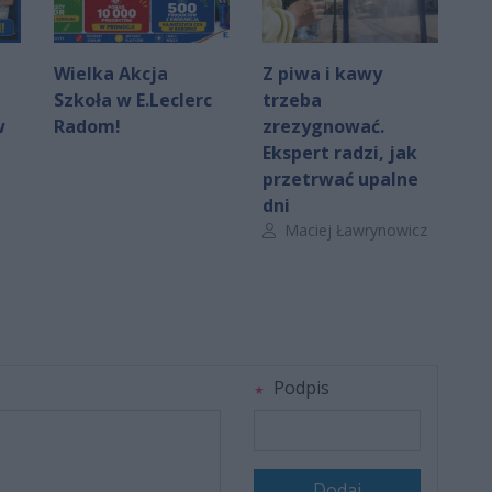
Wielka Akcja
Z piwa i kawy
Szkoła w E.Leclerc
trzeba
w
Radom!
zrezygnować.
Ekspert radzi, jak
przetrwać upalne
dni
Autor artykułu:
Maciej Ławrynowicz
Podpis
Dodaj