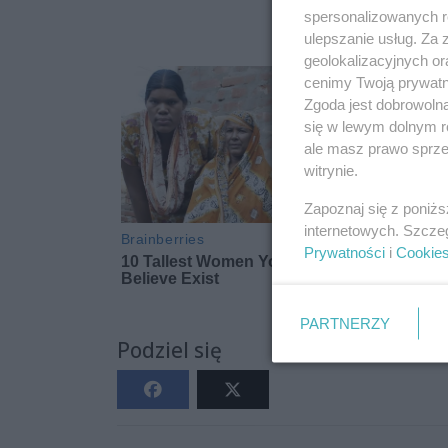
spersonalizowanych re
ulepszanie usług. Za
geolokalizacyjnych or
cenimy Twoją prywatno
Zgoda jest dobrowoln
się w lewym dolnym r
ale masz prawo sprzec
witrynie.
Zapoznaj się z poniż
internetowych. Szcze
Prywatności
i
Cookie
PARTNERZY
Podziel się