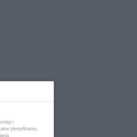
ostęp i
lne identyfikatory,
iania