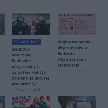
TYLKO U NAS!
Region radomski –
49 projektów w
Śledztwo
Budżecie
umorzone.
Obywatelskim
Bąkiewicz
Mazowsza!
oczyszczony z
Autor artykułu:
Materiał partnera
zarzutów. Polityk
komentuje decyzję
prokuratury
Autor artykułu:
Patryk Chruślak