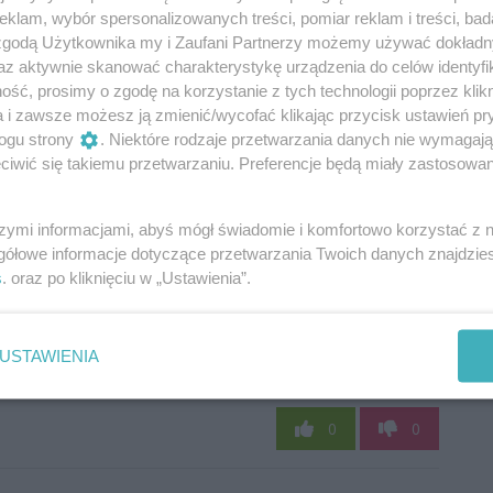
klam, wybór spersonalizowanych treści, pomiar reklam i treści, bad
 zgodą Użytkownika my i Zaufani Partnerzy możemy używać dokład
az aktywnie skanować charakterystykę urządzenia do celów identyfi
ść, prosimy o zgodę na korzystanie z tych technologii poprzez klikn
a i zawsze możesz ją zmienić/wycofać klikając przycisk ustawień pr
ogu strony
. Niektóre rodzaje przetwarzania danych nie wymagaj
iwić się takiemu przetwarzaniu. Preferencje będą miały zastosowania
szymi informacjami, abyś mógł świadomie i komfortowo korzystać z
gółowe informacje dotyczące przetwarzania Twoich danych znajdzi
s
. oraz po kliknięciu w „Ustawienia”.
USTAWIENIA
Oceń
0
0