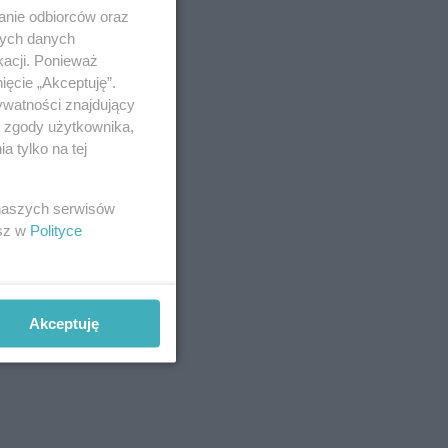
anie odbiorców oraz
nych danych
kacji. Ponieważ
ięcie „Akceptuję”.
ywatności znajdujący
ą zgody użytkownika,
 tylko na tej
 naszych serwisów
esz w
Polityce
Akceptuję