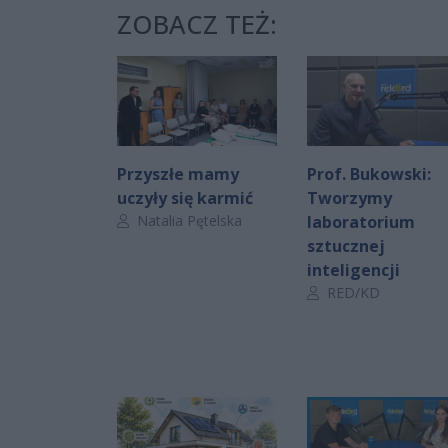
ZOBACZ TEŻ:
Przyszłe mamy
Prof. Bukowski:
uczyły się karmić
Tworzymy
Autor artykułu:
Natalia Pętelska
laboratorium
sztucznej
inteligencji
Autor artykułu:
RED/KD