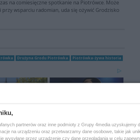
czas na comiesięczne spotkanie na Piotrówce. Może
 i przy wsparciu radomian, uda się ożywić Grodzisko
trówka
Drużyna Grodu Piotrówka
Piotrówka-żywa historia
niku,
fanych partnerów oraz inne podmioty z Grupy 4media uzyskujemy d
cje na urządzeniu oraz przetwarzamy dane osobowe, takie jak unika
je wysyłane przez urządzenie czy dane przeglądania w celu zapewn