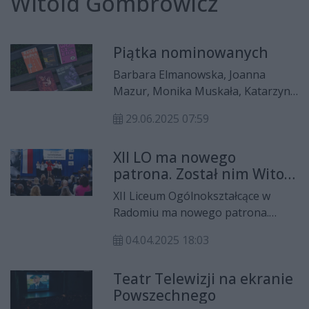
Witold Gombrowicz
Piątka nominowanych
Barbara Elmanowska, Joanna
Mazur, Monika Muskała, Katarzyna
Sobczuk i Maciej Wnuk zostali
29.06.2025 07:59
nominowani do tegorocznej
Nagrody Literackiej im. Witolda
XII LO ma nowego
Gombrowicza, przyznawanej za
patrona. Został nim Witold
debiut prozatorski.
Gombrowicz
XII Liceum Ogólnokształcące w
Radomiu ma nowego patrona.
Został nim Witold Gombrowicz. To
04.04.2025 18:03
pierwsza placówka w naszym
mieście, która nosi jego imię.
Teatr Telewizji na ekranie
Powszechnego