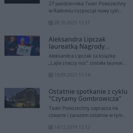
27 października Teatr Powszechny
w Radomiu rozpoczął nowy cykl
spotkań z dziełami Gombrowicza.
28.10.2021 11:31
Tym razem prezentowane będą
znane utwory pisarza w reżyserii
Aleksandra Lipczak
znakomitych twórców zrealizowane
laureatką Nagrody
dla Teatru Telewizji.
Gombrowicza
Aleksandra Lipczak za książkę
„Lajla znaczy noc” została laureatką
VI Nagrody Literackiej im. Witolda
19.09.2021 11:14
Gombrowicza. - Ta książka była
pisana z taką myślą, że była to
Ostatnie spotkanie z cyklu
odpowiedź na islamofobiczną
"Czytamy Gombrowicza"
panikę wywołaną przez rządzących,
polityków w sposób cyniczny i
Teatr Powszechny zaprasza na
haniebny. Powstała jako odpowiedź
czwarte i zarazem ostatnie w tym
na tzw. kryzys migracyjny z 2015
roku spotkanie z cyklu "Czytamy
roku - mówi laureatka.
14.12.2019 12:12
Gombrowicza". Tym razem aktorzy