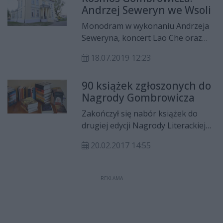
Andrzej Seweryn we Wsoli
„Elektrownia.
Monodram w wykonaniu Andrzeja
Seweryna, koncert Lao Che oraz
muzyczny projekt Transatlantyk to
18.07.2019 12:23
główne punkty dwudniowego
wydarzenia pod nazwą Kosmos
90 książek zgłoszonych do
Gombrowicza, które 19 i 20 lipca
Nagrody Gombrowicza
odbędzie się w muzeum we
Wsoli. Kosmos Gombrowicza
Zakończył się nabór książek do
zainauguruje cykl wydarzeń
drugiej edycji Nagrody Literackiej
związanych z 50. rocznicą śmierci
im. Witolda Gombrowicza, która
pisarza.
20.02.2017 14:55
organizowana jest przez
prezydenta Radomia i Muzeum im.
Witolda Gombrowicza we Wsoli.
REKLAMA