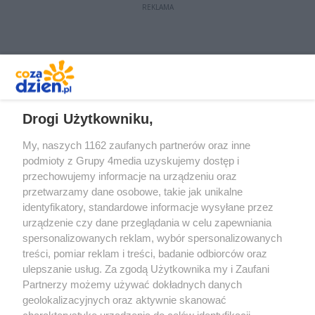
REKLAMA
REKLAMA
Drogi Użytkowniku,
My, naszych 1162 zaufanych partnerów oraz inne
podmioty z Grupy 4media uzyskujemy dostęp i
przechowujemy informacje na urządzeniu oraz
przetwarzamy dane osobowe, takie jak unikalne
identyfikatory, standardowe informacje wysyłane przez
urządzenie czy dane przeglądania w celu zapewniania
spersonalizowanych reklam, wybór spersonalizowanych
Redakcja
Reklama
Prywatność
Praca Łódź
treści, pomiar reklam i treści, badanie odbiorców oraz
the:protocol
ulepszanie usług. Za zgodą Użytkownika my i Zaufani
Partnerzy możemy używać dokładnych danych
geolokalizacyjnych oraz aktywnie skanować
charakterystykę urządzenia do celów identyfikacji.