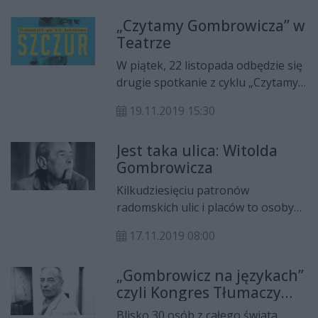
teatru zaprezentują „Wspomnienia
„Czytamy Gombrowicza” w
Polskie”. Reżyserką czytania będzie
Teatrze
Kinga Dębska. Wstęp wolny.
W piątek, 22 listopada odbędzie się
drugie spotkanie z cyklu „Czytamy
Gombrowicza”, które organizuje
19.11.2019 15:30
Teatr Powszechny w Radomiu. Tym
razem aktorzy teatru zaprezentują
Jest taka ulica: Witolda
opowiadanie „Szczur” w reż.
Gombrowicza
Grzegorza Dębowskiego. Wstęp
wolny.
Kilkudziesięciu patronów
radomskich ulic i placów to osoby
wielce dla Radomia – jego historii,
17.11.2019 08:00
życia politycznego, gospodarki,
kultury – zasłużone. W wielu
„Gombrowicz na językach”
przypadkach jest jednak tak, że
czyli Kongres Tłumaczy
dowiadujemy się, kim byli, w
Gombrowicza
momencie nazwania ich imieniem
Blisko 30 osób z całego świata