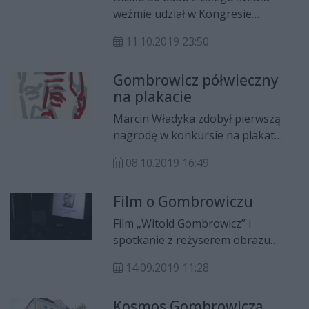
ulicy, a potem o ich wyjątkowości
weźmie udział w Kongresie
zapominamy
Tłumaczy Gombrowicza, który
11.10.2019 23:50
odbędzie się w Radomiu i we Francji
a konkretnie w Vance.
Gombrowicz półwieczny
na plakacie
Marcin Władyka zdobył pierwszą
nagrodę w konkursie na plakat
"Gombrowicz półwieczny".
08.10.2019 16:49
Film o Gombrowiczu
Film „Witold Gombrowicz” i
spotkanie z reżyserem obrazu
Andrzejem Wolskim było kolejnym
14.09.2019 11:28
punktem trwającego Festiwalu
Opętani Literaturą. Projekcja i
Kosmos Gombrowicza.
spotkanie odbyły się w MCSW