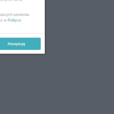
 naszych serwisów
esz w
Polityce
Akceptuję