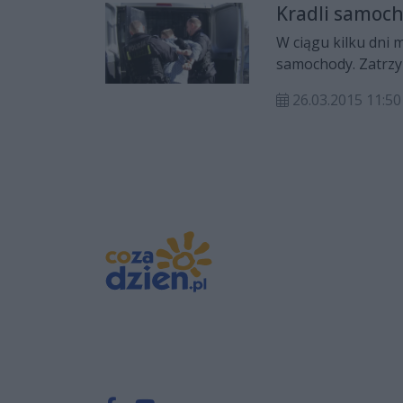
Kradli samoch
W ciągu kilku dni 
samochody. Zatrzym
przeciwko mieniu 
26.03.2015 11:50
autem wracali do 
wolności.