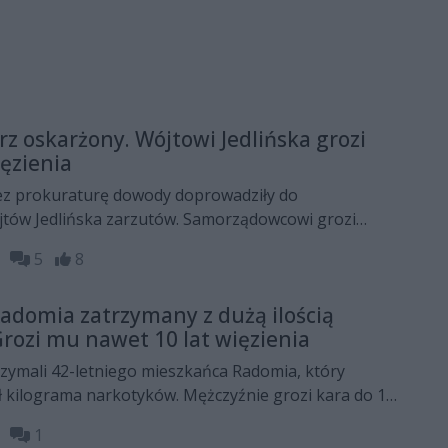
rz oskarżony. Wójtowi Jedlińska grozi
ięzienia
z prokuraturę dowody doprowadziły do
jtów Jedlińska zarzutów. Samorządowcowi grozi
enia wolności. Kamil Dziewierz dalej twierdzi, że jest
15
5
8
yznaje się do zarzucanych mu czynów.
adomia zatrzymany z dużą ilością
rozi mu nawet 10 lat więzienia
trzymali 42-letniego mieszkańca Radomia, który
ł kilograma narkotyków. Mężczyźnie grozi kara do 10
lności.
28
1