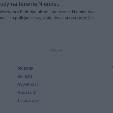
ody na terenie Niemiec
mieszkańcy Radomia ukradli na terenie Niemiec dwa
ali ich policjanci z wydziału d/w z przestępczością
Komendy Miejskiej Policji w Radomiu, gdy kradzionym
domu. Zatrzymanym grozi kara do 10 lat pozbawienia
REKLAMA
Redakcja
Reklama
Prywatność
Praca Łódź
the:protocol