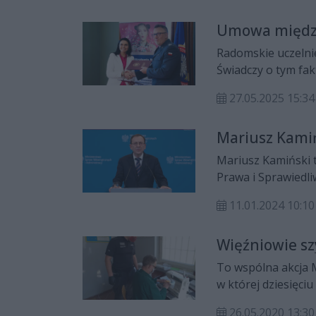
Umowa między
Radomskie uczelnie
Świadczy o tym fa
jedną z radomskich
27.05.2025 15:34
doradczego oraz w
Mariusz Kamiń
Mariusz Kamiński t
Prawa i Sprawiedl
lata więzienia w z
11.01.2024 10:10
Więźniowie sz
To wspólna akcja M
w której dziesięci
maseczki ochronne
26.05.2020 13:30