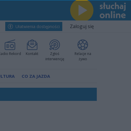
Zaloguj się
Ułatwienia dostępności
Radio Rekord
Kontakt
Zgłoś
Relacje na
interwencję
żywo
ULTURA
CO ZA JAZDA
ów pokazali klasę
rzowi
worzyć nową sportową tradycję"
ruchu