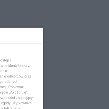
ostęp i
lne identyfikatory,
iania
anie odbiorców oraz
nych danych
kacji. Ponieważ
ięcie „Akceptuję”.
ywatności znajdujący
ą zgody użytkownika,
 tylko na tej