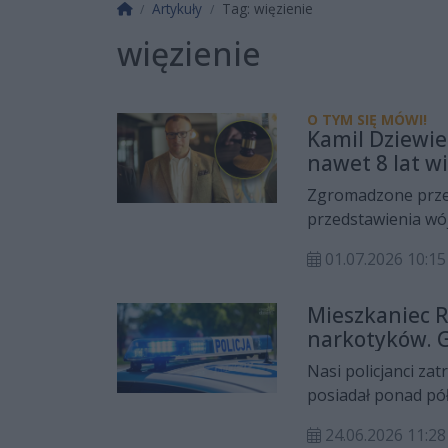
Strona główna
Artykuły
Tag: więzienie
więzienie
O TYM SIĘ MÓWI!
Kamil Dziewie
nawet 8 lat w
Zgromadzone prze
przedstawienia wó
nawet 8 lat pozbawi
01.07.2026 10:
niewinny i nie prz
Mieszkaniec R
narkotyków. G
Nasi policjanci za
posiadał ponad pó
lat pozbawienia wo
24.06.2026 11: