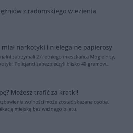
ęźniów z radomskiego wiezienia
 miał narkotyki i nielegalne papierosy
nalni zatrzymali 27-letniego mieszkańca Mogielnicy,
kotyki. Policjanci zabezpieczyli blisko 40 gramów
uany i mefedronu oraz 240 paczek papierosów bez
kcyzy. Za to przestępstwo mężczyźnie grozi nawet do
pę? Możesz trafić za kratki!
ozbawienia wolności może zostać skazana osoba,
ikacją miejską bez ważnego biletu.