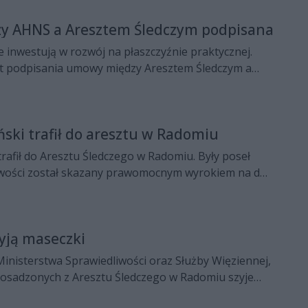
 AHNS a Aresztem Śledczym podpisana
 inwestują w rozwój na płaszczyźnie praktycznej.
kt podpisania umowy między Aresztem Śledczym a
 akademii. Jest to przypieczętowanie wsparcia
yznaczenie dalszych kierunków kształcenia.
ski trafił do aresztu w Radomiu
rafił do Aresztu Śledczego w Radomiu. Były poseł
iwości został skazany prawomocnym wyrokiem na dwa
wiązku z tzw. aferą gruntową.
yją maseczki
inisterstwa Sprawiedliwości oraz Służby Więziennej,
u osadzonych z Aresztu Śledczego w Radomiu szyje
.