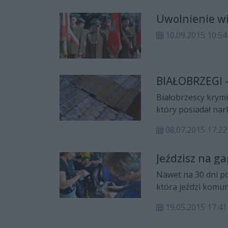
Uwolnienie wi
10.09.2015 10:54
BIAŁOBRZEGI -
Białobrzescy krymi
który posiadał nar
amfetaminy, marih
08.07.2015 17:22
polskich znaków a
3 lat więzienia.
Jeździsz na ga
Nawet na 30 dni p
która jeździ komun
19.05.2015 17:41