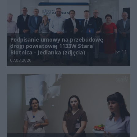
Podpisanie umowy na przebudowę
drogi powiatowej 1133W Stara
Liczba zdj
Błotnica - Jedlanka (zdjęcia)
11
Data dodania galerii:
07.08.2026