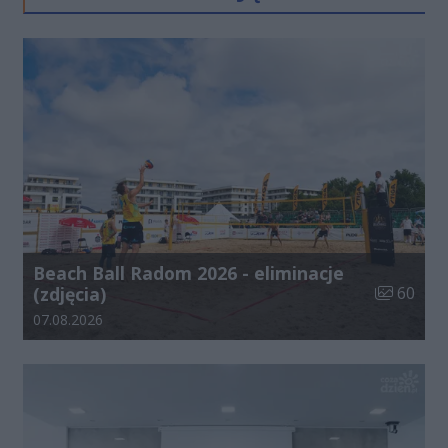
Beach Ball Radom 2026 - eliminacje
Liczba zdj
(zdjęcia)
60
Data dodania galerii:
07.08.2026