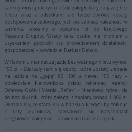
wobec notorycznych gapowiczów. Dłużnicy z nakazami
zapłaty muszą nie tylko uiścić zaległe kary za jazdę bez
biletu wraz z odsetkami, ale także zwrócić koszty
postępowania sądowego. Jeśli nie zapłacą należności w
terminie, wnosimy o wpisanie ich do Krajowego
Rejestru Długów. Wtedy taka osoba ma problem z
uzyskaniem pożyczki czy prowadzeniem działalności
gospodarczej – powiedział Dariusz Dębski.
W Radomiu mandat za jazdę bez ważnego biletu wynosi
150 zł. - Zdarzały nam się osoby, które zostały złapane
na jeździe na „gapę” 80, 100 a nawet 150 razy –
powiedziała kierowniczka działu reklamacji Agencji
Ochrony Osób i Mienia „Reflex”. - Niedawno zgłosił się
do nas dłużnik, który zalegał z zapłatą ponad 1 800 zł.
Okazało się, że starał się w banku o kredyt i by zniknąć
z listy dłużników, zdecydował się natychmiast
uregulować zaległość – powiedział Dariusz Dębski.