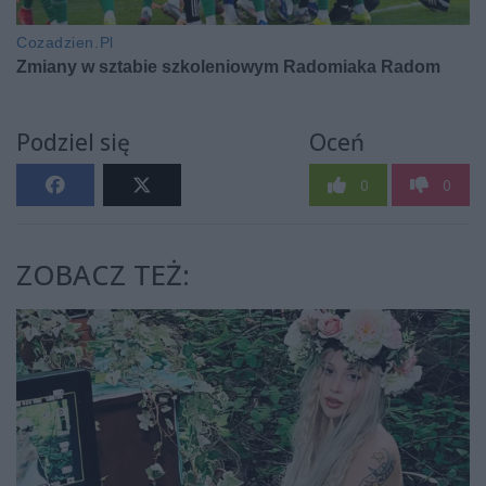
Podziel się
Oceń
0
0
ZOBACZ TEŻ: