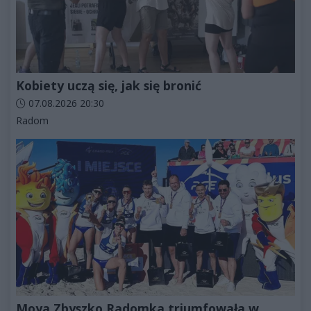
Kobiety uczą się, jak się bronić
Data dodania artykułu:
07.08.2026 20:30
Kategorie artykułu:
Radom
Moya Zbyszko Radomka triumfowała w