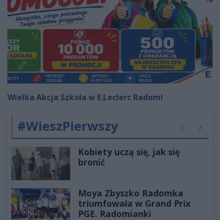
Wielka Akcja Szkoła w E.Leclerc Radom!
#WieszPierwszy
Poprzednie
Następ
Kobiety uczą się, jak się
bronić
Moya Zbyszko Radomka
triumfowała w Grand Prix
PGE. Radomianki