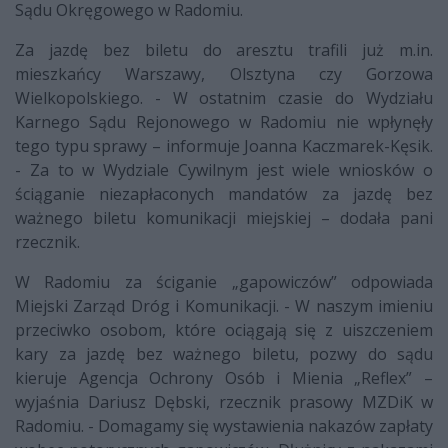
Sądu Okręgowego w Radomiu.
Za jazdę bez biletu do aresztu trafili już m.in.
mieszkańcy Warszawy, Olsztyna czy Gorzowa
Wielkopolskiego. - W ostatnim czasie do Wydziału
Karnego Sądu Rejonowego w Radomiu nie wpłynęły
tego typu sprawy – informuje Joanna Kaczmarek-Kęsik.
- Za to w Wydziale Cywilnym jest wiele wniosków o
ściąganie niezapłaconych mandatów za jazdę bez
ważnego biletu komunikacji miejskiej – dodała pani
rzecznik.
W Radomiu za ściganie „gapowiczów” odpowiada
Miejski Zarząd Dróg i Komunikacji. - W naszym imieniu
przeciwko osobom, które ociągają się z uiszczeniem
kary za jazdę bez ważnego biletu, pozwy do sądu
kieruje Agencja Ochrony Osób i Mienia „Reflex” –
wyjaśnia Dariusz Dębski, rzecznik prasowy MZDiK w
Radomiu. - Domagamy się wystawienia nakazów zapłaty