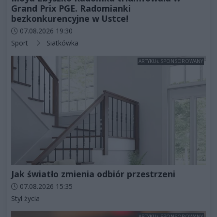
Grand Prix PGE. Radomianki
bezkonkurencyjne w Ustce!
Data dodania artykułu:
07.08.2026 19:30
Kategorie artykułu:
Sport
Siatkówka
ARTYKUŁ SPONSOROWANY
Jak światło zmienia odbiór przestrzeni
Data dodania artykułu:
07.08.2026 15:35
Kategorie artykułu:
Styl życia
ARTYKUŁ SPONSOROWANY