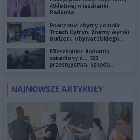
49-letniej mieszkanki
Radomia
Powstanie chytry pomnik
Trzech Cytryn. Znamy wyniki
Budżetu Obywatelskiego
2027
Mieszkaniec Radomia
oskarżony o... 123
przestępstwa. Szkoda
wyceniona na ponad milion
złotych
NAJNOWSZE ARTYKUŁY