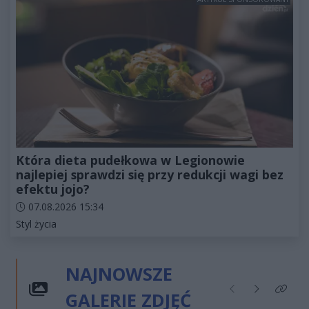
Która dieta pudełkowa w Legionowie
najlepiej sprawdzi się przy redukcji wagi bez
efektu jojo?
Data dodania artykułu:
07.08.2026 15:34
Kategorie artykułu:
Styl życia
NAJNOWSZE
GALERIE ZDJĘĆ
Poprzednie
Następne
Kliknij