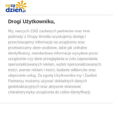
REKLAMA
Drogi Użytkowniku,
My, naszych 1162 zaufanych partnerów oraz inne
podmioty z Grupy 4media uzyskujemy dostęp i
przechowujemy informacje na urządzeniu oraz
przetwarzamy dane osobowe, takie jak unikalne
identyfikatory, standardowe informacje wysyłane przez
urządzenie czy dane przeglądania w celu zapewniania
spersonalizowanych reklam, wybór spersonalizowanych
Redakcja
Reklama
Prywatność
Praca Łódź
treści, pomiar reklam i treści, badanie odbiorców oraz
the:protocol
ulepszanie usług. Za zgodą Użytkownika my i Zaufani
Partnerzy możemy używać dokładnych danych
geolokalizacyjnych oraz aktywnie skanować
charakterystykę urządzenia do celów identyfikacji.
Ponieważ cenimy Twoją prywatność, prosimy o zgodę na
Szukaj
korzystanie z tych technologii poprzez kliknięcie
„Akceptuję”. Zgoda jest dobrowolna i zawsze możesz ją