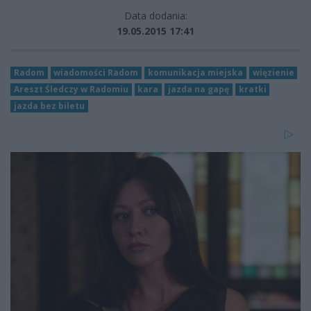
Data dodania:
19.05.2015 17:41
Radom
wiadomości Radom
komunikacja miejska
więzienie
Areszt Śledczy w Radomiu
kara
jazda na gapę
kratki
jazda bez biletu