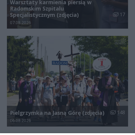
Warsztaty karmienia piersią w
Radomskim Szpitalu
Liczba zdj
Specjalistycznym (zdjęcia)
17
Data dodania galerii:
07.08.2026
Liczba zdjęć
Pielgrzymka na Jasną Górę (zdjęcia)
148
Data dodania galerii:
06.08.2026