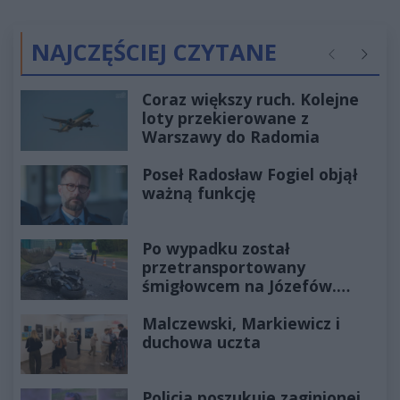
NAJCZĘŚCIEJ CZYTANE
Poprzednie
Następ
Coraz większy ruch. Kolejne
loty przekierowane z
Warszawy do Radomia
Poseł Radosław Fogiel objął
ważną funkcję
Po wypadku został
przetransportowany
śmigłowcem na Józefów.
Historia mrozi krew w żyłach
Malczewski, Markiewicz i
duchowa uczta
Policja poszukuje zaginionej