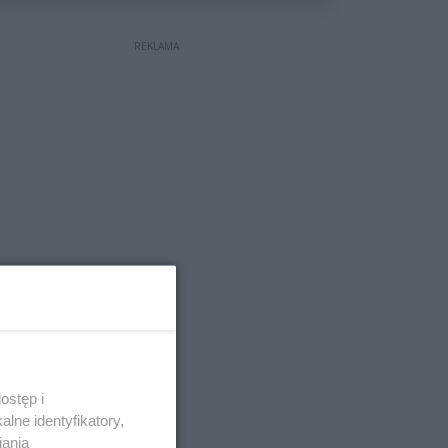
REKLAMA
ostęp i
lne identyfikatory,
iania