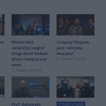
we
Miasto dziś
Co łączy Chopina,
zatańczy i zagra!
jazz i wiejską
Drugi dzień Radom
muzykę?
Autor artykułu:
Music Camp przed
Natalia Pętelska
nami
Autor artykułu:
Natalia Pętelska
Prof. Bukowski:
TYLKO U NAS!