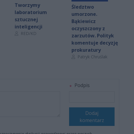
Tworzymy
Śledztwo
laboratorium
umorzone.
sztucznej
Bąkiewicz
inteligencji
oczyszczony z
Autor artykułu:
RED/KD
zarzutów. Polityk
komentuje decyzję
prokuratury
Autor artykułu:
Patryk Chruślak
Podpis
Dodaj
komentarz
ozpoczynania dyskusji prowadzonej przez naszych