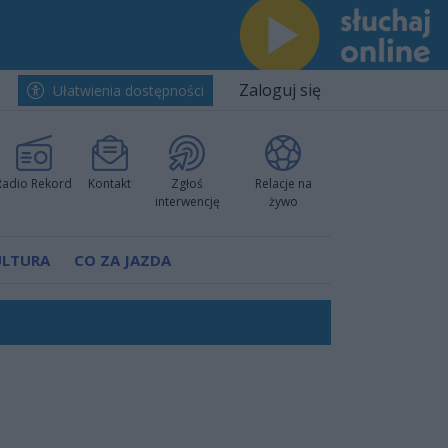
Zaloguj się
Ułatwienia dostępności
Radio Rekord
Kontakt
Zgłoś
Relacje na
interwencję
żywo
ULTURA
CO ZA JAZDA
h i pewnie wygrali przy Struga
 decyzję prokuratury