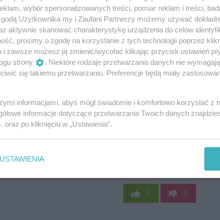
klam, wybór spersonalizowanych treści, pomiar reklam i treści, bad
 zgodą Użytkownika my i Zaufani Partnerzy możemy używać dokład
az aktywnie skanować charakterystykę urządzenia do celów identyfi
ść, prosimy o zgodę na korzystanie z tych technologii poprzez klikn
a i zawsze możesz ją zmienić/wycofać klikając przycisk ustawień pr
ogu strony
. Niektóre rodzaje przetwarzania danych nie wymagaj
iwić się takiemu przetwarzaniu. Preferencje będą miały zastosowania
szymi informacjami, abyś mógł świadomie i komfortowo korzystać z
gółowe informacje dotyczące przetwarzania Twoich danych znajdzi
s
. oraz po kliknięciu w „Ustawienia”.
USTAWIENIA
Oceń
0
0