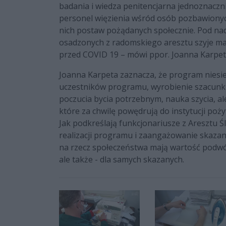
badania i wiedza penitencjarna jednoznaczn
personel więzienia wśród osób pozbawionyc
nich postaw pożądanych społecznie. Pod nad
osadzonych z radomskiego aresztu szyje ma
przed COVID 19 – mówi ppor. Joanna Karpeta
Joanna Karpeta zaznacza, że program niesie 
uczestników programu, wyrobienie szacunku
poczucia bycia potrzebnym, nauka szycia, a
które za chwilę powędrują do instytucji poży
Jak podkreślają funkcjonariusze z Aresztu
realizacji programu i zaangażowanie skazan
na rzecz społeczeństwa mają wartość podwójn
ale także - dla samych skazanych.