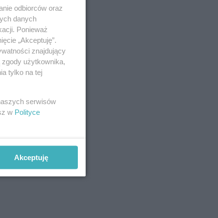
anie odbiorców oraz
nych danych
kacji. Ponieważ
ięcie „Akceptuję”.
ywatności znajdujący
ą zgody użytkownika,
 tylko na tej
 naszych serwisów
esz w
Polityce
Akceptuję