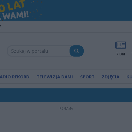
2
7 Dni
ADIO REKORD
TELEWIZJA DAMI
SPORT
ZDJĘCIA
K
REKLAMA
tarciu z Górnikiem. Zabrzanie zdominowali Zielonyc
kiewicz oczyszczony z zarzutów. Polityk komentuje