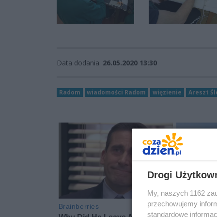
Data dodania:
26.05.2020 13:30
Radom
wiadomości Radom
więzienie
Areszt Ś
Drogi Użytkow
My, naszych 1162 zau
przechowujemy informa
standardowe informac