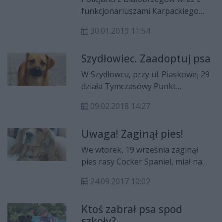
początkowo wraz ze swoim
funkcjonariuszami Karpackiego
przewodnikiem służył w Zwoleniu, a
Oddziału Straży Granicznej udzielili
później w Radomiu.
30.01.2019 11:54
pomocy potrąconemu psu
leżącemu na poboczu. Zwierzę
Szydłowiec. Zaadoptuj psa
miało uszkodzoną tylną łapę, nie
mogło się poruszać. Dzięki pomocy
W Szydłowcu, przy ul. Piaskowej 29
piesek przeżył.
działa Tymczasowy Punkt
Przetrzymań Psów – to właśnie tu
09.02.2018 14:27
trafiają bezdomne zwierzęta, które
uciekły, zabłąkały się lub zostały
Uwaga! Zaginął pies!
porzucone i nie ma możliwości
ustalenia ich właścicieli. Obecnie w
We wtorek, 19 września zaginął
punkcie znajdują się 22 psy, które z
pies rasy Cocker Spaniel, miał na
utęsknieniem czekają na nowe
sobie czerwoną obrożę. Ostatni raz
domy stałe lub tymczasowe.
24.09.2017 10:02
widziany był w okolicach
Krychnowic.
Ktoś zabrał psa spod
szkoły?