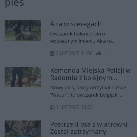
pies
Aira w szeregach
Owczarek holenderski o
wdzięcznym imieniu Aira to
pierwszy pies w grupie
26.07.2025 11:56
1
poszukiwawczo-ratowniczej
6MBOT.
Komenda Miejska Policji w
Radomiu z kolejnym
zwierzęciem służbowym.
Nowy pies, który otrzymał nazwę
Kupiono rocznego psa
"Watur", to owczarek belgijski
należący do odmiany malinois . Jego
11.07.2025 10:23
przewodnikiem będzie post. Kacper
Warchoł z Komendy Miejskiej Policji
Postrzelił psa z wiatrówki.
w Radomiu. Zwierzęta bywają
Został zatrzymany
nieocenioną pomocą w pracy policji.