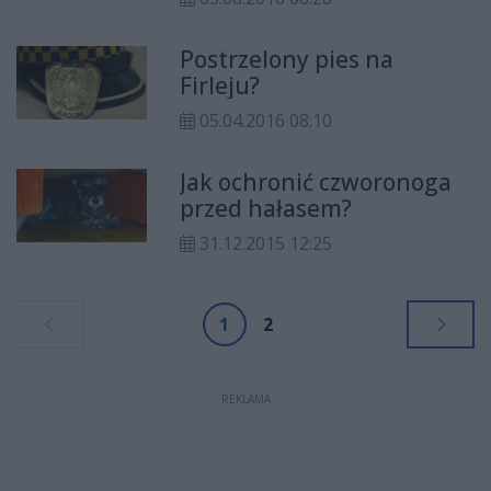
pneumatycznej psa. Mężczyźnie
grozi do dwóch lat.
Postrzelony pies na
Firleju?
05.04.2016 08:10
Jak ochronić czworonoga
przed hałasem?
31.12.2015 12:25
1
2
REKLAMA