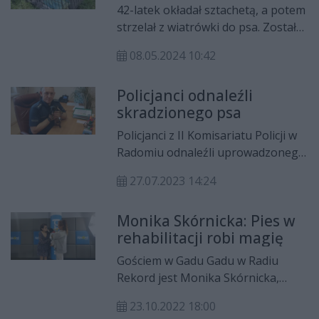
42-latek okładał sztachetą, a potem
strzelał z wiatrówki do psa. Został
zatrzymany przez radomskich
08.05.2024 10:42
policjantów i trafił do policyjnej celi.
Teraz odpowie za groźby karalne i
Policjanci odnaleźli
znęcanie się nad zwierzętami.
skradzionego psa
Policjanci z II Komisariatu Policji w
Radomiu odnaleźli uprowadzonego
pinczera. Pies wrócił już do
27.07.2023 14:24
właściciela.
Monika Skórnicka: Pies w
rehabilitacji robi magię
Gościem w Gadu Gadu w Radiu
Rekord jest Monika Skórnicka,
kynoterapeutka z "Kynoterapii
23.10.2022 18:00
Oskar". Opowiada Milenie