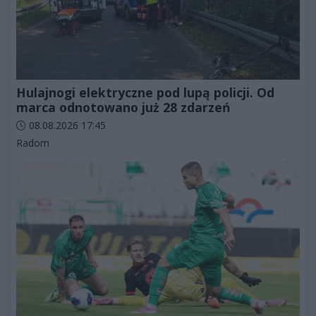
Hulajnogi elektryczne pod lupą policji. Od
marca odnotowano już 28 zdarzeń
Data dodania artykułu:
08.08.2026 17:45
Kategorie artykułu:
Radom