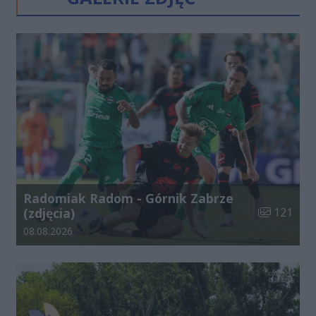
Radomiak Radom - Górnik Zabrze
Liczba zdjęć
(zdjęcia)
121
Data dodania galerii:
08.08.2026