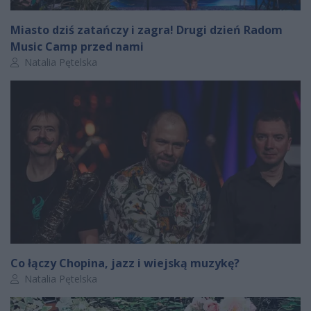
Miasto dziś zatańczy i zagra! Drugi dzień Radom
Music Camp przed nami
Autor artykułu:
Natalia Pętelska
Co łączy Chopina, jazz i wiejską muzykę?
Autor artykułu:
Natalia Pętelska