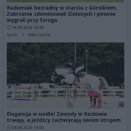
Radomiak bezradny w starciu z Górnikiem.
Zabrzanie zdominowali Zielonych i pewnie
wygrali przy Struga
Data dodania artykułu:
08.08.2026 16:40
Kategorie artykułu:
Sport
Piłka nożna
Elegancja w siodle! Zawody w Kozłowie
trwają, a jeźdźcy zachwycają swoim strojem
Data dodania artykułu:
08.08.2026 16:00