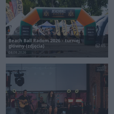
Beach Ball Radom 2026 - turniej
Liczba zdj
główny (zdjęcia)
65
Data dodania galerii:
08.08.2026