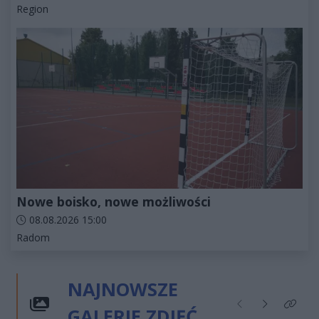
Kategorie artykułu:
Region
Nowe boisko, nowe możliwości
Data dodania artykułu:
08.08.2026 15:00
Kategorie artykułu:
Radom
NAJNOWSZE
GALERIE ZDJĘĆ
Poprzednie
Następne
Kliknij