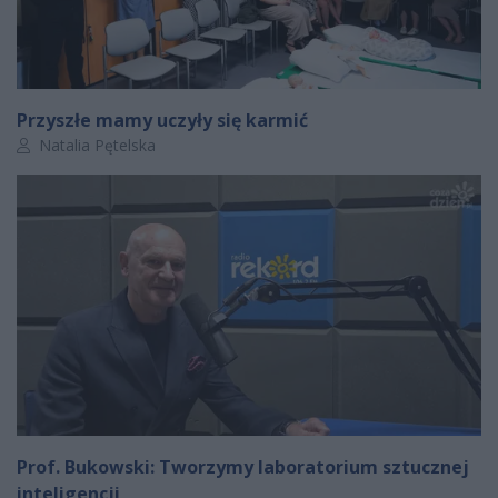
Przyszłe mamy uczyły się karmić
Autor artykułu:
Natalia Pętelska
Prof. Bukowski: Tworzymy laboratorium sztucznej
inteligencji