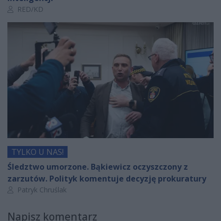
Autor artykułu:
RED/KD
TYLKO U NAS!
Śledztwo umorzone. Bąkiewicz oczyszczony z
zarzutów. Polityk komentuje decyzję prokuratury
Autor artykułu:
Patryk Chruślak
Napisz komentarz