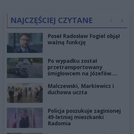
NAJCZĘŚCIEJ CZYTANE
Poprzednie
Następ
Poseł Radosław Fogiel objął
ważną funkcję
Po wypadku został
przetransportowany
śmigłowcem na Józefów.
Historia mrozi krew w żyłach
Malczewski, Markiewicz i
duchowa uczta
Policja poszukuje zaginionej
49-letniej mieszkanki
Radomia