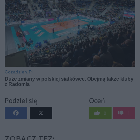
Podziel się
Oceń
0
1
ZOBACZ TEŻ: