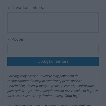
Treść komentarza
Podpis
Dodaj komentarz
Chcemy, żeby nasze publikacje były powodem do
rozpoczynania dyskusji prowadzonej przez naszych
Czytelników; dyskusji merytorycznej, rzeczowej i kulturalnej.
Jako redakcja jesteśmy zdecydowanym przeciwnikiem hejtu w
Internecie i wspieramy działania akcji
"Stop hejt"
.
Dlatego prosimy o dostosowanie pisanych przez Państwa