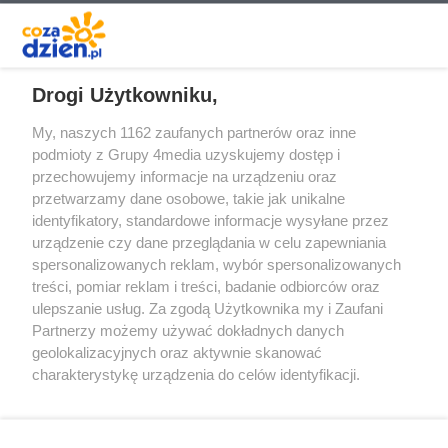
REKLAMA
Drogi Użytkowniku,
My, naszych 1162 zaufanych partnerów oraz inne
podmioty z Grupy 4media uzyskujemy dostęp i
przechowujemy informacje na urządzeniu oraz
przetwarzamy dane osobowe, takie jak unikalne
identyfikatory, standardowe informacje wysyłane przez
urządzenie czy dane przeglądania w celu zapewniania
spersonalizowanych reklam, wybór spersonalizowanych
Redakcja
Reklama
Prywatność
Praca Łódź
treści, pomiar reklam i treści, badanie odbiorców oraz
the:protocol
ulepszanie usług. Za zgodą Użytkownika my i Zaufani
Partnerzy możemy używać dokładnych danych
geolokalizacyjnych oraz aktywnie skanować
charakterystykę urządzenia do celów identyfikacji.
Ponieważ cenimy Twoją prywatność, prosimy o zgodę na
Szukaj
korzystanie z tych technologii poprzez kliknięcie
„Akceptuję”. Zgoda jest dobrowolna i zawsze możesz ją