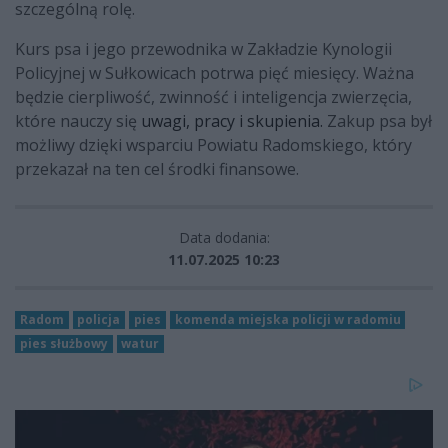
szczególną rolę.
Kurs psa i jego przewodnika w Zakładzie Kynologii
Policyjnej w Sułkowicach potrwa pięć miesięcy. Ważna
będzie cierpliwość, zwinność i inteligencja zwierzęcia,
które nauczy się
uwagi, pracy i skupienia.
Zakup psa był
możliwy dzięki wsparciu Powiatu Radomskiego, który
przekazał na ten cel środki finansowe.
Data dodania:
11.07.2025 10:23
Radom
policja
pies
komenda miejska policji w radomiu
pies służbowy
watur