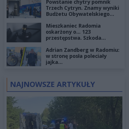
Powstanie chytry pomnik
Trzech Cytryn. Znamy wyniki
Budżetu Obywatelskiego
2027
Mieszkaniec Radomia
oskarżony o... 123
przestępstwa. Szkoda
wyceniona na ponad milion
Adrian Zandberg w Radomiu:
złotych
w stronę posła poleciały
jajka…
NAJNOWSZE ARTYKUŁY