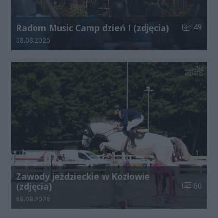
Liczba zdj
Radom Music Camp dzień I (zdjęcia)
49
Data dodania galerii:
08.08.2026
Zawody jeździeckie w Kozłowie
Liczba zdj
(zdjęcia)
60
Data dodania galerii:
08.08.2026