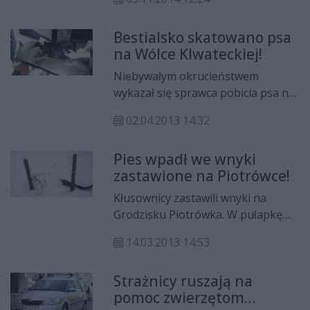
zostało odłowione przez ekopatrol
Straży Miejskiej.
Bestialsko skatowano psa
na Wólce Klwateckiej!
Niebywałym okrucieństwem
wykazał się sprawca pobicia psa na
Wólce Klwateckiej. Zwierzę było
02.04.2013 14:32
kopane w szczękę i doznało bardzo
poważnych obrażeń. Cierpiący
Pies wpadł we wnyki
czworonóg szybko trafił do lecznicy
zastawione na Piotrówce!
weterynaryjnej, miał pękniętą
żuchwę w aż piętnastu miejscach,
Kłusownicy zastawili wnyki na
niestety musiał zostać uśpiony.
Grodzisku Piotrówka. W pułapkę
wpadł pies, którego skowyt usłyszał
14.03.2013 14:53
przypadkowy przechodzień. Z
opresji wydostali czworonoga
Strażnicy ruszają na
strażnicy z ekopatrolu. Ranne
pomoc zwierzętom
zwierzę przewieziono do lecznicy.