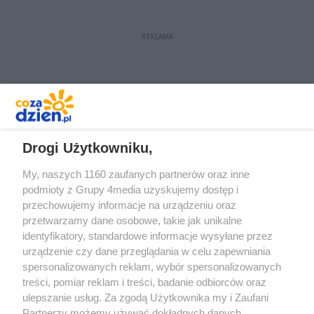
funkcjonariusze z Ekopatrolu.
REKLAMA
REKLAMA
Drogi Użytkowniku,
My, naszych 1160 zaufanych partnerów oraz inne
podmioty z Grupy 4media uzyskujemy dostęp i
przechowujemy informacje na urządzeniu oraz
przetwarzamy dane osobowe, takie jak unikalne
identyfikatory, standardowe informacje wysyłane przez
urządzenie czy dane przeglądania w celu zapewniania
spersonalizowanych reklam, wybór spersonalizowanych
Redakcja
Reklama
Prywatność
Praca Łódź
treści, pomiar reklam i treści, badanie odbiorców oraz
the:protocol
ulepszanie usług. Za zgodą Użytkownika my i Zaufani
Partnerzy możemy używać dokładnych danych