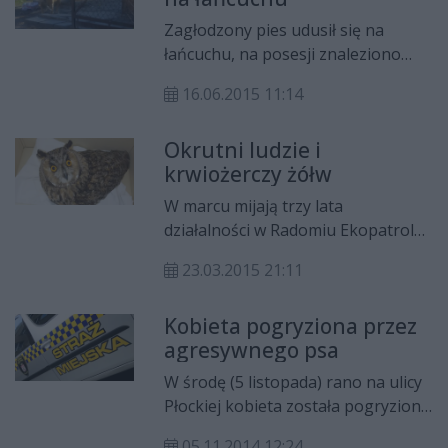
Zagłodzony pies udusił się na
łańcuchu, na posesji znaleziono
również martwe szczenię, trzeciego
16.06.2015 11:14
psa udało się uratować. Straż
Miejska karze i apeluje. Okres
Okrutni ludzie i
przed wakacjami to czas
krwiożerczy żółw
wzmożonych interwencji
dotyczących porzuceń i przemocy
W marcu mijają trzy lata
wobec zwierząt.
działalności w Radomiu Ekopatrolu
Straży Miejskiej. W tym czasie
23.03.2015 21:11
odłowionych zostało ok. 3,5 tys.
zwierząt. Najwięcej jest kotów i
Kobieta pogryziona przez
psów, ale zdarzały się również dziki,
agresywnego psa
sarny, łoś, sowy, żółwie...
W środę (5 listopada) rano na ulicy
Płockiej kobieta została pogryziona
przez agresywnego psa. Zwierzę
05.11.2014 12:24