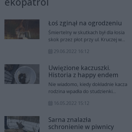
ekopatrol
Łoś zginął na ogrodzeniu
Śmiertelny w skutkach był dla łosia
skok przez płot przy ul. Kruczej w
Radomiu. Zwierzę zawisło na
29.06.2022 16:12
kolczastym ogrodzeniu przebijając
nogę i brzuch.
Uwięzione kaczuszki.
Historia z happy endem
Nie wiadomo, kiedy dokładnie kacza
rodzina wpadła do studzienki
kanalizacyjnej. Wiadomo jednak, że
16.05.2022 15:12
bez pomocy człowieka finał tej
historii mógł być tragiczny.
Sarna znalazła
schronienie w piwnicy