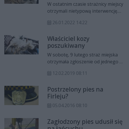
W ostatnim czasie strażnicy miejscy
otrzymali nietypową interwencję.
Jeden z mieszkańców kamienicy
26.01.2022 14:22
przy ul. Narutowicza zgłosił, że w
piwnicy uwięziona jest sarna.
Właściciel kozy
Zwierzę bezpiecznie odłowiono.
poszukiwany
W sobotę, 9 lutego straż miejska
otrzymała zgłoszenie od jednego z
mieszkańców Radomia o kozie
12.02.2019 08:11
spacerującej u zbiegu ulic
Kozienickiej/Gryczanej.
Postrzelony pies na
Firleju?
05.04.2016 08:10
Zagłodzony pies udusił się
na łańcuchu