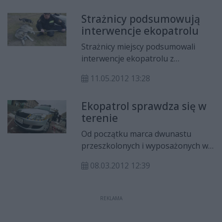
zaniepokojonego losem małego
Strażnicy podsumowują
kotka.
interwencje ekopatrolu
Strażnicy miejscy podsumowali
interwencje ekopatrolu z
minionego miesiąca. W kwietniu
11.05.2012 13:28
odłowił w sumie 82 psy, 25 kotów
oraz jedną... kaczkę, która została
Ekopatrol sprawdza się w
potrącona przez samochód.
terenie
Najczęściej ludzie wzywają
ekopatrol do agresywnych
Od początku marca dwunastu
czworonogów.
przeszkolonych i wyposażonych w
odpowiedni sprzęt strażników
08.03.2012 12:39
miejskich zajmuje się
podejmowaniem wszelkich
interwencji związanych ze
REKLAMA
zwierzętami. Sprawdziliśmy, czym
zajmowali się w ostatnich dniach