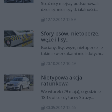
ZOBACZ ZDJĘCIA
Strażnicy miejscy podsumowali
dziesięć miesięcy działalności
ekopatrolu, czyli sekcji niosącej
12.12.2012 12:59
pomoc zwierzętom. Liczba
podjętych interwencji nie
Sfory psów, nietoperze,
pozostawia złudzeń, że wręcz
węże i lisy...
konieczne było stworzenie tego
typu patrolu w Radomiu. Wcześniej
Bociany, lisy, węże, nietoperze - z
strażnicy nie posiadali
takimi zwierzakami mieli dotychczas
odpowiedniej wiedzy ani
do czynienia strażnicy miejscy,
wyposażenia do tego, żeby
20.10.2012 10:49
którzy od kilku miesięcy pracują w
wyłapywać agresywne zwierzęta
Ekopatrolu. - Ta praca jest ciekawa,
lub nieść im fachową pomoc.
Nietypowa akcja
ale i niebezpieczna - podkreślają
ratunkowa
strażnicy.
We wtorek (29 maja), o godzinie
18.15 oficer dyżurny Straży
Miejskiej w Radomiu otrzymał
30.05.2012 12:46
zgłoszenie od przechodnia