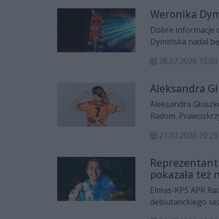
Weronika Dym
Dobre informacje 
Dymińska nadal b
Superligi Kobiet.
28.07.2026 15:09
Aleksandra G
Aleksandra Głuszk
Radom. Prawoskrz
2026/2027 na park
21.07.2026 20:
Reprezentant
pokazała też 
Elmas-KPS APR Ra
debiutanckiego sez
reprezentantki Arg