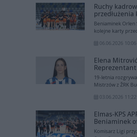
Ruchy kadrow
przedłużenia 
pożegnania
Beniaminek Orlen 
kolejne karty prz
zawodniczki, dołąc
06.06.2026 10:
dwie młode szczypi
Elena Mitrov
Reprezentant
umowę
19-letnia rozgrywa
Mistrzów z ŽRK Bu
Już niedługo wystą
03.06.2026 11:22
młodzieżową repre
Elmas-KPS APR
Beniaminek of
Komisarz Ligi przy