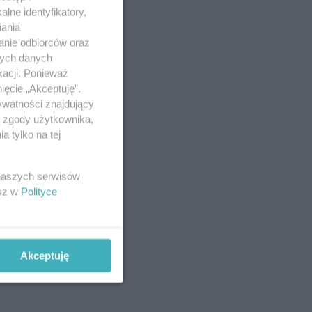
lne identyfikatory,
iania
anie odbiorców oraz
nych danych
kacji. Ponieważ
ięcie „Akceptuję”.
ywatności znajdujący
ą zgody użytkownika,
 tylko na tej
 naszych serwisów
esz w
Polityce
Akceptuję