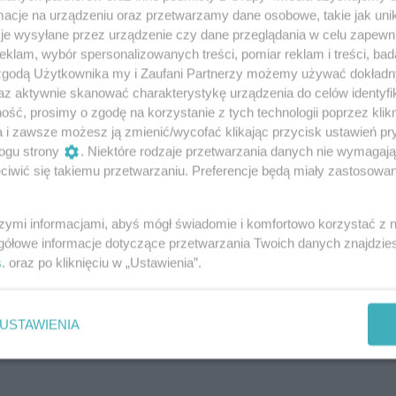
cje na urządzeniu oraz przetwarzamy dane osobowe, takie jak unika
om ogłasza kolejne wzmocnienie przed
je wysyłane przez urządzenie czy dane przeglądania w celu zapewn
em. 24-letnia Julia Owczaruk zasili skład Wilków na
klam, wybór spersonalizowanych treści, pomiar reklam i treści, bad
nia z PGE MKS El-Volt Lublin.
 zgodą Użytkownika my i Zaufani Partnerzy możemy używać dokład
az aktywnie skanować charakterystykę urządzenia do celów identyfi
ść, prosimy o zgodę na korzystanie z tych technologii poprzez klikn
 nową zawodniczką Elmas-KPS APR
a i zawsze możesz ją zmienić/wycofać klikając przycisk ustawień pr
ogu strony
. Niektóre rodzaje przetwarzania danych nie wymagaj
iwić się takiemu przetwarzaniu. Preferencje będą miały zastosowania
om ogłosił kolejny transfer przed historycznym
Superlidze Kobiet. Do zespołu dołącza 23-letnia
ca Ljubica Simić, która trafia do Radomia z ŽRK
szymi informacjami, abyś mógł świadomie i komfortowo korzystać z
gółowe informacje dotyczące przetwarzania Twoich danych znajdzi
s
. oraz po kliknięciu w „Ustawienia”.
h zagra w Elmas-KPS APR Radom
olejne karty. Kinga Lemiech została nową
USTAWIENIA
-KPS APR Radom, który po historycznym awansie
 w ORLEN Superlidze Kobiet.