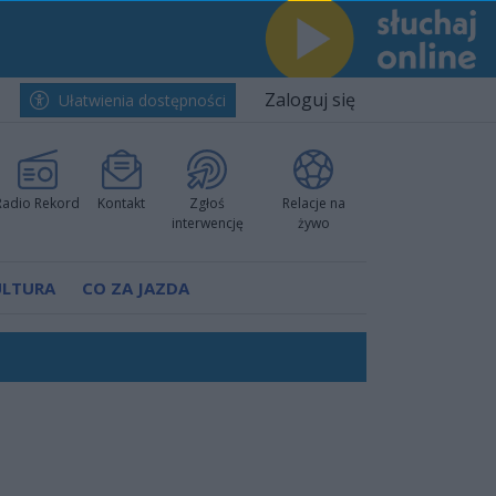
Zaloguj się
Ułatwienia dostępności
Radio Rekord
Kontakt
Zgłoś
Relacje na
interwencję
żywo
ULTURA
CO ZA JAZDA
ów pokazali klasę
rzowi
worzyć nową sportową tradycję"
ruchu