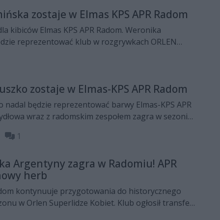
ińska zostaje w Elmas KPS APR Radom
dla kibiców Elmas KPS APR Radom. Weronika
ędzie reprezentować klub w rozgrywkach ORLEN
łuszko zostaje w Elmas-KPS APR Radom
o nadal będzie reprezentować barwy Elmas-KPS APR
ydłowa wraz z radomskim zespołem zagra w sezonie
ietach ORLEN Superligi Kobiet.
29
1
ka Argentyny zagra w Radomiu! APR
nowy herb
dom kontynuuje przygotowania do historycznego
onu w Orlen Superlidze Kobiet. Klub ogłosił transfer
entyny Berenice Frelier, a przy okazji zaprezentował