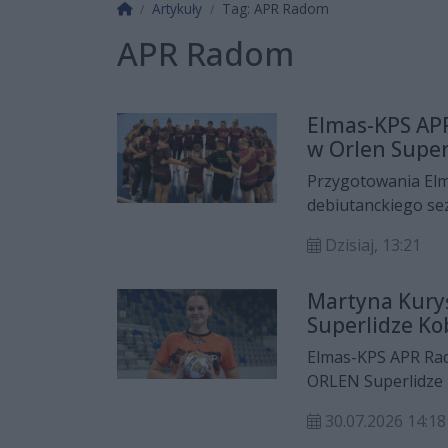
Strona główna
Artykuły
Tag: APR Radom
APR Radom
Elmas-KPS AP
w Orlen Super
Przygotowania El
debiutanckiego sez
Radomianki mają za
Dzisiaj, 13:21
sobotę (7 i 8 sier
Jankowskiego w Lub
Martyna Kury
Superlidze Ko
Elmas-KPS APR Ra
ORLEN Superlidze K
wcześniej repreze
30.07.2026 14:18