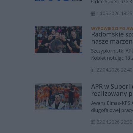
Orlen Superlidze K
klub po wywalczon
14.05.2026 18:25
dopuszczony do wy
WYPOWIEDZI PO AW
Radomskie szcz
nasze marzen
Szczypiornistki AP
Kobiet notując 18 
rozgrywkach dała i
22.04.2026 22:40
który - jak podkre
budowanego od lat
APR w Superlid
realizowany pr
Awans Elmas-KPS A
długofalowej prac
Piotr Włoskiewicz 
22.04.2026 22:30