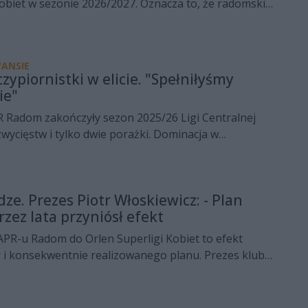
obiet w sezonie 2026/2027. Oznacza to, że radomski
ym awansie sportowym został także formalnie
stępów w najwyższej klasie rozgrywkowej.
ANSIE
ypiornistki w elicie. "Spełniłyśmy
ie"
R Radom zakończyły sezon 2025/26 Ligi Centralnej
zwycięstw i tylko dwie porażki. Dominacja w
m bezpośredni awans do Orlen Superligi Kobiet,
ślają w klubie - był częścią długofalowego planu
.
ze. Prezes Piotr Włoskiewicz: - Plan
zez lata przyniósł efekt
PR-u Radom do Orlen Superligi Kobiet to efekt
y i konsekwentnie realizowanego planu. Prezes klubu
nie ukrywa, że dla niego to moment szczególny.