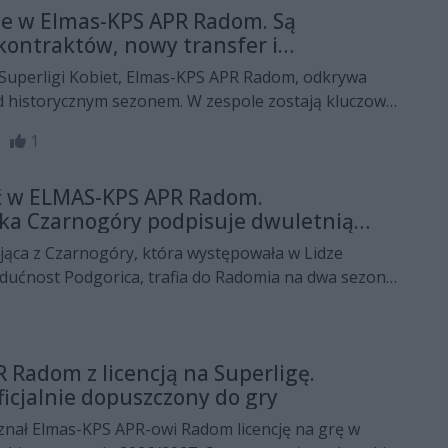
e w Elmas-KPS APR Radom. Są
kontraktów, nowy transfer i
Superligi Kobiet, Elmas-KPS APR Radom, odkrywa
ed historycznym sezonem. W zespole zostają kluczowe
za nowa bramkarka, ale z drużyną żegnają się też
06
1
ornistki.
ić w ELMAS-KPS APR Radom.
ka Czarnogóry podpisuje dwuletnią
jąca z Czarnogóry, która występowała w Lidze
dućnost Podgorica, trafia do Radomia na dwa sezony.
pi na Mistrzostwach Świata U-20 w Chinach z
zentacją swojego kraju.
 Radom z licencją na Superligę.
icjalnie dopuszczony do gry
znał Elmas-KPS APR-owi Radom licencję na grę w