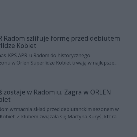
R Radom szlifuje formę przed debiutem
lidze Kobiet
mas-KPS APR-u Radom do historycznego
onu w Orlen Superlidze Kobiet trwają w najlepsze.
 sobą dwa mecze kontrolne, a już w piątek i w
pnia) czeka je udział w IV Memoriale Edwarda
linie.
ś zostaje w Radomiu. Zagra w ORLEN
biet
dom wzmacnia skład przed debiutanckim sezonem w
obiet. Z klubem związała się Martyna Kuryś, która
ntowała Agrykolę Warszawa.