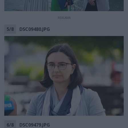
REKLAMA
5
/
8
DSC09480.JPG
6
/
8
DSC09479.JPG