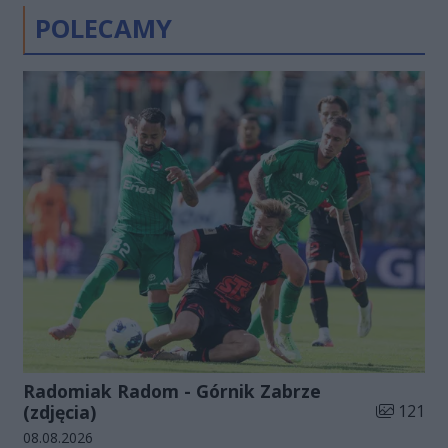
POLECAMY
Radomiak Radom - Górnik Zabrze
Liczba zdj
(zdjęcia)
121
Data dodania galerii:
08.08.2026