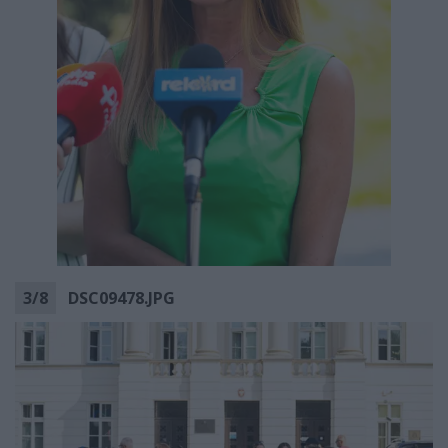
3
/
8
DSC09478.JPG