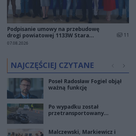
Podpisanie umowy na przebudowę
Liczba zd
drogi powiatowej 1133W Stara
11
Błotnica - Jedlanka (zdjęcia)
Data dodania galerii:
07.08.2026
NAJCZĘŚCIEJ CZYTANE
Poprzednie
Następ
Poseł Radosław Fogiel objął
ważną funkcję
Po wypadku został
przetransportowany
śmigłowcem na Józefów.
Historia mrozi krew w żyłach
Malczewski, Markiewicz i