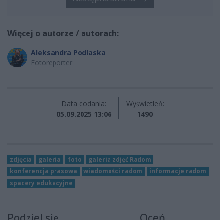
Więcej o autorze / autorach:
Aleksandra Podlaska
Fotoreporter
Data dodania:
Wyświetleń:
05.09.2025 13:06
1490
zdjęcia
galeria
foto
galeria zdjęć Radom
konferencja prasowa
wiadomości radom
informacje radom
spacery edukacyjne
Podziel się
Oceń