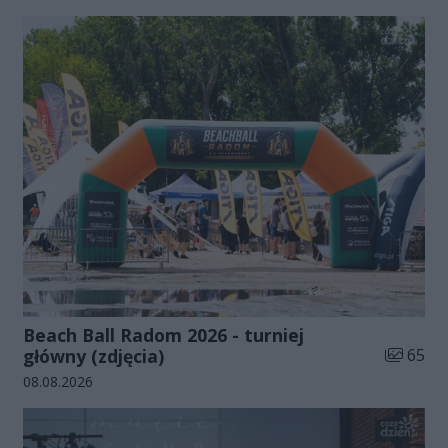
Beach Ball Radom 2026 - turniej
Liczba zd
główny (zdjęcia)
65
Data dodania galerii:
08.08.2026