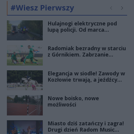
#Wiesz Pierwszy
Poprzednie
Następ
Hulajnogi elektryczne pod
lupą policji. Od marca
odnotowano już 28 zdarzeń
Radomiak bezradny w starciu
z Górnikiem. Zabrzanie
zdominowali Zielonych i
pewnie wygrali przy Struga
Elegancja w siodle! Zawody w
Kozłowie trwają, a jeźdźcy
zachwycają swoim strojem
Nowe boisko, nowe
możliwości
Miasto dziś zatańczy i zagra!
Drugi dzień Radom Music