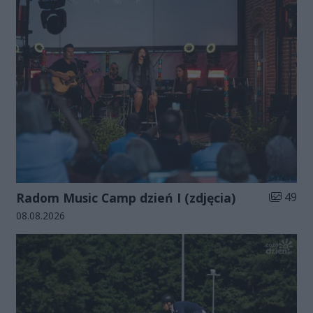
Liczba zd
Radom Music Camp dzień I (zdjęcia)
49
Data dodania galerii:
08.08.2026