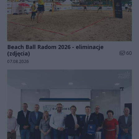
Beach Ball Radom 2026 - eliminacje
Liczba zd
(zdjęcia)
60
Data dodania galerii:
07.08.2026