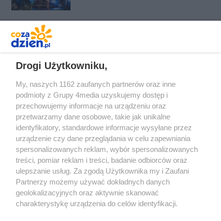
Camp przed nami
REKLAMA
Drogi Użytkowniku,
My, naszych 1162 zaufanych partnerów oraz inne
podmioty z Grupy 4media uzyskujemy dostęp i
przechowujemy informacje na urządzeniu oraz
przetwarzamy dane osobowe, takie jak unikalne
identyfikatory, standardowe informacje wysyłane przez
urządzenie czy dane przeglądania w celu zapewniania
spersonalizowanych reklam, wybór spersonalizowanych
Redakcja
Reklama
Prywatność
Praca Łódź
treści, pomiar reklam i treści, badanie odbiorców oraz
the:protocol
ulepszanie usług. Za zgodą Użytkownika my i Zaufani
Partnerzy możemy używać dokładnych danych
geolokalizacyjnych oraz aktywnie skanować
charakterystykę urządzenia do celów identyfikacji.
Ponieważ cenimy Twoją prywatność, prosimy o zgodę na
Szukaj