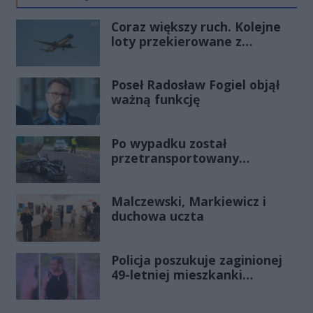
Coraz większy ruch. Kolejne
loty przekierowane z
Warszawy do Radomia
Poseł Radosław Fogiel objął
ważną funkcję
Po wypadku został
przetransportowany
śmigłowcem na Józefów.
Historia mrozi krew w żyłach
Malczewski, Markiewicz i
duchowa uczta
Policja poszukuje zaginionej
49-letniej mieszkanki
Radomia