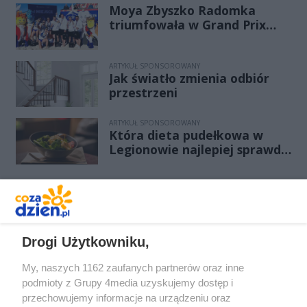
Moya Zbyszko Radomka
triumfowała w Grand Prix
PGE. Radomianki
bezkonkurencyjne w Ustce!
ARTYKUŁ SPONSOROWANY
Jak światło zmienia odbiór
przestrzeni
ARTYKUŁ SPONSOROWANY
Która dieta pudełkowa w
Legionowie najlepiej sprawdzi
się przy redukcji wagi bez
efektu jojo?
REKLAMA
Drogi Użytkowniku,
My, naszych 1162 zaufanych partnerów oraz inne
podmioty z Grupy 4media uzyskujemy dostęp i
przechowujemy informacje na urządzeniu oraz