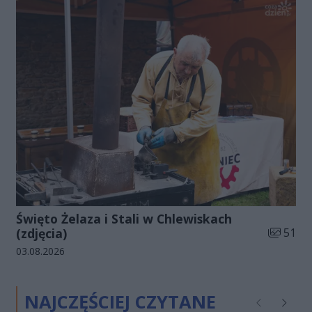
Święto Żelaza i Stali w Chlewiskach
Liczba zd
(zdjęcia)
51
Data dodania galerii:
03.08.2026
NAJCZĘŚCIEJ CZYTANE
Poprzednie
Następ