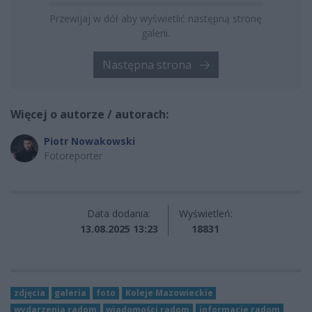
Przewijaj w dół aby wyświetlić następną stronę
galerii.
Następna strona
Więcej o autorze / autorach:
Piotr Nowakowski
Fotoreporter
Data dodania:
Wyświetleń:
13.08.2025 13:23
18831
zdjęcia
galeria
foto
Koleje Mazowieckie
wydarzenia radom
wiadomości radom
informacje radom