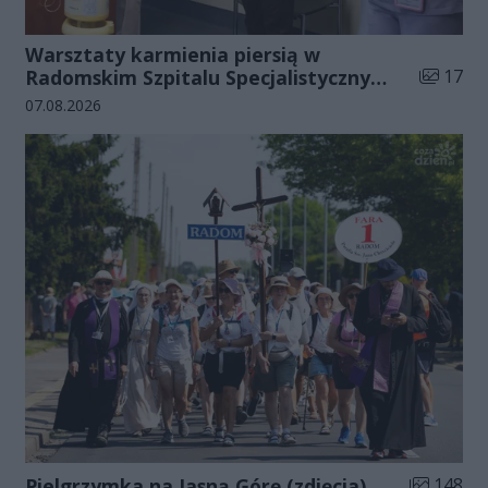
Warsztaty karmienia piersią w
Liczba zd
Radomskim Szpitalu Specjalistycznym
17
(zdjęcia)
Data dodania galerii:
07.08.2026
Liczba zdj
Pielgrzymka na Jasną Górę (zdjęcia)
148