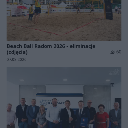
Beach Ball Radom 2026 - eliminacje
Liczba zd
(zdjęcia)
60
Data dodania galerii:
07.08.2026