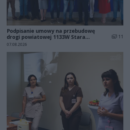
Podpisanie umowy na przebudowę
Liczba zd
drogi powiatowej 1133W Stara
11
Błotnica - Jedlanka (zdjęcia)
Data dodania galerii:
07.08.2026