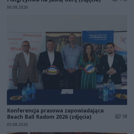
Data dodania galerii:
06.08.2026
Konferencja prasowa zapowiadająca
Liczba zd
Beach Ball Radom 2026 (zdjęcia)
18
Data dodania galerii:
05.08.2026