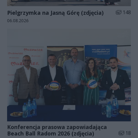
Liczba zdj
Pielgrzymka na Jasną Górę (zdjęcia)
148
Data dodania galerii:
06.08.2026
Konferencja prasowa zapowiadająca
Liczba zd
Beach Ball Radom 2026 (zdjęcia)
18