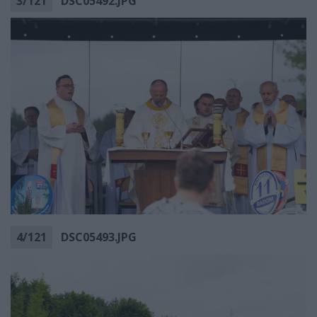
3
/
121
DSC05492.JPG
4
/
121
DSC05493.JPG