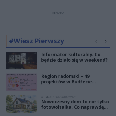
REKLAMA
#Wiesz Pierwszy
Poprzednie
Następ
Informator kulturalny. Co
będzie działo się w weekend?
Region radomski – 49
projektów w Budżecie
Obywatelskim Mazowsza!
ARTYKUŁ SPONSOROWANY
Nowoczesny dom to nie tylko
fotowoltaika. Co naprawdę
decyduje o niskich