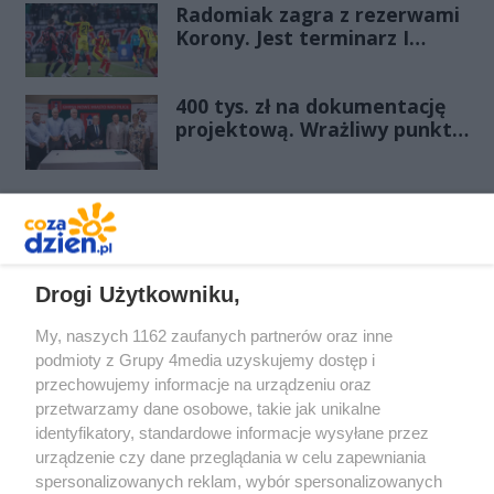
rachunkach?
Radomiak zagra z rezerwami
Korony. Jest terminarz I
rundy Pucharu Polski
400 tys. zł na dokumentację
projektową. Wrażliwy punkt
na mazowieckich drogach
zmieni oblicze
REKLAMA
Drogi Użytkowniku,
My, naszych 1162 zaufanych partnerów oraz inne
podmioty z Grupy 4media uzyskujemy dostęp i
przechowujemy informacje na urządzeniu oraz
przetwarzamy dane osobowe, takie jak unikalne
identyfikatory, standardowe informacje wysyłane przez
urządzenie czy dane przeglądania w celu zapewniania
spersonalizowanych reklam, wybór spersonalizowanych