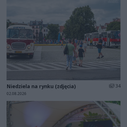
Liczba zd
Niedziela na rynku (zdjęcia)
34
Data dodania galerii:
02.08.2026