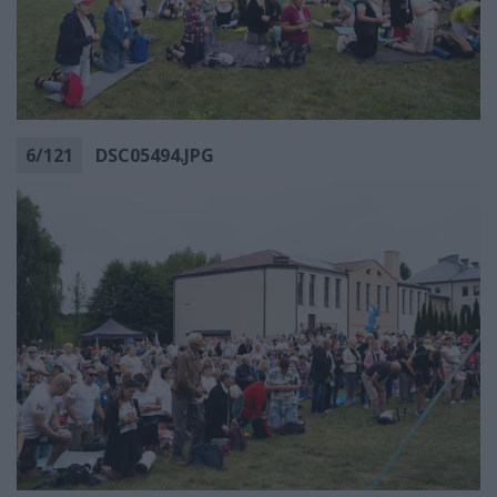
6
/
121
DSC05494.JPG