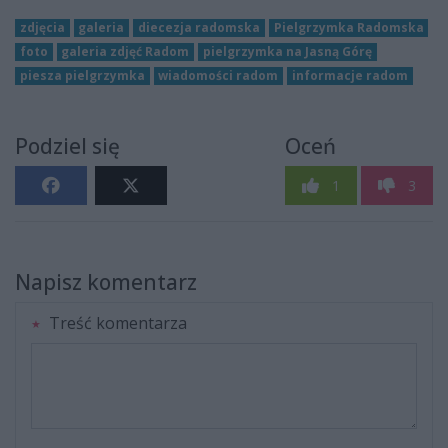
zdjęcia
galeria
diecezja radomska
Pielgrzymka Radomska
foto
galeria zdjęć Radom
pielgrzymka na Jasną Górę
piesza pielgrzymka
wiadomości radom
informacje radom
Podziel się
Oceń
1
3
Napisz komentarz
Treść komentarza