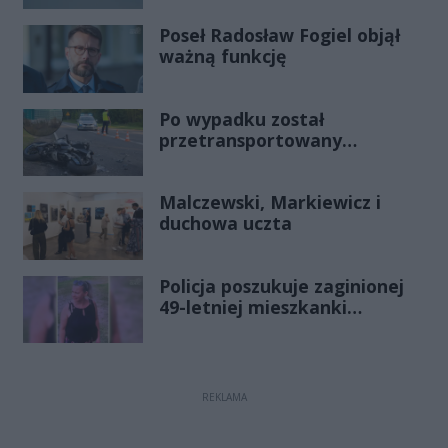
Poseł Radosław Fogiel objął
ważną funkcję
Po wypadku został
przetransportowany
śmigłowcem na Józefów.
Historia mrozi krew w żyłach
Malczewski, Markiewicz i
duchowa uczta
Policja poszukuje zaginionej
49-letniej mieszkanki
Radomia
REKLAMA