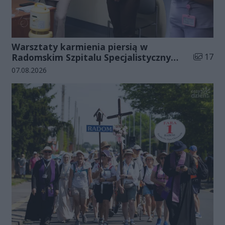
Warsztaty karmienia piersią w
Liczba zd
Radomskim Szpitalu Specjalistycznym
17
(zdjęcia)
Data dodania galerii:
07.08.2026