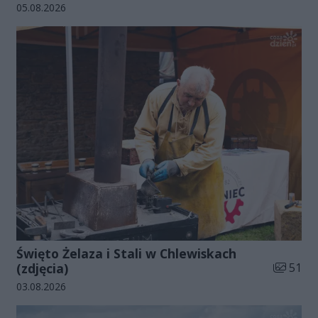
Data dodania galerii:
05.08.2026
Święto Żelaza i Stali w Chlewiskach
Liczba zd
(zdjęcia)
51
Data dodania galerii:
03.08.2026