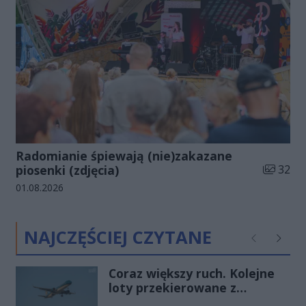
Radomianie śpiewają (nie)zakazane
Liczba zd
piosenki (zdjęcia)
32
Data dodania galerii:
01.08.2026
NAJCZĘŚCIEJ CZYTANE
Poprzednie
Następ
Coraz większy ruch. Kolejne
loty przekierowane z
Warszawy do Radomia