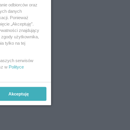
anie odbiorców oraz
nych danych
kacji. Ponieważ
ięcie „Akceptuję”.
ywatności znajdujący
ą zgody użytkownika,
 tylko na tej
 naszych serwisów
esz w
Polityce
Akceptuję