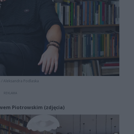
ń
/
Aleksandra Podlaska
REKLAMA
wem Piotrowskim (zdjęcia)