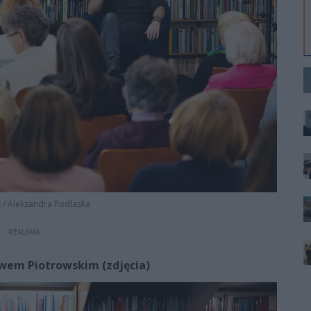
ń
/
Aleksandra Podlaska
REKLAMA
wem Piotrowskim (zdjęcia)