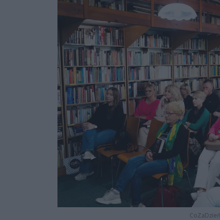
CoZaDzie