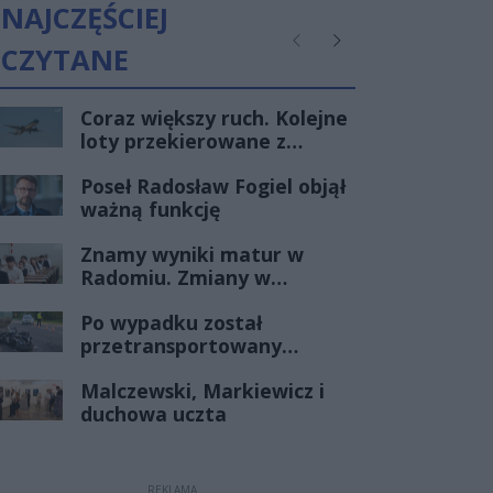
NAJCZĘŚCIEJ
CZYTANE
Poprzednie
Następne
Coraz większy ruch. Kolejne
loty przekierowane z
Warszawy do Radomia
Poseł Radosław Fogiel objął
ważną funkcję
Znamy wyniki matur w
Radomiu. Zmiany w
czołówce stawki
Po wypadku został
przetransportowany
śmigłowcem na Józefów.
Malczewski, Markiewicz i
Historia mrozi krew w
duchowa uczta
żyłach
REKLAMA