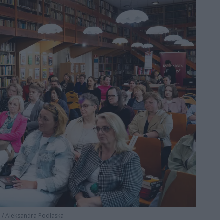
ń
/
Aleksandra Podlaska