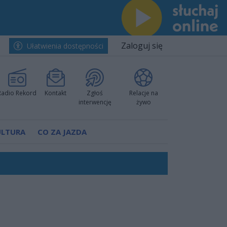
Zaloguj się
Ułatwienia dostępności
Radio Rekord
Kontakt
Zgłoś
Relacje na
interwencję
żywo
ULTURA
CO ZA JAZDA
ów pokazali klasę
rzowi
worzyć nową sportową tradycję"
ruchu