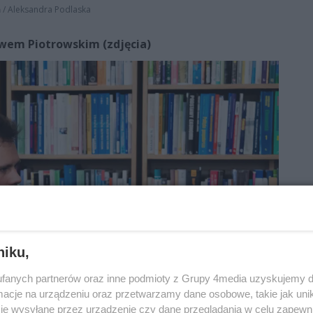
ń
/
Aleksandra Podlaska
wem Piotrowskim (zdjęcia)
niku,
fanych partnerów oraz inne podmioty z Grupy 4media uzyskujemy d
cje na urządzeniu oraz przetwarzamy dane osobowe, takie jak unika
je wysyłane przez urządzenie czy dane przeglądania w celu zapewn