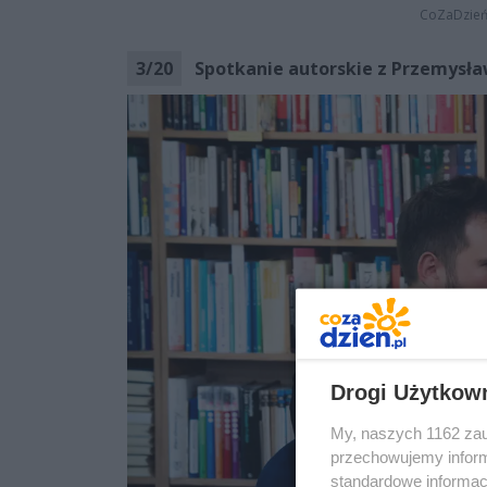
CoZaDzie
3
/
20
Spotkanie autorskie z Przemysła
Drogi Użytkow
My, naszych 1162 zau
przechowujemy informa
standardowe informac