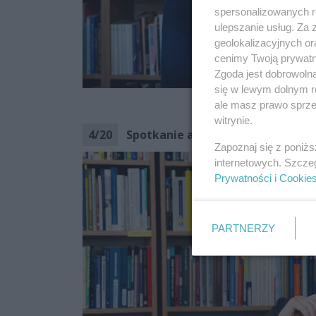
spersonalizowanych re
ulepszanie usług. Za
geolokalizacyjnych or
cenimy Twoją prywatno
Zgoda jest dobrowoln
się w lewym dolnym r
CoZaDzie
ale masz prawo sprzec
witrynie.
4
/
20
Spotkanie autorskie z Przemysła
Zapoznaj się z poniż
internetowych. Szcze
Prywatności
i
Cookie
PARTNERZY