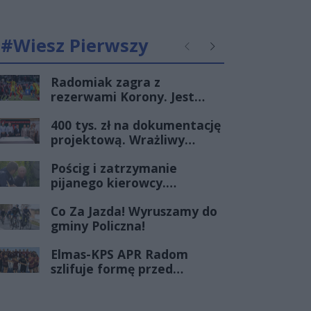
#Wiesz Pierwszy
Poprzednie
Następne
Radomiak zagra z
rezerwami Korony. Jest
terminarz I rundy Pucharu
400 tys. zł na dokumentację
Polski
projektową. Wrażliwy
punkt na mazowieckich
Pościg i zatrzymanie
drogach zmieni oblicze
pijanego kierowcy.
Radomscy policjanci po
Co Za Jazda! Wyruszamy do
służbie znów pokazali klasę
gminy Policzna!
Elmas-KPS APR Radom
szlifuje formę przed
debiutem w Orlen
Superlidze Kobiet