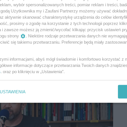
klam, wybór spersonalizowanych treści, pomiar reklam i treści, bad
 zgodą Użytkownika my i Zaufani Partnerzy możemy używać dokład
az aktywnie skanować charakterystykę urządzenia do celów identyfi
ść, prosimy o zgodę na korzystanie z tych technologii poprzez klikn
a i zawsze możesz ją zmienić/wycofać klikając przycisk ustawień pr
ogu strony
. Niektóre rodzaje przetwarzania danych nie wymagaj
ń
/
Aleksandra Podlaska
iwić się takiemu przetwarzaniu. Preferencje będą miały zastosowania
wem Piotrowskim (zdjęcia)
szymi informacjami, abyś mógł świadomie i komfortowo korzystać z
gółowe informacje dotyczące przetwarzania Twoich danych znajdzi
s
. oraz po kliknięciu w „Ustawienia”.
USTAWIENIA