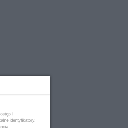
ostęp i
lne identyfikatory,
iania