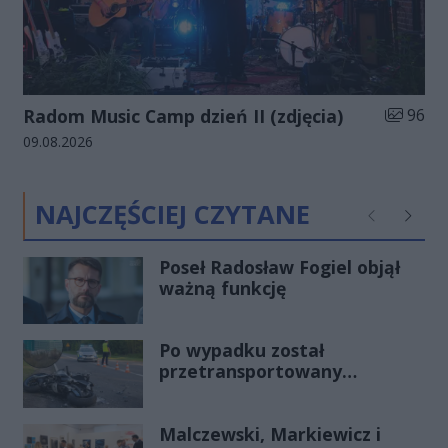
Liczba zd
Radom Music Camp dzień II (zdjęcia)
96
Data dodania galerii:
09.08.2026
NAJCZĘŚCIEJ CZYTANE
Poprzednie
Następ
Poseł Radosław Fogiel objął
ważną funkcję
Po wypadku został
przetransportowany
śmigłowcem na Józefów.
Historia mrozi krew w żyłach
Malczewski, Markiewicz i