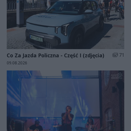
Liczba zd
Co Za Jazda Policzna - Część I (zdjęcia)
71
Data dodania galerii:
09.08.2026