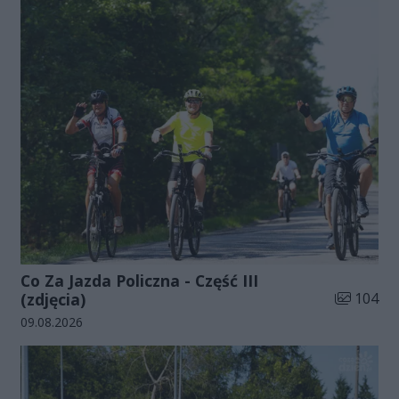
Co Za Jazda Policzna - Część III
Liczba zdj
(zdjęcia)
104
Data dodania galerii:
09.08.2026