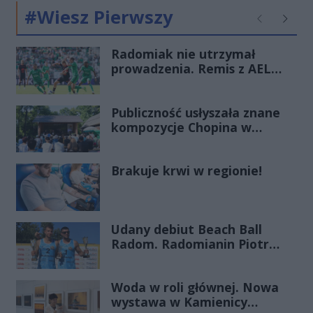
#Wiesz Pierwszy
Poprzednie
Następ
Radomiak nie utrzymał
prowadzenia. Remis z AEL
Limassol
Publiczność usłyszała znane
kompozycje Chopina w
zupełnie nowej odsłonie
Brakuje krwi w regionie!
Udany debiut Beach Ball
Radom. Radomianin Piotr
Filipowicz wygrał turniej u
siebie
Woda w roli głównej. Nowa
wystawa w Kamienicy