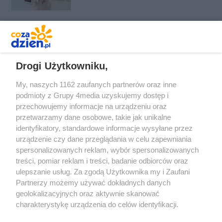
Deskurów
REKLAMA
Drogi Użytkowniku,
My, naszych 1162 zaufanych partnerów oraz inne
podmioty z Grupy 4media uzyskujemy dostęp i
przechowujemy informacje na urządzeniu oraz
przetwarzamy dane osobowe, takie jak unikalne
identyfikatory, standardowe informacje wysyłane przez
urządzenie czy dane przeglądania w celu zapewniania
spersonalizowanych reklam, wybór spersonalizowanych
Redakcja
Reklama
Prywatność
Praca Łódź
treści, pomiar reklam i treści, badanie odbiorców oraz
the:protocol
ulepszanie usług. Za zgodą Użytkownika my i Zaufani
Partnerzy możemy używać dokładnych danych
geolokalizacyjnych oraz aktywnie skanować
charakterystykę urządzenia do celów identyfikacji.
Ponieważ cenimy Twoją prywatność, prosimy o zgodę na
Szukaj