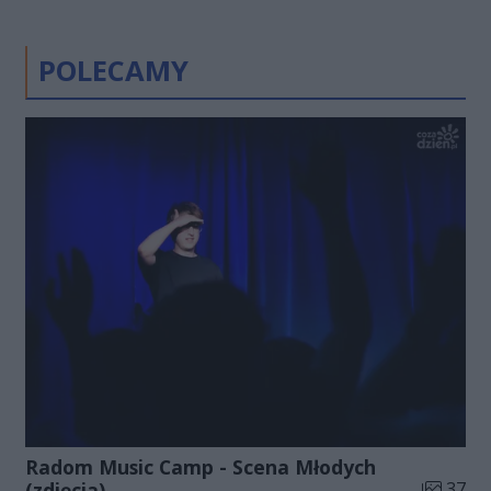
POLECAMY
Radom Music Camp - Scena Młodych
Liczba zd
(zdjęcia)
37