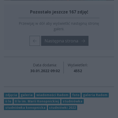
Pozostało jeszcze 167 zdjęć
Przewijaj w dół aby wyświetlić następną stronę
galerii.
Następna strona
Data dodania:
Wyświetleń:
30.01.2022 09:02
4552
zdjęcia
galeria
wiadomości Radom
foto
galeria Radom
ii lo
II lo im. Marii Konopnickiej
studniówka
studniówka konopnicka
studniówki 2022