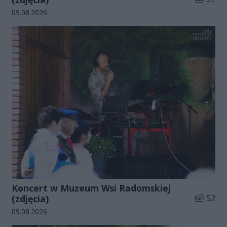
Data dodania galerii:
09.08.2026
Koncert w Muzeum Wsi Radomskiej
Liczba zd
(zdjęcia)
52
Data dodania galerii:
09.08.2026