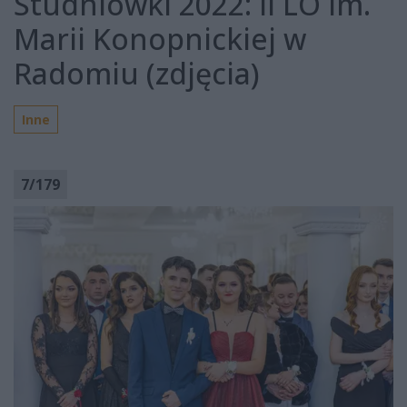
Studniówki 2022: II LO im.
Marii Konopnickiej w
Radomiu (zdjęcia)
Inne
7
/
179