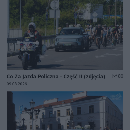
Liczba zd
Co Za Jazda Policzna - Część II (zdjęcia)
80
Data dodania galerii:
09.08.2026