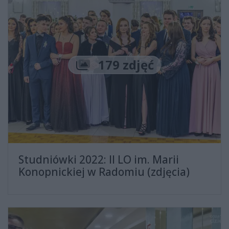
Liczba zdjęć
179 zdjęć
Studniówki 2022: II LO im. Marii
Konopnickiej w Radomiu (zdjęcia)