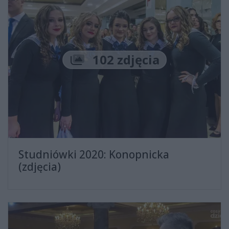
Liczba zdjęć
102 zdjęcia
Studniówki 2020: Konopnicka
(zdjęcia)