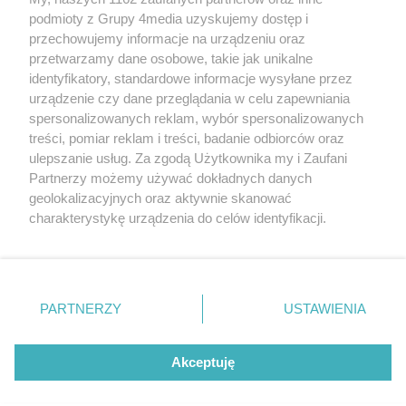
podmioty z Grupy 4media uzyskujemy dostęp i
przechowujemy informacje na urządzeniu oraz
przetwarzamy dane osobowe, takie jak unikalne
identyfikatory, standardowe informacje wysyłane przez
urządzenie czy dane przeglądania w celu zapewniania
spersonalizowanych reklam, wybór spersonalizowanych
Redakcja
Reklama
Prywatność
Praca Łódź
treści, pomiar reklam i treści, badanie odbiorców oraz
the:protocol
ulepszanie usług. Za zgodą Użytkownika my i Zaufani
Partnerzy możemy używać dokładnych danych
geolokalizacyjnych oraz aktywnie skanować
charakterystykę urządzenia do celów identyfikacji.
Ponieważ cenimy Twoją prywatność, prosimy o zgodę na
Szukaj
korzystanie z tych technologii poprzez kliknięcie
„Akceptuję”. Zgoda jest dobrowolna i zawsze możesz ją
zmienić/wycofać klikając przycisk ustawień prywatności
Facebook.com
Youtube.com
PARTNERZY
USTAWIENIA
znajdujący się w lewym dolnym rogu strony
. Niektóre
rodzaje przetwarzania danych nie wymagają zgody
użytkownika, ale masz prawo sprzeciwić się takiemu
Akceptuję
przetwarzaniu. Preferencje będą miały zastosowania tylko
na tej witrynie.
CMS portalu
przygotowany przez