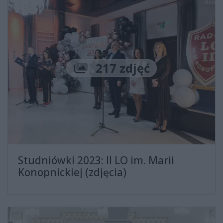
Liczba zdjęć
217 zdjęć
Studniówki 2023: II LO im. Marii
Konopnickiej (zdjęcia)