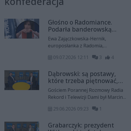
konfederacja
Głośno o Radomiance.
Podarła banderowską
flagę w Parlamencie
Ewa Zajączkowska-Hernik,
Europejskim [WIDEO]
europosłanka z Radomia,
ponownie zwróciła na siebie uwagę
09.07.2026 12:11
3
4
czołowych mediów w Polsce i na
świecie. To za sprawą środowego
Dąbrowski: są postawy,
przemówienia w Parlamencie
które trzeba piętnować,
Europejskim, które zakończyła
ale nie powinno się tego
symbolicznym podarciem
Gościem Porannej Rozmowy Radia
robić na uroczystościach
czerwono-czarnej flagi będącej
Rekord i Telewizji Dami był Marcin
symbolem ukraińskich
Dąbrowski, przewodniczący
nacjonalistów.
29.06.2026 09:23
1
radomskiego okręgu Nowej
Nadziei.
Grabarczyk: prezydent