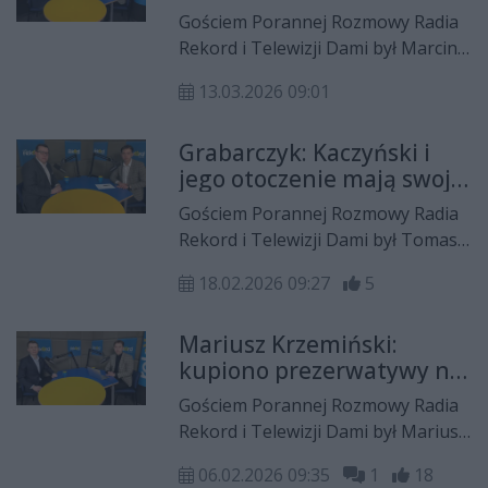
Gościem Porannej Rozmowy Radia
Rekord i Telewizji Dami był Marcin
Dąbrowski, prezes radomskiego
13.03.2026 09:01
okręgu Nowej Nadziei wchodzącej
w skład Konfederacji.
Grabarczyk: Kaczyński i
jego otoczenie mają swoje
lata. Muszą zrozumieć, że
Gościem Porannej Rozmowy Radia
pora opuszczać politykę
Rekord i Telewizji Dami był Tomasz
Grabarczyk z Konfederacji.
18.02.2026 09:27
5
Mariusz Krzemiński:
kupiono prezerwatywy na
kancelarię premiera. Może
Gościem Porannej Rozmowy Radia
to przekona Donalda
Rekord i Telewizji Dami był Mariusz
Tuska, że KSeF to jest jakiś
Krzemiński z Konfederacji, prezes
problem
06.02.2026 09:35
1
18
radomskiego okręgu Ruchu