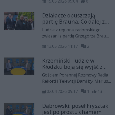
15.05.2026 09:04
6
radomskiego okręgu Nowej
Nadziei.
Działacze opuszczają
partię Brauna. Co dalej z
Konfederacją Korony
Ludzie z regionu radomskiego
Polskiej w Radomiu?
związani z partią Grzegorza Brauna
opuszczają jej szeregi.
13.05.2026 11:17
2
Przewodniczący lokalnych struktur
nie widzi powodu do zmartwień, z
Krzemiński: ludzie w
kolei były działacz stwierdza, że
Kłodzku boją się wyjść z
jego odejście jest następstwem
psami na spacer, bo może
tego, jak zarządza się lokalnymi
Gościem Porannej Rozmowy Radia
za rogiem czai się działacz
strukturami.
Rekord i Telewizji Dami był Mariusz
związany z Koalicją
Krzemiński, prezes radomskiego
Obywatelską
02.04.2026 09:17
1
13
okręgu Ruchu Narodowego.
Dąbrowski: poseł Frysztak
jest po prostu chamem