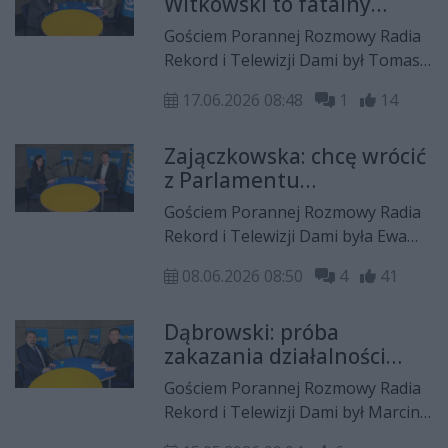
Witkowski to fatalny
prezydent tak jak wielu
Gościem Porannej Rozmowy Radia
prezydentów z nadania
Rekord i Telewizji Dami był Tomasz
Koalicji
Grabarczyk z Konfederacji.
17.06.2026 08:48
1
14
Zajączkowska: chcę wrócić
z Parlamentu
Europejskiego do
Gościem Porannej Rozmowy Radia
polskiego sejmu
Rekord i Telewizji Dami była Ewa
Zajączkowska-Hernik, posłanka
08.06.2026 08:50
4
41
Konfederacji do Parlamentu
Europejskiego.
Dąbrowski: próba
zakazania działalności
fundacjom rodzinnym to
Gościem Porannej Rozmowy Radia
"grażynkokracja"
Rekord i Telewizji Dami był Marcin
Dąbrowski, przewodniczący