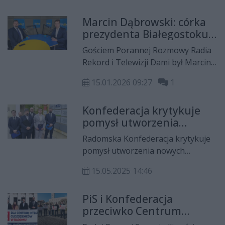
Narodowego. W rozmowie z
Marcin Dąbrowski: córka
Maciejem Ławrynowiczem
prezydenta Białegostoku
opowiedział o kontrowersjach
pracuje w radomskiej
towarzyszących inauguracji
Gościem Porannej Rozmowy Radia
spółce miejskiej. Pojawia
obchodów 50. rocznicy
Rekord i Telewizji Dami był Marcin
się pytanie, czy pracuje,
Radomskiego Czerwca 1976 roku,
Dąbrowski, prezes Konfederacji
czy to synekura?
problemie alienacji rodzicielskiej,
15.01.2026 09:27
1
Nowej Nadziei w okręgu
absurdom towarzyszącym
radomskim.
Krajowemu Systemowi e-Faktur,
Konfederacja krytykuje
reformie Państwowej Inspekcji
pomysł utworzenia
Pracy i zerwaniu stosunków
nowych rezerwatów
Radomska Konfederacja krytykuje
dyplomatycznych z marszałkiem
pomysł utworzenia nowych
Włodzimierzem Czarzastym przez
rezerwatów przyrody na 100-lecie
ambasadora USA.
15.05.2025 14:46
Lasów Państwowych. Jak tłumaczyli
jej członkowie na konferencji
PiS i Konfederacja
prasowej, zaburzy to gospodarkę
przeciwko Centrum
leśną oraz pogorszy sytuację
Integracji Społecznej.
finansową samorządów i