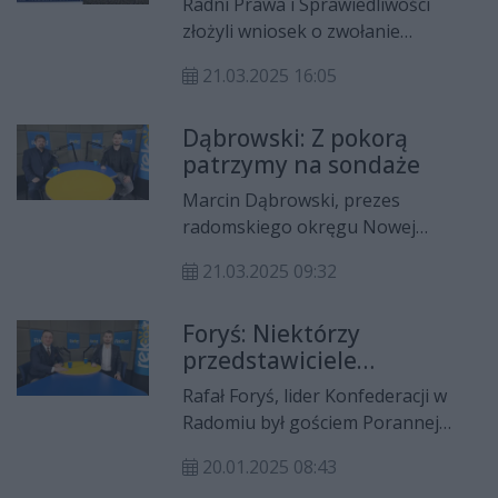
Radni Prawa i Sprawiedliwości
Będzie nadzwyczajna sesja
przedsiębiorców z branży drzewnej.
złożyli wniosek o zwołanie
Rady Miejskiej
nadzwyczajnej sesji Rady Miejskiej
21.03.2025 16:05
w sprawie utworzenia w Radomiu,
Centrum Integracji Cudzoziemców.
Dąbrowski: Z pokorą
Przeciwko powstaniu tej instytucji
patrzymy na sondaże
są też politycy Konfederacji, którzy
w najbliższych dniach będą zbierać
Marcin Dąbrowski, prezes
podpisy pod petycją.
radomskiego okręgu Nowej
Nadziei był gościem Porannej
21.03.2025 09:32
Rozmowy Radia Rekord i Telewizji
Dami. Łukasz Kościelniak rozmawiał
Foryś: Niektórzy
ze swoim gościem m.in. o kampanii
przedstawiciele
Sławomira Mentzena i obiecujących
Konfederacji porzucili
dla niego sondażach, podziale
Rafał Foryś, lider Konfederacji w
swoje ideały
Konfederacji oraz głosowaniu w
Radomiu był gościem Porannej
Parlamencie Europejskim
Rozmowy Radia Rekord i Telewizji
dotyczącym rezolucji w sprawie
20.01.2025 08:43
Dami. Łukasz Kościelniak rozmawiał
obronności Unii Europejskiej.