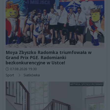
Moya Zbyszko Radomka triumfowała w
Grand Prix PGE. Radomianki
bezkonkurencyjne w Ustce!
Data dodania artykułu:
07.08.2026 19:30
Kategorie artykułu:
Sport
Siatkówka
ARTYKUŁ SPONSOROWANY