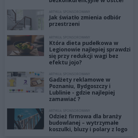
ARTYKUŁ SPONSOROWANY
Jak światło zmienia odbiór
przestrzeni
ARTYKUŁ SPONSOROWANY
Która dieta pudełkowa w
Legionowie najlepiej sprawdzi
się przy redukcji wagi bez
efektu jojo?
ARTYKUŁ SPONSOROWANY
Gadżety reklamowe w
Poznaniu, Bydgoszczy i
Lublinie - gdzie najlepiej
zamawiać ?
ARTYKUŁ SPONSOROWANY
Odzież firmowa dla branży
budowlanej – wytrzymałe
koszulki, bluzy i polary z logo