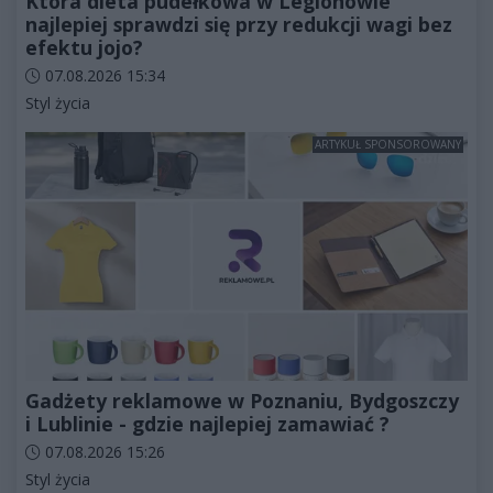
Która dieta pudełkowa w Legionowie
najlepiej sprawdzi się przy redukcji wagi bez
efektu jojo?
Data dodania artykułu:
07.08.2026 15:34
Kategorie artykułu:
Styl życia
ARTYKUŁ SPONSOROWANY
Gadżety reklamowe w Poznaniu, Bydgoszczy
i Lublinie - gdzie najlepiej zamawiać ?
Data dodania artykułu:
07.08.2026 15:26
Kategorie artykułu:
Styl życia