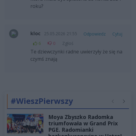
roku?
kloc
25.05.2026 21:55
Odpowiedz
Cytuj
6
0
Zgłoś
Te dziewczynki radne uwierzyły że się na
czymś znają
#WieszPierwszy
Poprzednie
Następ
Moya Zbyszko Radomka
triumfowała w Grand Prix
PGE. Radomianki
bezkonkurencyjne w Ustce!