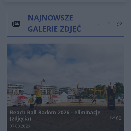
NAJNOWSZE
GALERIE ZDJĘĆ
Poprzednie
Następne
Kliknij
Beach Ball Radom 2026 - eliminacje
Liczba zdj
(zdjęcia)
60
Data dodania galerii:
07.08.2026