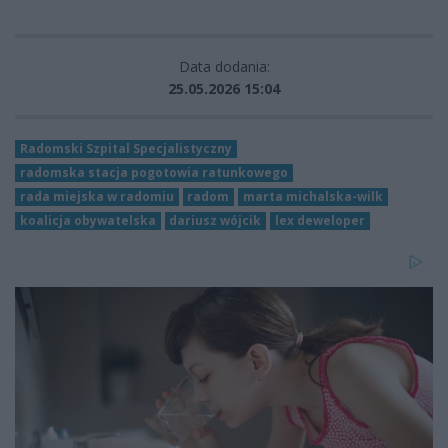
Data dodania:
25.05.2026 15:04
Radomski Szpital Specjalistyczny
radomska stacja pogotowia ratunkowego
rada miejska w radomiu
radom
marta michalska-wilk
koalicja obywatelska
dariusz wójcik
lex deweloper