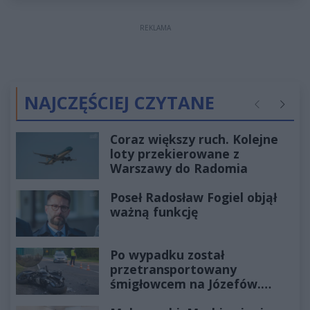
REKLAMA
NAJCZĘŚCIEJ CZYTANE
Poprzednie
Następ
Coraz większy ruch. Kolejne
loty przekierowane z
Warszawy do Radomia
Poseł Radosław Fogiel objął
ważną funkcję
Po wypadku został
przetransportowany
śmigłowcem na Józefów.
Historia mrozi krew w żyłach