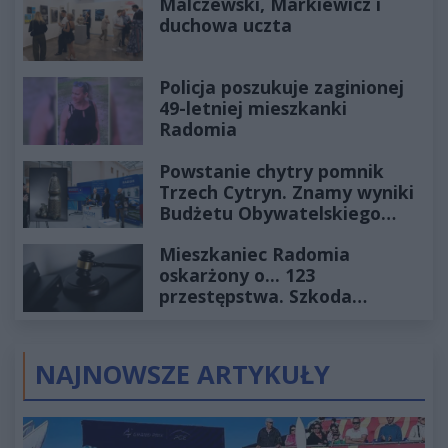
Malczewski, Markiewicz i
duchowa uczta
Policja poszukuje zaginionej
49-letniej mieszkanki
Radomia
Powstanie chytry pomnik
Trzech Cytryn. Znamy wyniki
Budżetu Obywatelskiego
2027
Mieszkaniec Radomia
oskarżony o... 123
przestępstwa. Szkoda
wyceniona na ponad milion
złotych
NAJNOWSZE ARTYKUŁY