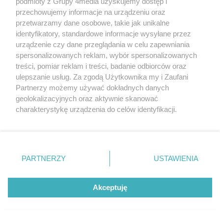
podmioty z Grupy 4media uzyskujemy dostęp i
przechowujemy informacje na urządzeniu oraz
przetwarzamy dane osobowe, takie jak unikalne
identyfikatory, standardowe informacje wysyłane przez
urządzenie czy dane przeglądania w celu zapewniania
spersonalizowanych reklam, wybór spersonalizowanych
Warsztaty karmienia piersią w
treści, pomiar reklam i treści, badanie odbiorców oraz
Radomskim Szpitalu
Liczba zdj
Specjalistycznym (zdjęcia)
17
ulepszanie usług. Za zgodą Użytkownika my i Zaufani
Partnerzy możemy używać dokładnych danych
Data dodania galerii:
07.08.2026
geolokalizacyjnych oraz aktywnie skanować
charakterystykę urządzenia do celów identyfikacji.
Ponieważ cenimy Twoją prywatność, prosimy o zgodę na
korzystanie z tych technologii poprzez kliknięcie
„Akceptuję”. Zgoda jest dobrowolna i zawsze możesz ją
zmienić/wycofać klikając przycisk ustawień prywatności
PARTNERZY
USTAWIENIA
znajdujący się w lewym dolnym rogu strony
. Niektóre
rodzaje przetwarzania danych nie wymagają zgody
użytkownika, ale masz prawo sprzeciwić się takiemu
Akceptuję
przetwarzaniu. Preferencje będą miały zastosowania tylko
na tej witrynie.