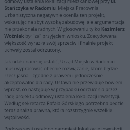
odmowy ustalenia lokalizacji mieszkaniowej przy
ul.
Stańczyka w Radomiu
. Miejska Pracownia
Urbanistyczna negatywnie oceniła ten projekt,
wskazując na zbyt wysoką zabudowę, ale argumentacja
nie przekonała radnych. W głosowaniu tylko
Kazimierz
Woźniak
był "za" przyjęciem wniosku. Zdecydowana
większość wyraziła swój sprzeciw i finalnie projekt
uchwały został odrzucony.
Jak udało nam się ustalić, Urząd Miejski w Radomiu
musi wypracować obecnie rozwiązanie, które będzie -
rzecz jasna - zgodne z prawem i jednocześnie
akceptowalne dla rady. Ustawa nie przewiduje bowiem
wprost, co następuje w przypadku odrzucenia przez
radę projektu odmowy ustalenia lokalizacji inwestycji.
Według sekretarza Rafała Górskiego potrzebna będzie
teraz analiza prawna, która rozstrzygnie wszelkie
wątpliwości.
Podczas sesji ustalono natomiast lokalizację inwestycji