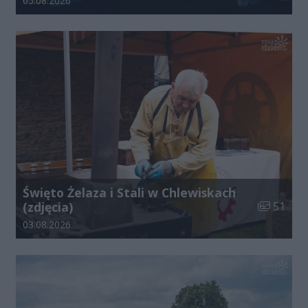
05.08.2026
Święto Żelaza i Stali w Chlewiskach
Liczba zdj
(zdjęcia)
51
Data dodania galerii:
03.08.2026