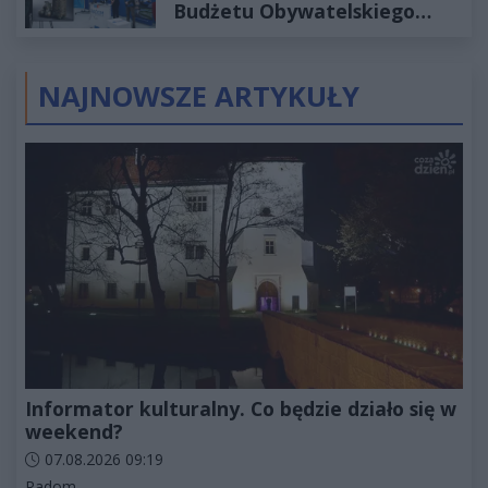
Budżetu Obywatelskiego
2027
NAJNOWSZE ARTYKUŁY
Informator kulturalny. Co będzie działo się w
weekend?
Data dodania artykułu:
07.08.2026 09:19
Kategorie artykułu:
Radom