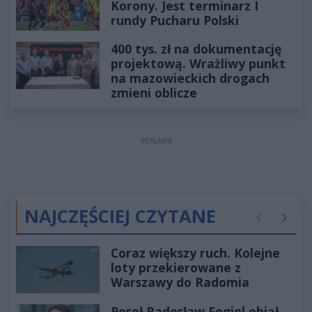
Korony. Jest terminarz I
rundy Pucharu Polski
400 tys. zł na dokumentację
projektową. Wrażliwy punkt
na mazowieckich drogach
zmieni oblicze
REKLAMA
NAJCZĘŚCIEJ CZYTANE
Poprzednie
Następ
Coraz większy ruch. Kolejne
loty przekierowane z
Warszawy do Radomia
Poseł Radosław Fogiel objął