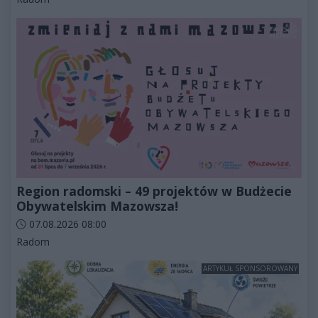
Region radomski – 49 projektów w Budżecie
Obywatelskim Mazowsza!
Data dodania artykułu:
07.08.2026 08:00
Kategorie artykułu:
Radom
ARTYKUŁ SPONSOROWANY