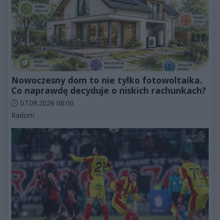
Nowoczesny dom to nie tylko fotowoltaika.
Co naprawdę decyduje o niskich rachunkach?
Data dodania artykułu:
07.08.2026 08:00
Kategorie artykułu:
Radom