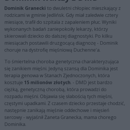
Dominik Granecki
to dwuletni chłopiec mieszkający z
rodzicami w gminie Jedlińsk. Gdy miał zaledwie cztery
miesiące, trafił do szpitala z zapaleniem płuc. Wyniki
wykonanych badań zaniepokoiły lekarzy, którzy
skierowali dziecko do dalszej diagnostyki. Po kilku
miesiącach postawili druzgocącą diagnozę - Dominik
choruje na dystrofię mięśniową Duchenne'a.
To śmiertelna choroba genetyczna charakteryzująca
się zanikiem mięśni. Jedyną szansą dla Dominika jest
terapia genowa w Stanach Zjednoczonych, która
kosztuje
15 milionów złotych
. - DMD jest bardzo
ciężką, genetyczną chorobą, która prowadzi do
rozpadu mięśni. Objawia się słabością tych mięśni,
częstymi upadkami. Z czasem dziecko przestaje chodzić,
następnie zanikają mięśnie oddechowe i mięsień
sercowy - wyjaśnił Żaneta Granecka, mama chorego
Dominika.