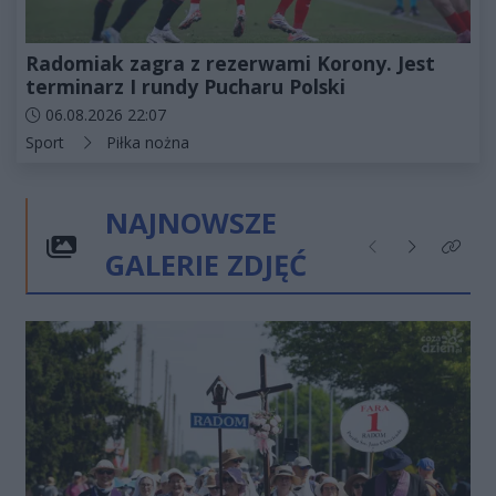
Radomiak zagra z rezerwami Korony. Jest
terminarz I rundy Pucharu Polski
Data dodania artykułu:
06.08.2026 22:07
Kategorie artykułu:
Sport
Piłka nożna
NAJNOWSZE
GALERIE ZDJĘĆ
Poprzednie
Następne
Kliknij