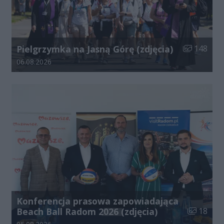
Liczba zdjęć
Pielgrzymka na Jasną Górę (zdjęcia)
148
Data dodania galerii:
06.08.2026
Konferencja prasowa zapowiadająca
Liczba zdj
Beach Ball Radom 2026 (zdjęcia)
18
Data dodania galerii: