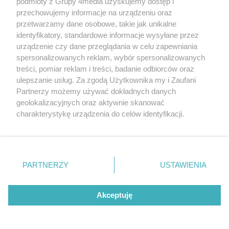
podmioty z Grupy 4media uzyskujemy dostęp i
przechowujemy informacje na urządzeniu oraz
przetwarzamy dane osobowe, takie jak unikalne
identyfikatory, standardowe informacje wysyłane przez
urządzenie czy dane przeglądania w celu zapewniania
spersonalizowanych reklam, wybór spersonalizowanych
treści, pomiar reklam i treści, badanie odbiorców oraz
ulepszanie usług. Za zgodą Użytkownika my i Zaufani
Partnerzy możemy używać dokładnych danych
Redakcja
Reklama
Prywatność
Praca Łódź
geolokalizacyjnych oraz aktywnie skanować
the:protocol
charakterystykę urządzenia do celów identyfikacji.
Ponieważ cenimy Twoją prywatność, prosimy o zgodę na
korzystanie z tych technologii poprzez kliknięcie
„Akceptuję”. Zgoda jest dobrowolna i zawsze możesz ją
zmienić/wycofać klikając przycisk ustawień prywatności
Szukaj
PARTNERZY
USTAWIENIA
znajdujący się w lewym dolnym rogu strony
. Niektóre
rodzaje przetwarzania danych nie wymagają zgody
użytkownika, ale masz prawo sprzeciwić się takiemu
Akceptuję
Facebook.com
Youtube.com
przetwarzaniu. Preferencje będą miały zastosowania tylko
na tej witrynie.