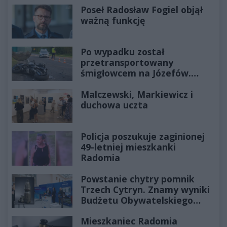
Poseł Radosław Fogiel objął
ważną funkcję
Po wypadku został
przetransportowany
śmigłowcem na Józefów.
Historia mrozi krew w żyłach
Malczewski, Markiewicz i
duchowa uczta
Policja poszukuje zaginionej
49-letniej mieszkanki
Radomia
Powstanie chytry pomnik
Trzech Cytryn. Znamy wyniki
Budżetu Obywatelskiego
2027
Mieszkaniec Radomia