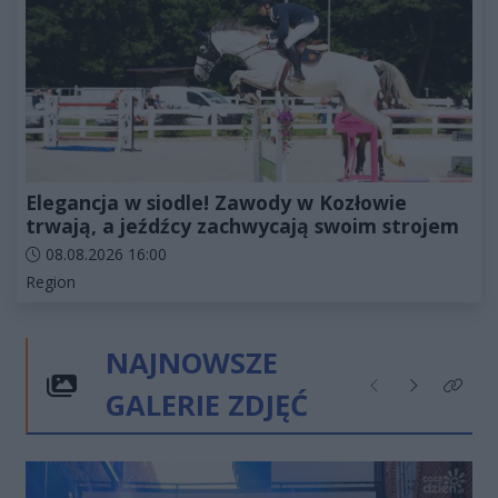
Elegancja w siodle! Zawody w Kozłowie
trwają, a jeźdźcy zachwycają swoim strojem
Data dodania artykułu:
08.08.2026 16:00
Kategorie artykułu:
Region
NAJNOWSZE
GALERIE ZDJĘĆ
Poprzednie
Następne
Kliknij