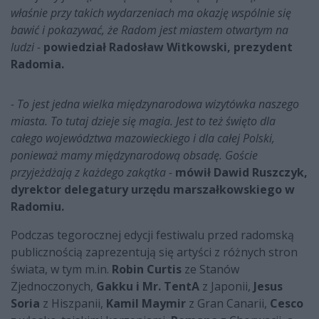
właśnie przy takich wydarzeniach ma okazję wspólnie się
bawić i pokazywać, że Radom jest miastem otwartym na
ludzi -
powiedział Radosław Witkowski, prezydent
Radomia.
- To jest jedna wielka międzynarodowa wizytówka naszego
miasta. To tutaj dzieje się magia. Jest to też święto dla
całego województwa mazowieckiego i dla całej Polski,
ponieważ mamy międzynarodową obsadę. Goście
przyjeżdżają z każdego zakątka -
mówił Dawid Ruszczyk,
dyrektor delegatury urzędu marszałkowskiego w
Radomiu.
Podczas tegorocznej edycji festiwalu przed radomską
publicznością zaprezentują się artyści z różnych stron
świata, w tym m.in.
Robin Curtis
ze Stanów
Zjednoczonych,
Gakku i Mr. TentA
z Japonii,
Jesus
Soria
z Hiszpanii,
Kamil Maymir
z Gran Canarii,
Cesco