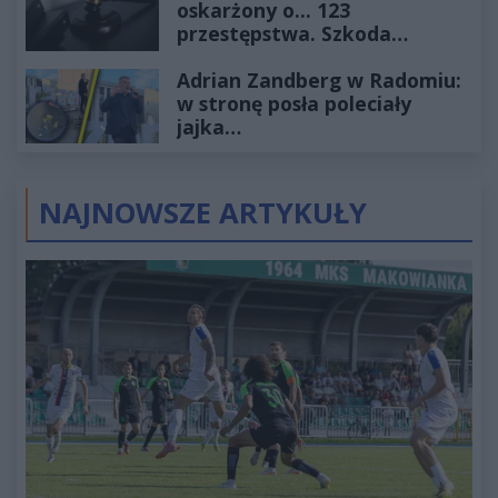
oskarżony o... 123
przestępstwa. Szkoda
wyceniona na ponad milion
Adrian Zandberg w Radomiu:
złotych
w stronę posła poleciały
jajka…
NAJNOWSZE ARTYKUŁY