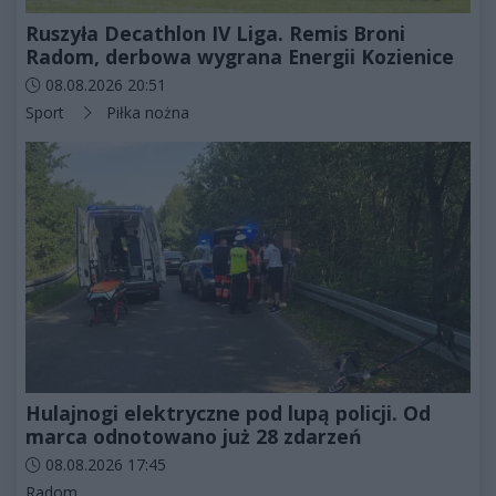
Ruszyła Decathlon IV Liga. Remis Broni
Radom, derbowa wygrana Energii Kozienice
Data dodania artykułu:
08.08.2026 20:51
Kategorie artykułu:
Sport
Piłka nożna
Hulajnogi elektryczne pod lupą policji. Od
marca odnotowano już 28 zdarzeń
Data dodania artykułu:
08.08.2026 17:45
Kategorie artykułu:
Radom