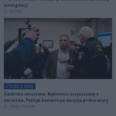
inteligencji
Autor artykułu:
RED/KD
TYLKO U NAS!
Śledztwo umorzone. Bąkiewicz oczyszczony z
zarzutów. Polityk komentuje decyzję prokuratury
Autor artykułu:
Patryk Chruślak