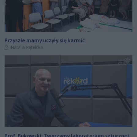
Przyszłe mamy uczyły się karmić
Autor artykułu:
Natalia Pętelska
Prof. Bukowski: Tworzymy laboratorium sztucznej