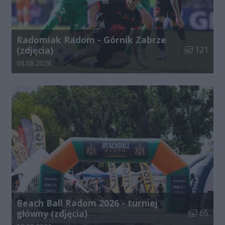
Radomiak Radom - Górnik Zabrze
Liczba zdjęć
(zdjęcia)
121
Data dodania galerii:
08.08.2026
Beach Ball Radom 2026 - turniej
Liczba zdj
główny (zdjęcia)
65