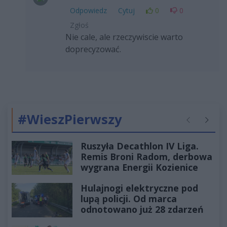
Odpowiedz
Cytuj
0
0
Zgłoś
Nie cale, ale rzeczywiscie warto
doprecyzować.
#WieszPierwszy
Poprzednie
Następ
Ruszyła Decathlon IV Liga.
Remis Broni Radom, derbowa
wygrana Energii Kozienice
Hulajnogi elektryczne pod
lupą policji. Od marca
odnotowano już 28 zdarzeń