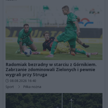
Radomiak bezradny w starciu z Górnikiem.
Zabrzanie zdominowali Zielonych i pewnie
wygrali przy Struga
Data dodania artykułu:
08.08.2026 16:40
Kategorie artykułu:
Sport
Piłka nożna