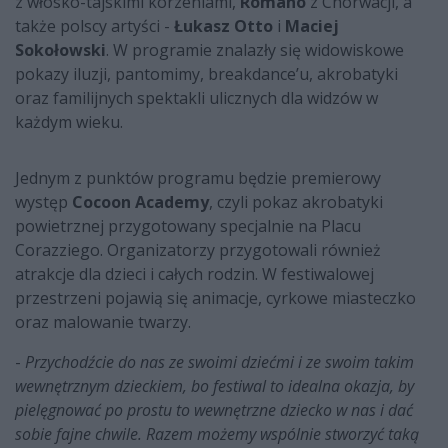
z włosko-tajskimi korzeniami,
Romano
z Chorwacji, a
także polscy artyści -
Łukasz Otto
i
Maciej
Sokołowski
. W programie znalazły się widowiskowe
pokazy iluzji, pantomimy, breakdance’u, akrobatyki
oraz familijnych spektakli ulicznych dla widzów w
każdym wieku.
Jednym z punktów programu będzie premierowy
występ
Cocoon Academy
, czyli pokaz akrobatyki
powietrznej przygotowany specjalnie na Placu
Corazziego. Organizatorzy przygotowali również
atrakcje dla dzieci i całych rodzin. W festiwalowej
przestrzeni pojawią się animacje, cyrkowe miasteczko
oraz malowanie twarzy.
-
Przychodźcie do nas ze swoimi dziećmi i ze swoim takim
wewnętrznym dzieckiem, bo festiwal to idealna okazja, by
pielęgnować po prostu to wewnętrzne dziecko w nas i dać
sobie fajne chwile. Razem możemy wspólnie stworzyć taką