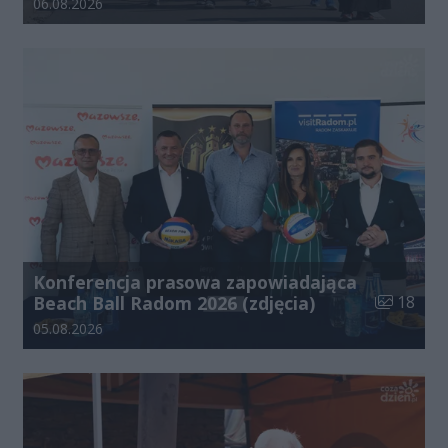
Data dodania galerii:
06.08.2026
Konferencja prasowa zapowiadająca
Liczba zdj
Beach Ball Radom 2026 (zdjęcia)
18
Data dodania galerii:
05.08.2026