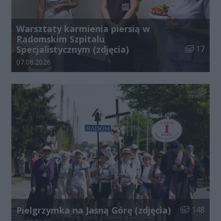
Warsztaty karmienia piersią w
Radomskim Szpitalu
Liczba zdj
Specjalistycznym (zdjęcia)
17
Data dodania galerii:
07.08.2026
Liczba zdjęć
Pielgrzymka na Jasną Górę (zdjęcia)
148