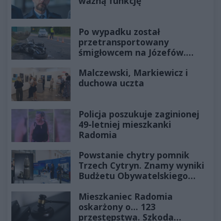
ważną funkcję
Po wypadku został
przetransportowany
śmigłowcem na Józefów.
Historia mrozi krew w żyłach
Malczewski, Markiewicz i
duchowa uczta
Policja poszukuje zaginionej
49-letniej mieszkanki
Radomia
Powstanie chytry pomnik
Trzech Cytryn. Znamy wyniki
Budżetu Obywatelskiego
2027
Mieszkaniec Radomia
oskarżony o... 123
przestępstwa. Szkoda