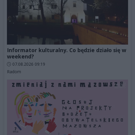
Informator kulturalny. Co będzie działo się w
weekend?
Data dodania artykułu:
07.08.2026 09:19
Kategorie artykułu:
Radom