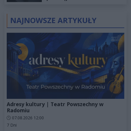
wyceniona na ponad milion
złotych
NAJNOWSZE ARTYKUŁY
Adresy kultury | Teatr Powszechny w
Radomiu
Data dodania artykułu:
07.08.2026 12:00
Kategorie artykułu:
7 Dni