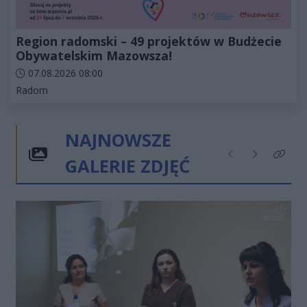
Region radomski – 49 projektów w Budżecie
Obywatelskim Mazowsza!
Data dodania artykułu:
07.08.2026 08:00
Kategorie artykułu:
Radom
NAJNOWSZE
GALERIE ZDJĘĆ
Poprzednie
Następne
Kliknij