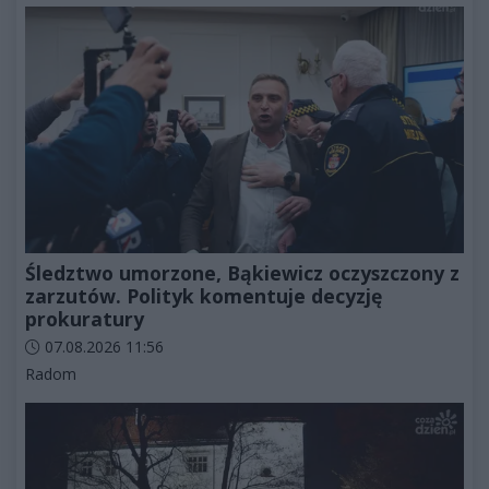
Śledztwo umorzone, Bąkiewicz oczyszczony z
zarzutów. Polityk komentuje decyzję
prokuratury
Data dodania artykułu:
07.08.2026 11:56
Kategorie artykułu:
Radom