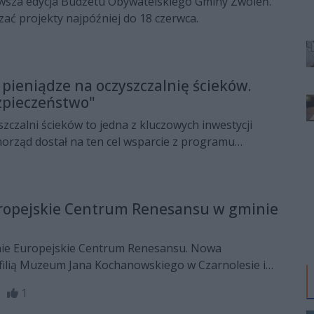
wsza edycja Budżetu Obywatelskiego Gminy Zwoleń.
ać projekty najpóźniej do 18 czerwca.
 pieniądze na oczyszczalnię ścieków.
zpieczeństwo"
zczalni ścieków to jedna z kluczowych inwestycji
orząd dostał na ten cel wsparcie z programu
a".
ropejskie Centrum Renesansu w gminie
nie Europejskie Centrum Renesansu. Nowa
 filią Muzeum Jana Kochanowskiego w Czarnolesie i
em poświęconym kulturze oraz sztuce epoki. W środę,
59
1
 porozumienie dotyczące przygotowania