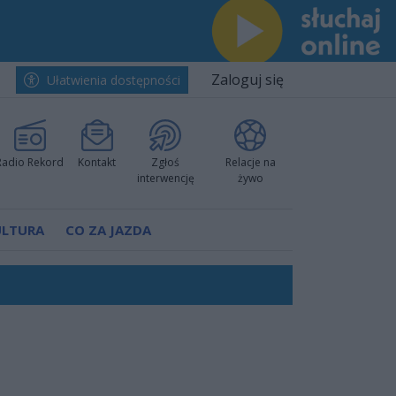
Zaloguj się
Ułatwienia dostępności
Radio Rekord
Kontakt
Zgłoś
Relacje na
interwencję
żywo
ULTURA
CO ZA JAZDA
nkurencyjne w Ustce!
ano umowę
Polski
 decyzję prokuratury
ów pokazali klasę