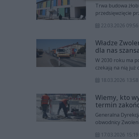
Trwa budowa żłobka
przedsięwzięcie p
zostać zakończone
22.03.2026 09:56
Władze Zwole
dla nas szans
W 2030 roku ma po
czekają na nią już 
gospodarczy i tury
18.03.2026 13:58
Wiemy, kto wy
termin zakońc
Generalna Dyrekcj
obwodnicy Zwolenia
17.03.2026 15: