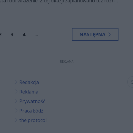
asta robi wrażenie. Z tej okazji zaplanowano też różne
2
3
4
...
NASTĘPNA
REKLAMA
Redakcja
Reklama
Prywatność
Praca Łódź
the:protocol