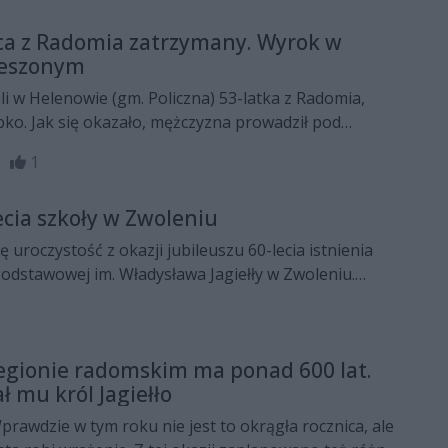
ca z Radomia zatrzymany. Wyrok w
ieszonym
ali w Helenowie (gm. Policzna) 53-latka z Radomia,
ybko. Jak się okazało, mężczyzna prowadził pod
Nie miał prawa jazdy. Miał natomiast dożywotni
59
1
 pojazdów.
ecia szkoły w Zwoleniu
ę uroczystość z okazji jubileuszu 60-lecia istnienia
Podstawowej im. Władysława Jagiełły w Zwoleniu.
dziło społeczność szkolną, absolwentów,
stawicieli władz samorządowych oraz licznych
.
egionie radomskim ma ponad 600 lat.
ł mu król Jagiełło
prawdzie w tym roku nie jest to okrągła rocznica, ale