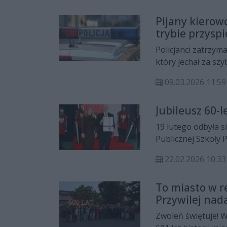
Pijany kierow
trybie przysp
Policjanci zatrzym
który jechał za sz
wpływem alkoholu. 
09.03.2026 11:
zakaz prowadzenia
Jubileusz 60-l
19 lutego odbyła si
Publicznej Szkoły 
Wydarzenie zgroma
22.02.2026 10:33
nauczycieli, przed
przyjaciół placówki
To miasto w r
Przywilej nada
Zwoleń świętuje! W