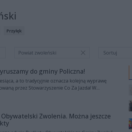
ński
Przyłęk
Powiat zwoleński
Wyruszamy do gminy Policzna!
esiąca, a to tradycyjnie oznacza kolejną wyprawę
waną przez Stowarzyszenie Co Za Jazda! W
ia rowerzyści pojadą do gminy Policzna.
 Obywatelski Zwolenia. Można jeszcze
ekty