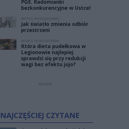
PGE. Radomianki
bezkonkurencyjne w Ustce!
ARTYKUŁ SPONSOROWANY
Jak światło zmienia odbiór
przestrzeni
ARTYKUŁ SPONSOROWANY
Która dieta pudełkowa w
Legionowie najlepiej
sprawdzi się przy redukcji
wagi bez efektu jojo?
REKLAMA
NAJCZĘŚCIEJ CZYTANE