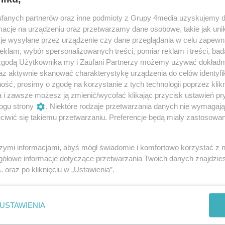
i wsparciu z programu Fundusze Europejskie dla
7 przychodnia SPZOZ - filia w Załazach przejdzie
fanych partnerów oraz inne podmioty z Grupy 4media uzyskujemy d
izację. Na realizację inwestycji gmina otrzymała
cje na urządzeniu oraz przetwarzamy dane osobowe, takie jak unika
ofinansowania z Unii Europejskiej.
je wysyłane przez urządzenie czy dane przeglądania w celu zapewn
powiecie zwoleńskim. Wartość
klam, wybór spersonalizowanych treści, pomiar reklam i treści, bad
 zgodą Użytkownika my i Zaufani Partnerzy możemy używać dokład
nad 5,5 mln zł
az aktywnie skanować charakterystykę urządzenia do celów identyfi
skim oddano do użytku dwa nowe odcinki drogi
ść, prosimy o zgodę na korzystanie z tych technologii poprzez klikn
2W na trasie Zwoleń–Tczów. Łączna wartość
a i zawsze możesz ją zmienić/wycofać klikając przycisk ustawień pr
za 5,5 mln zł.
ogu strony
. Niektóre rodzaje przetwarzania danych nie wymagaj
45
1
iwić się takiemu przetwarzaniu. Preferencje będą miały zastosowania
d zalewem w Zwoleniu. Co powstanie?
szymi informacjami, abyś mógł świadomie i komfortowo korzystać z
kuje nową inwestycję na osiedlu BOM nad zalewem.
gółowe informacje dotyczące przetwarzania Twoich danych znajdzi
ogodnienia dla mieszkańców oraz kierowców.
s
. oraz po kliknięciu w „Ustawienia”.
USTAWIENIA
a w Zwoleniu postępuje