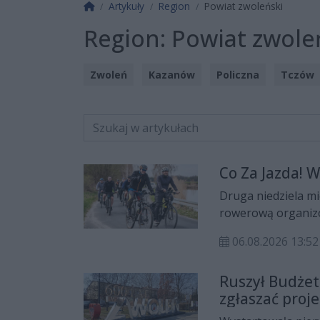
Strona główna
Artykuły
Region
Powiat zwoleński
Region:
Powiat zwole
Zwoleń
Kazanów
Policzna
Tczów
Co Za Jazda! 
Druga niedziela mi
rowerową organizo
niedzielę, 9 sierpn
06.08.2026 13:52
Ruszył Budżet
zgłaszać proj