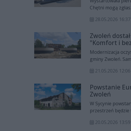
Wystartowała pier
Chętni mogą zgłasz
28.05.2026 16:37
Zwoleń dostał
"Komfort i be
Modernizacja oczys
gminy Zwoleń. Sam
"Mazowsze pomag
21.05.2026 12:06
Powstanie Eu
Zwoleń
W Sycynie powsta
przestrzeń będzie
ma stać się miejsc
20.05.2026 13:
20 maja podpisano