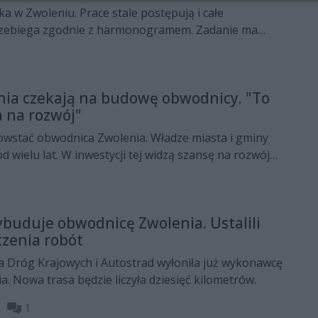
 w Zwoleniu. Prace stale postępują i całe
rzebiega zgodnie z harmonogramem. Zadanie ma
 pod koniec kwietnia.
nia czekają na budowę obwodnicy. "To
a na rozwój"
wstać obwodnica Zwolenia. Władze miasta i gminy
od wielu lat. W inwestycji tej widzą szansę na rozwój
styczny.
buduje obwodnicę Zwolenia. Ustalili
zenia robót
a Dróg Krajowych i Autostrad wyłoniła już wykonawcę
. Nowa trasa będzie liczyła dziesięć kilometrów.
19
1