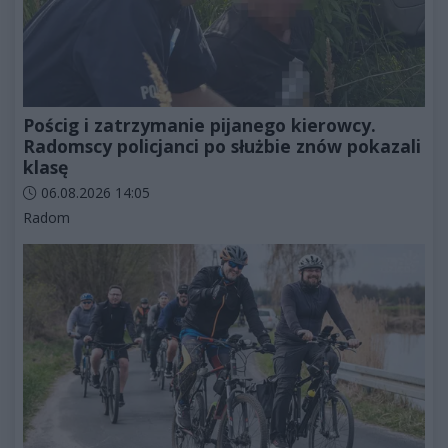
Pościg i zatrzymanie pijanego kierowcy.
Radomscy policjanci po służbie znów pokazali
klasę
Data dodania artykułu:
06.08.2026 14:05
Kategorie artykułu:
Radom