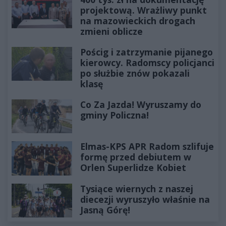
projektową. Wrażliwy punkt
na mazowieckich drogach
zmieni oblicze
Pościg i zatrzymanie pijanego
kierowcy. Radomscy policjanci
po służbie znów pokazali
klasę
Co Za Jazda! Wyruszamy do
gminy Policzna!
Elmas-KPS APR Radom szlifuje
formę przed debiutem w
Orlen Superlidze Kobiet
Tysiące wiernych z naszej
diecezji wyruszyło właśnie na
Jasną Górę!