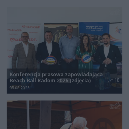
Konferencja prasowa zapowiadająca
Liczba zdj
Beach Ball Radom 2026 (zdjęcia)
18
Data dodania galerii:
05.08.2026