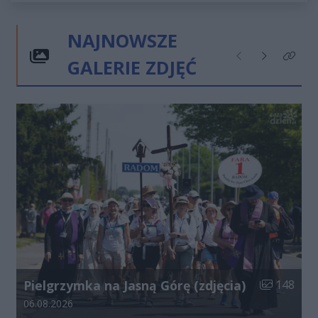
NAJNOWSZE
GALERIE ZDJĘĆ
Poprzednie
Następne
Kliknij
Liczba zdjęć
Pielgrzymka na Jasną Górę (zdjęcia)
148
Data dodania galerii:
06.08.2026