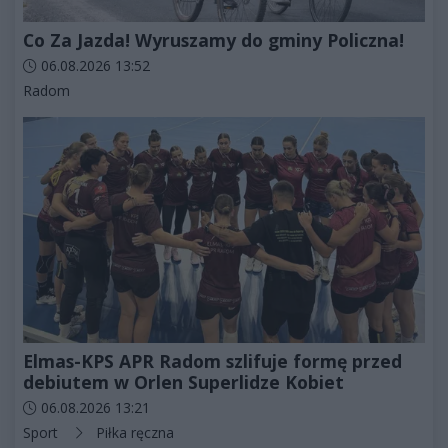
Co Za Jazda! Wyruszamy do gminy Policzna!
Data dodania artykułu:
06.08.2026 13:52
Kategorie artykułu:
Radom
Elmas-KPS APR Radom szlifuje formę przed
debiutem w Orlen Superlidze Kobiet
Data dodania artykułu:
06.08.2026 13:21
Kategorie artykułu:
Sport
Piłka ręczna