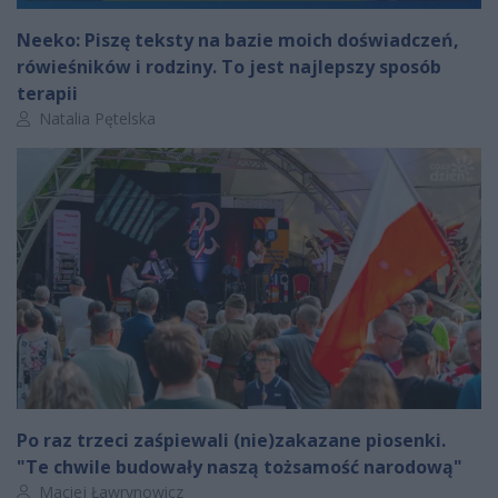
Neeko: Piszę teksty na bazie moich doświadczeń,
rówieśników i rodziny. To jest najlepszy sposób
terapii
Autor artykułu:
Natalia Pętelska
Po raz trzeci zaśpiewali (nie)zakazane piosenki.
"Te chwile budowały naszą tożsamość narodową"
Autor artykułu:
Maciej Ławrynowicz