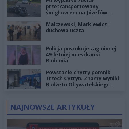
Po wypadku został
przetransportowany
śmigłowcem na Józefów.
Historia mrozi krew w żyłach
Malczewski, Markiewicz i
duchowa uczta
Policja poszukuje zaginionej
49-letniej mieszkanki
Radomia
Powstanie chytry pomnik
Trzech Cytryn. Znamy wyniki
Budżetu Obywatelskiego
2027
NAJNOWSZE ARTYKUŁY