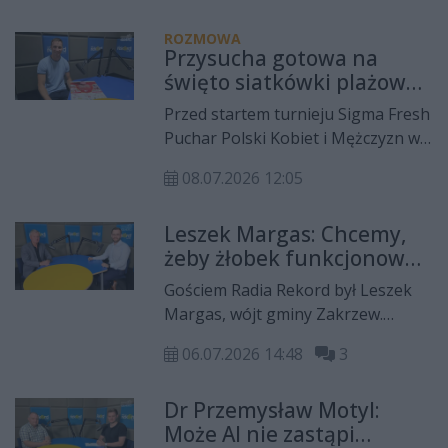
radomskiej muszli koncertowej.
ROZMOWA
Wystąpią zespoły Pod Strzechą
Przysucha gotowa na
oraz Nicponie. Dodatkowo
święto siatkówki plażowej.
przewidziane są również inne
Piotr Skiba zapowiada 11.
Przed startem turnieju Sigma Fresh
atrakcje.
edycję turnieju
Puchar Polski Kobiet i Mężczyzn w
Siatkówce Plażowej Przysucha 2026
08.07.2026 12:05
gościem Radia Rekord był
organizator wydarzenia, Piotr
Leszek Margas: Chcemy,
Skiba. W rozmowie opowiedział o
żeby żłobek funkcjonował
przygotowaniach do jednej z
najlepiej jak można
największych imprez siatkówki
Gościem Radia Rekord był Leszek
plażowej w Polsce, która odbędzie
Margas, wójt gminy Zakrzew.
się w dniach 10-12 lipca na plaży w
Krzysztof Domagała rozmawiał z
Toporni.
06.07.2026 14:48
3
nim m.in. o kończących się
inwestycjach
Dr Przemysław Motyl:
termomodernizacyjnych,
Może AI nie zastąpi
uruchomieniu nowego żłobka i