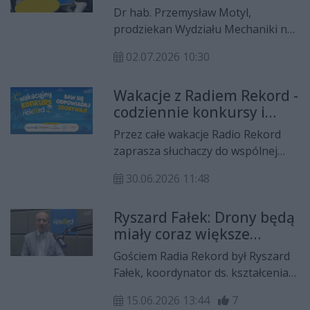
człowieka, ale człowiek
budowie przedszkola w Janiszewie,
Dr hab. Przemysław Motyl,
korzystający z niej zastąpi
inwestycjach drogowych oraz
prodziekan Wydziału Mechaniki na
kilku innych
planowanym nowym przebiegu
Uniwersytecie Radomskim im.
drogi wojewódzkiej nr 740.
02.07.2026 10:30
Kazimierza Pułaskiego był gościem
Rozmowy Dnia Radia Rekord.
Wakacje z Radiem Rekord -
codziennie konkursy i
wyjątkowe nagrody!
Przez całe wakacje Radio Rekord
zaprasza słuchaczy do wspólnej
zabawy. Od poniedziałku do piątku
30.06.2026 11:48
czekać będą konkursy, mnóstwo
emocji i atrakcyjne nagrody.
Ryszard Fałek: Drony będą
miały coraz większe
znaczenie
Gościem Radia Rekord był Ryszard
Fałek, koordynator ds. kształcenia
zawodowego w Fundacji
15.06.2026 13:44
7
Krzyżanowski Partners. W