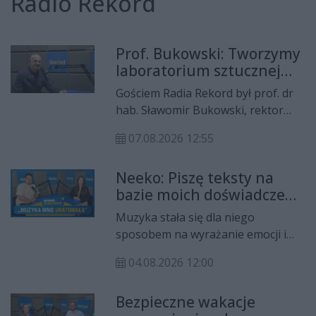
Radio Rekord
Prof. Bukowski: Tworzymy
laboratorium sztucznej
inteligencji
Gościem Radia Rekord był prof. dr
hab. Sławomir Bukowski, rektor
Uniwersytetu Radomskiego.
07.08.2026 12:55
Krzysztof Domagała rozmawiał z
nim m.in. o ponad 10 mln zł
Neeko: Piszę teksty na
dofinansowania na budowę farmy
bazie moich doświadczeń,
fotowoltaicznej i modernizację
rówieśników i rodziny. To
laboratoriów, wynikach
Muzyka stała się dla niego
jest najlepszy sposób
tegorocznej rekrutacji, nowych
sposobem na wyrażanie emocji i
terapii
kierunkach studiów oraz
formą terapii. Nikodem ,,Neeko’’
inwestycjach w rozwój zaplecza
04.08.2026 12:00
Frączek opowiedział o swojej
dydaktycznego i laboratorium
twórczości, inspiracjach oraz
sztucznej inteligencji.
Bezpieczne wakacje
albumie ,,5 lat’’ w programie Rekord