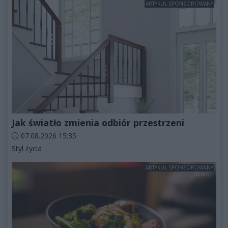
ARTYKUŁ SPONSOROWANY
Jak światło zmienia odbiór przestrzeni
Data dodania artykułu:
07.08.2026 15:35
Kategorie artykułu:
Styl życia
ARTYKUŁ SPONSOROWANY