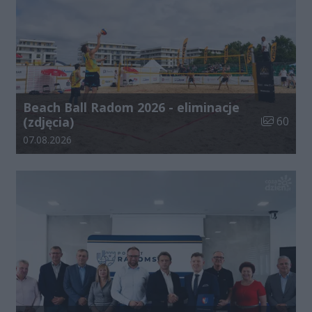
Beach Ball Radom 2026 - eliminacje
Liczba zdj
(zdjęcia)
60
Data dodania galerii:
07.08.2026