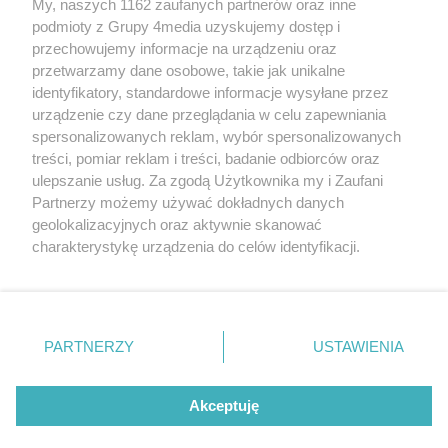
My, naszych 1162 zaufanych partnerów oraz inne
podmioty z Grupy 4media uzyskujemy dostęp i
przechowujemy informacje na urządzeniu oraz
przetwarzamy dane osobowe, takie jak unikalne
identyfikatory, standardowe informacje wysyłane przez
urządzenie czy dane przeglądania w celu zapewniania
spersonalizowanych reklam, wybór spersonalizowanych
Redakcja
Reklama
Prywatność
Praca Łódź
treści, pomiar reklam i treści, badanie odbiorców oraz
the:protocol
ulepszanie usług. Za zgodą Użytkownika my i Zaufani
Partnerzy możemy używać dokładnych danych
geolokalizacyjnych oraz aktywnie skanować
charakterystykę urządzenia do celów identyfikacji.
Ponieważ cenimy Twoją prywatność, prosimy o zgodę na
Szukaj
korzystanie z tych technologii poprzez kliknięcie
„Akceptuję”. Zgoda jest dobrowolna i zawsze możesz ją
zmienić/wycofać klikając przycisk ustawień prywatności
Facebook.com
Youtube.com
PARTNERZY
USTAWIENIA
znajdujący się w lewym dolnym rogu strony
. Niektóre
rodzaje przetwarzania danych nie wymagają zgody
użytkownika, ale masz prawo sprzeciwić się takiemu
Akceptuję
przetwarzaniu. Preferencje będą miały zastosowania tylko
na tej witrynie.
CMS portalu
przygotowany przez