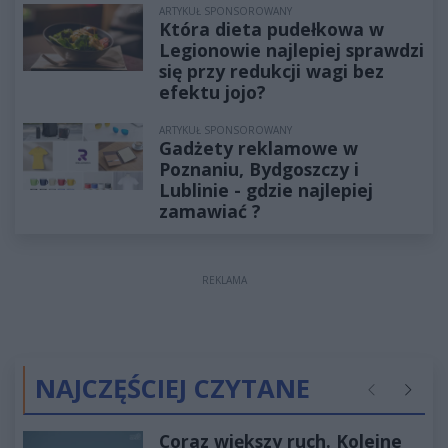
ARTYKUŁ SPONSOROWANY
Która dieta pudełkowa w
Legionowie najlepiej sprawdzi
się przy redukcji wagi bez
efektu jojo?
ARTYKUŁ SPONSOROWANY
Gadżety reklamowe w
Poznaniu, Bydgoszczy i
Lublinie - gdzie najlepiej
zamawiać ?
REKLAMA
NAJCZĘŚCIEJ CZYTANE
Poprzednie
Następ
Coraz większy ruch. Kolejne