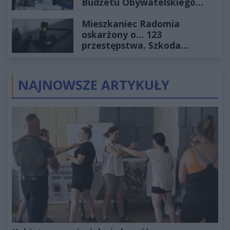
Budżetu Obywatelskiego
2027
Mieszkaniec Radomia
oskarżony o... 123
przestępstwa. Szkoda
wyceniona na ponad milion
złotych
NAJNOWSZE ARTYKUŁY