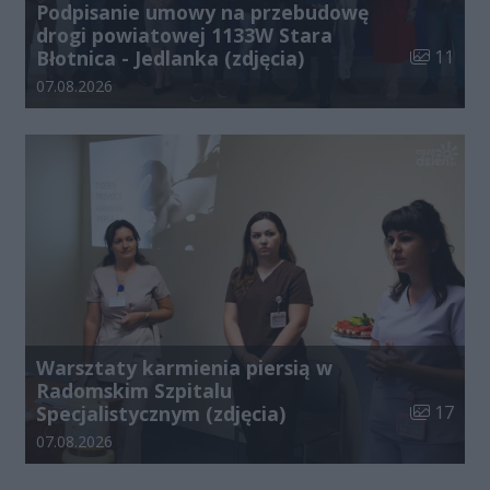
Podpisanie umowy na przebudowę
drogi powiatowej 1133W Stara
Liczba zdj
Błotnica - Jedlanka (zdjęcia)
11
Data dodania galerii:
07.08.2026
Warsztaty karmienia piersią w
Radomskim Szpitalu
Liczba zdj
Specjalistycznym (zdjęcia)
17
Data dodania galerii:
07.08.2026