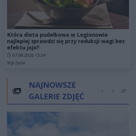
Która dieta pudełkowa w Legionowie
najlepiej sprawdzi się przy redukcji wagi bez
efektu jojo?
Data dodania artykułu:
07.08.2026 15:34
Kategorie artykułu:
Styl życia
NAJNOWSZE
GALERIE ZDJĘĆ
Poprzednie
Następne
Kliknij