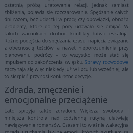
ostatnią próbą uratowania relacji. Jednak zamiast
zbliżenia, pojawia się rozczarowanie. Spędzanie całych
dni razem, bez ucieczki w pracę czy obowiązki, obnaża
problemy, które do tej pory udawało się omijać. W
takich warunkach drobne konflikty łatwo eskalują.
Różne podejścia do spędzania czasu, napięcia związane
z obecnością teściów, a nawet nieporozumienia przy
planowaniu podróży – to wszystko może stać się
impulsem do zakończenia związku.
Sprawy rozwodowe
zaczynają się więc niekiedy już w lipcu lub wcześniej, ale
to sierpień przynosi konkretne decyzje.
Zdrada, zmęczenie i
emocjonalne przeciążenie
Lato sprzyja także zdradom. Większa swoboda i
mniejsza kontrola nad codzienną rutyną ułatwiają
nawiązywanie romansów. Czasami to właśnie wakacyjna
zdrada uruchamia lawinę emocji, których skutkiem są