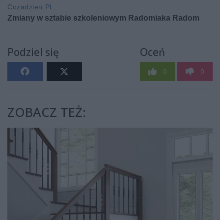
Podziel się
Oceń
0
0
ZOBACZ TEŻ: