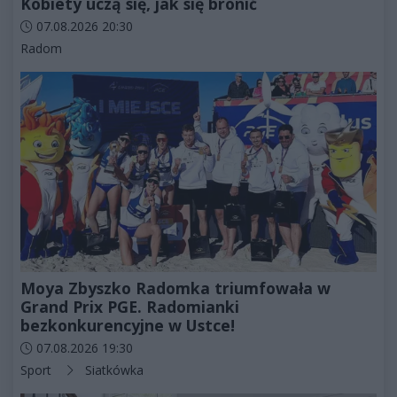
Kobiety uczą się, jak się bronić
Data dodania artykułu:
07.08.2026 20:30
Kategorie artykułu:
Radom
Moya Zbyszko Radomka triumfowała w
Grand Prix PGE. Radomianki
bezkonkurencyjne w Ustce!
Data dodania artykułu:
07.08.2026 19:30
Kategorie artykułu:
Sport
Siatkówka