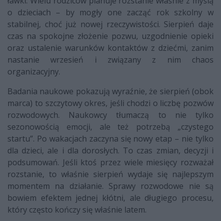
ławki. Wielu rodziców planuje rozstanie właśnie z myślą
o dzieciach – by mogły one zacząć rok szkolny w
stabilnej, choć już nowej rzeczywistości. Sierpień daje
czas na spokojne złożenie pozwu, uzgodnienie opieki
oraz ustalenie warunków kontaktów z dziećmi, zanim
nastanie wrzesień i związany z nim chaos
organizacyjny.
Badania naukowe pokazują wyraźnie, że sierpień (obok
marca) to szczytowy okres, jeśli chodzi o liczbę pozwów
rozwodowych. Naukowcy tłumaczą to nie tylko
sezonowością emocji, ale też potrzebą „czystego
startu”. Po wakacjach zaczyna się nowy etap – nie tylko
dla dzieci, ale i dla dorosłych. To czas zmian, decyzji i
podsumowań. Jeśli ktoś przez wiele miesięcy rozważał
rozstanie, to właśnie sierpień wydaje się najlepszym
momentem na działanie. Sprawy rozwodowe nie są
bowiem efektem jednej kłótni, ale długiego procesu,
który często kończy się właśnie latem.