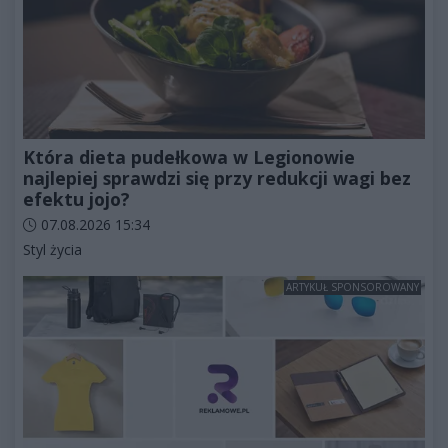
Która dieta pudełkowa w Legionowie
najlepiej sprawdzi się przy redukcji wagi bez
efektu jojo?
Data dodania artykułu:
07.08.2026 15:34
Kategorie artykułu:
Styl życia
ARTYKUŁ SPONSOROWANY