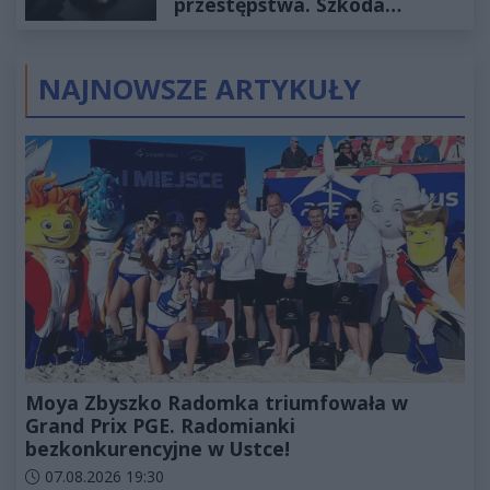
przestępstwa. Szkoda
wyceniona na ponad milion
złotych
NAJNOWSZE ARTYKUŁY
Moya Zbyszko Radomka triumfowała w
Grand Prix PGE. Radomianki
bezkonkurencyjne w Ustce!
Data dodania artykułu:
07.08.2026 19:30