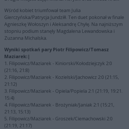
Wśród kobiet triumfował team Julia
Gierczyńska/Patrycja Jundziłł. Ten duet pokonał w finale
Agnieszkę Wołoszyn i Aleksandrę Chyłę. Na najniższym
stopniu podium stanęły Magdalena Lewandowska i
Zuzanna Michalska.
Wyniki spotkań pary Piotr Filipowicz/Tomasz
Maziarek:|
1. Filipowicz/Maziarek - Kiniorski/Kołodziejczyk 2:0
(21:16, 21:8)
2. Filipowicz/Maziarek - Kozielski/Jachowicz 2:0 (21:15,
21:12)
3. Filipowicz/Maziarek - Opiela/Popiela 2:1 (21:19, 19:21.
15:4)
4. Filipowicz/Maziarek - Brożyniak/Janiak 2:1 (15:21,
21:13, 15:13)
5. Filipowicz/Maziarek - Groszek/Ciemachowski 2:0
(21:19, 21:17)