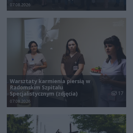
Data dodania galerii:
07.08.2026
Warsztaty karmienia piersią w
Radomskim Szpitalu
Liczba zdj
Specjalistycznym (zdjęcia)
17
Data dodania galerii:
07.08.2026