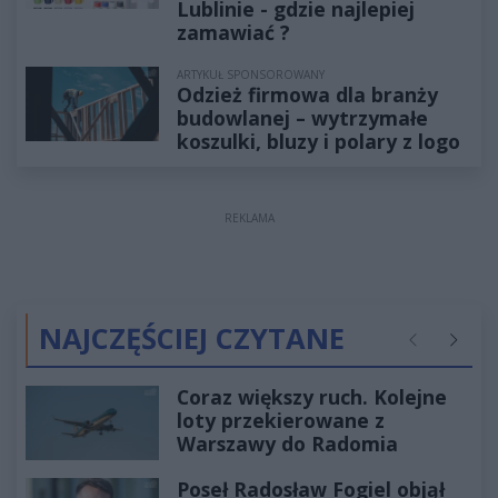
Lublinie - gdzie najlepiej
zamawiać ?
ARTYKUŁ SPONSOROWANY
Odzież firmowa dla branży
budowlanej – wytrzymałe
koszulki, bluzy i polary z logo
REKLAMA
NAJCZĘŚCIEJ CZYTANE
Poprzednie
Następ
Coraz większy ruch. Kolejne
loty przekierowane z
Warszawy do Radomia
Poseł Radosław Fogiel objął