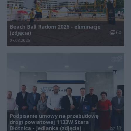
Beach Ball Radom 2026 - eliminacje
Liczba zdj
(zdjęcia)
60
Data dodania galerii:
07.08.2026
Podpisanie umowy na przebudowę
drogi powiatowej 1133W Stara
Liczba zdj
Błotnica - Jedlanka (zdjęcia)
11