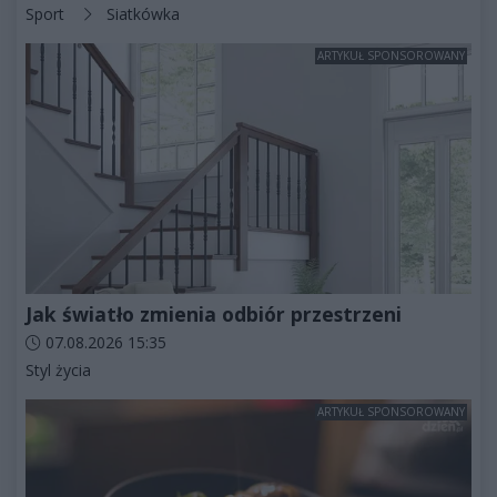
Kategorie artykułu:
Sport
Siatkówka
ARTYKUŁ SPONSOROWANY
Jak światło zmienia odbiór przestrzeni
Data dodania artykułu:
07.08.2026 15:35
Kategorie artykułu:
Styl życia
ARTYKUŁ SPONSOROWANY