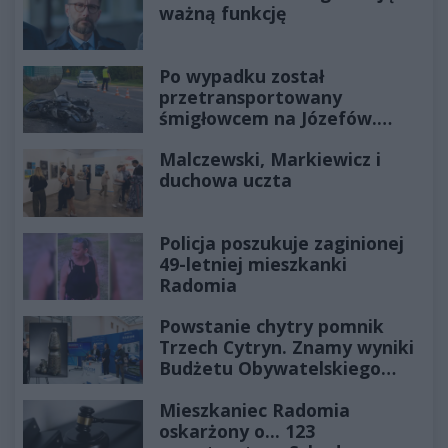
ważną funkcję
Po wypadku został
przetransportowany
śmigłowcem na Józefów.
Historia mrozi krew w żyłach
Malczewski, Markiewicz i
duchowa uczta
Policja poszukuje zaginionej
49-letniej mieszkanki
Radomia
Powstanie chytry pomnik
Trzech Cytryn. Znamy wyniki
Budżetu Obywatelskiego
2027
Mieszkaniec Radomia
oskarżony o... 123