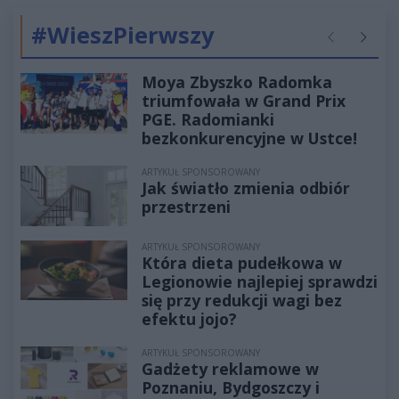
#WieszPierwszy
Poprzednie
Następ
Moya Zbyszko Radomka
triumfowała w Grand Prix
PGE. Radomianki
bezkonkurencyjne w Ustce!
ARTYKUŁ SPONSOROWANY
Jak światło zmienia odbiór
przestrzeni
ARTYKUŁ SPONSOROWANY
Która dieta pudełkowa w
Legionowie najlepiej sprawdzi
się przy redukcji wagi bez
efektu jojo?
ARTYKUŁ SPONSOROWANY
Gadżety reklamowe w
Poznaniu, Bydgoszczy i