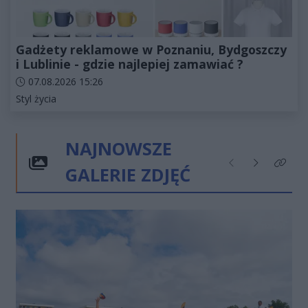
Gadżety reklamowe w Poznaniu, Bydgoszczy
i Lublinie - gdzie najlepiej zamawiać ?
Data dodania artykułu:
07.08.2026 15:26
Kategorie artykułu:
Styl życia
NAJNOWSZE
GALERIE ZDJĘĆ
Poprzednie
Następne
Kliknij