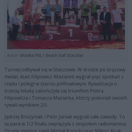
Autor:
Monika Pliś / Beach Ball Staszów
Turniej odbywał się w Staszowie. W drodze po brązowy
medal, duet Filipowicz-Maziarek wygrał pięć spotkań z
rzędu i poległ w starciu półfinałowym. Rywalizacja o
trzecią lokatę zakończyła się triumfem Piotra
Filipowicza i Tomasza Maziarka, którzy pokonali swoich
rywali wynikiem 2:0.
Jędrzej Brożyniak i Piotr Janiak wygrali całe zawody. To
ta para w 1/2 finału zwyciężyła z zespołem radomianina.
Drugie miejsce zajęli Michał Korycki oraz Miłosz Kruk.