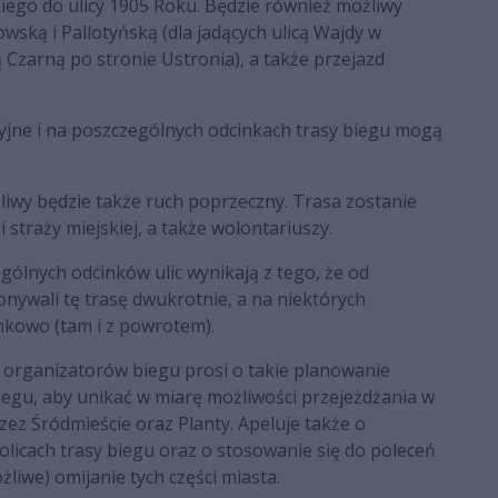
iego do ulicy 1905 Roku. Będzie również możliwy
ską i Pallotyńską (dla jadących ulicą Wajdy w
cą Czarną po stronie Ustronia), a także przejazd
yjne i na poszczególnych odcinkach trasy biegu mogą
wy będzie także ruch poprzeczny. Trasa zostanie
 straży miejskiej, a także wolontariuszy.
ólnych odcinków ulic wynikają z tego, że od
nywali tę trasę dwukrotnie, a na niektórych
nkowo (tam i z powrotem).
u organizatorów biegu prosi o takie planowanie
iegu, aby unikać w miarę możliwości przejeżdżania w
ez Śródmieście oraz Planty. Apeluje także o
licach trasy biegu oraz o stosowanie się do poleceń
żliwe) omijanie tych części miasta.