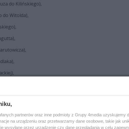
uza do Kilińskiego),
o do Witolda),
skiego),
gutta),
arutowicza),
dlaka),
ckiej),
Sedlaka do Młodzianowskiej),
a od Mariackiej do 1905 Roku),
niku,
 wiaduktu nad torami kolejowymi),
fanych partnerów oraz inne podmioty z Grupy 4media uzyskujemy d
ami kolejowymi do Jana Pawła II),
cje na urządzeniu oraz przetwarzamy dane osobowe, takie jak unika
je wysyłane przez urządzenie czy dane przeglądania w celu zapewn