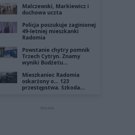
Historia mrozi krew w
Malczewski, Markiewicz i
żyłach
duchowa uczta
Policja poszukuje zaginionej
49-letniej mieszkanki
Radomia
Powstanie chytry pomnik
Trzech Cytryn. Znamy
wyniki Budżetu
Obywatelskiego 2027
Mieszkaniec Radomia
oskarżony o... 123
przestępstwa. Szkoda
wyceniona na ponad milion
złotych
REKLAMA