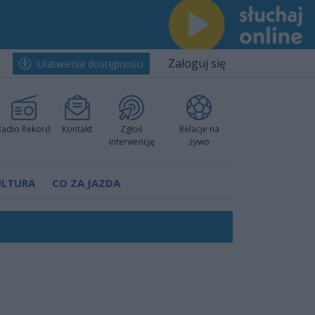
Zaloguj się
Ułatwienia dostępności
Radio Rekord
Kontakt
Zgłoś
Relacje na
interwencję
żywo
ULTURA
CO ZA JAZDA
nkurencyjne w Ustce!
ano umowę
Polski
 decyzję prokuratury
ów pokazali klasę