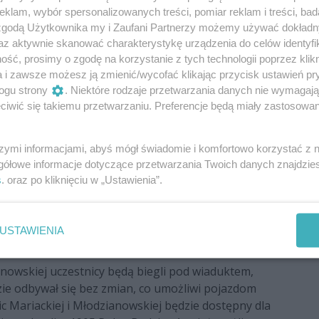
edlaka do Kościuszki),
klam, wybór spersonalizowanych treści, pomiar reklam i treści, bad
 zgodą Użytkownika my i Zaufani Partnerzy możemy używać dokład
i Plant do Narutowicza),
az aktywnie skanować charakterystykę urządzenia do celów identyfi
ść, prosimy o zgodę na korzystanie z tych technologii poprzez klikn
enkiewicza),
a i zawsze możesz ją zmienić/wycofać klikając przycisk ustawień pr
 Mickiewicza),
ogu strony
. Niektóre rodzaje przetwarzania danych nie wymagaj
iwić się takiemu przetwarzaniu. Preferencje będą miały zastosowania
d Mickiewicza do alei Chrapka),
hodnika przy Sienkiewicza do Żeromskiego),
szymi informacjami, abyś mógł świadomie i komfortowo korzystać z
gółowe informacje dotyczące przetwarzania Twoich danych znajdzi
 25 Czerwca),
s
. oraz po kliknięciu w „Ustawienia”.
elles-Krauza),
topada).
USTAWIENIA
anowskiej uczestnicy będą biegli pod wiaduktem,
zie odbywał się bez zmian, co umożliwi pojazdom
lic Mariackiej i Młodzianowskiej będzie dostępny dla