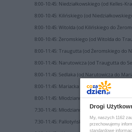
8:00-10:45: Niedziałkowskiego (od Kelles-Kra
8:00-10:45: Kilińskiego (od Niedziałkowskieg
8:00-10:45: Witolda (od Kilińskiego do Żerom
8:00-10:45: Żeromskiego (od Witolda do Trau
8:00-11:45: Traugutta (od Żeromskiego do N
8:00-11:45: Narutowicza (od Traugutta do Se
8:00-11:45: Sedlaka (od Narutowicza do Maria
8:00-11:45: Mariacka (strona wschodnia od 
8:00-11:45: Młodzianowska (strona wschodni
Drogi Użytkow
7:30-11:45: Młodzianowska (od 1905 Roku do
My, naszych 1162 zau
7:30-11:45: Pallotyńska (od wiaduktu nad tor
przechowujemy informa
standardowe informac