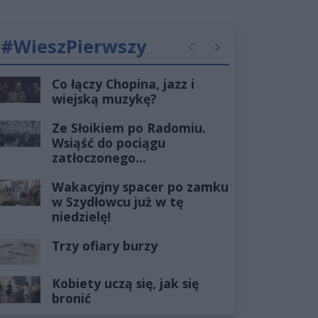
#WieszPierwszy
Poprzednie
Następne
Co łączy Chopina, jazz i
wiejską muzykę?
Ze Słoikiem po Radomiu.
Wsiąść do pociągu
zatłoczonego...
Wakacyjny spacer po zamku
w Szydłowcu już w tę
niedzielę!
Trzy ofiary burzy
Kobiety uczą się, jak się
bronić