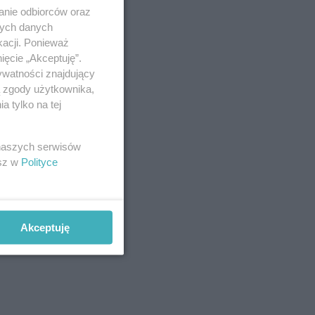
anie odbiorców oraz
nych danych
kacji. Ponieważ
ięcie „Akceptuję”.
ywatności znajdujący
ą zgody użytkownika,
 tylko na tej
 naszych serwisów
esz w
Polityce
Akceptuję