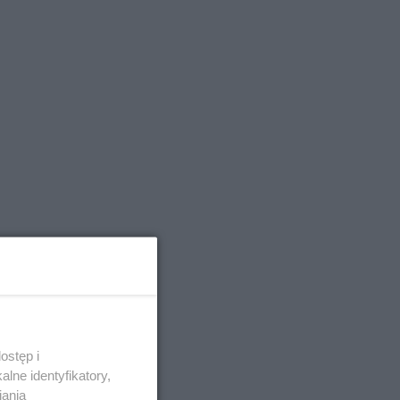
ostęp i
lne identyfikatory,
iania