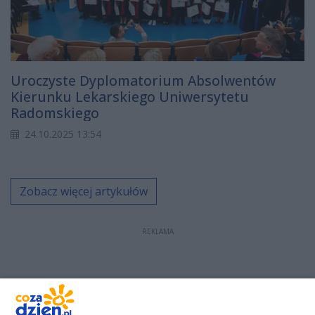
Uroczyste Dyplomatorium Absolwentów
Kierunku Lekarskiego Uniwersytetu
Radomskiego
24.10.2025 13:54
Zobacz więcej artykułów
REKLAMA