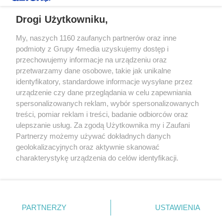
REKLAMA
Drogi Użytkowniku,
My, naszych 1160 zaufanych partnerów oraz inne
podmioty z Grupy 4media uzyskujemy dostęp i
przechowujemy informacje na urządzeniu oraz
przetwarzamy dane osobowe, takie jak unikalne
identyfikatory, standardowe informacje wysyłane przez
urządzenie czy dane przeglądania w celu zapewniania
spersonalizowanych reklam, wybór spersonalizowanych
Redakcja
Reklama
Prywatność
Praca Łódź
treści, pomiar reklam i treści, badanie odbiorców oraz
the:protocol
ulepszanie usług. Za zgodą Użytkownika my i Zaufani
Partnerzy możemy używać dokładnych danych
geolokalizacyjnych oraz aktywnie skanować
charakterystykę urządzenia do celów identyfikacji.
Ponieważ cenimy Twoją prywatność, prosimy o zgodę na
Szukaj
korzystanie z tych technologii poprzez kliknięcie
„Akceptuję”. Zgoda jest dobrowolna i zawsze możesz ją
zmienić/wycofać klikając przycisk ustawień prywatności
Facebook.com
Youtube.com
PARTNERZY
USTAWIENIA
znajdujący się w lewym dolnym rogu strony
. Niektóre