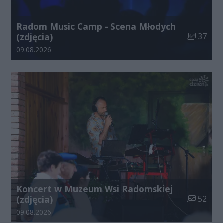
Radom Music Camp - Scena Młodych
Liczba zdj
(zdjęcia)
37
Data dodania galerii:
09.08.2026
Koncert w Muzeum Wsi Radomskiej
Liczba zdj
(zdjęcia)
52
Data dodania galerii:
09.08.2026