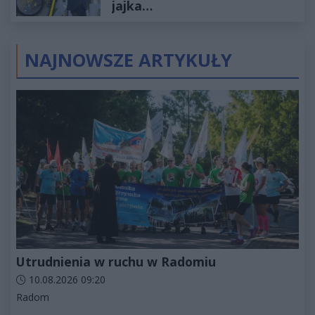
jajka…
NAJNOWSZE ARTYKUŁY
Utrudnienia w ruchu w Radomiu
Data dodania artykułu:
10.08.2026 09:20
Kategorie artykułu:
Radom