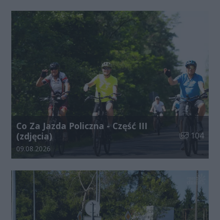
Co Za Jazda Policzna - Część III
Liczba zdjęć
(zdjęcia)
104
Data dodania galerii:
09.08.2026