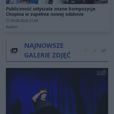
Publiczność usłyszała znane kompozycje
Chopina w zupełnie nowej odsłonie
Data dodania artykułu:
09.08.2026 21:00
Kategorie artykułu:
Radom
NAJNOWSZE
GALERIE ZDJĘĆ
Poprzednie
Następne
Kliknij