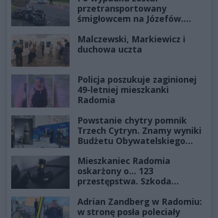
przetransportowany
śmigłowcem na Józefów.
Historia mrozi krew w żyłach
Malczewski, Markiewicz i
duchowa uczta
Policja poszukuje zaginionej
49-letniej mieszkanki
Radomia
Powstanie chytry pomnik
Trzech Cytryn. Znamy wyniki
Budżetu Obywatelskiego
2027
Mieszkaniec Radomia
oskarżony o... 123
przestępstwa. Szkoda
wyceniona na ponad milion
Adrian Zandberg w Radomiu:
złotych
w stronę posła poleciały