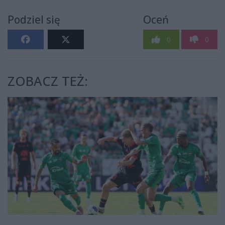
Podziel się
Oceń
0
0
ZOBACZ TEŻ: