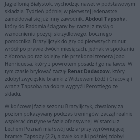
Jagiellonią Białystok, wychodząc nawet w podstawowym
składzie. Tydzień później w pierwszej jedenastce
zameldował się już inny zawodnik,
Abdoul Tapsoba
,
który do Radomia ściągany był raczej z myślą o
wzmocnieniu pozycji skrzydłowego, bocznego
pomocnika. Brazylijczyk do gry od pierwszych minut
wrócił po prawie dwóch miesiącach, jednak w spotkaniu
z Koroną po raz kolejny nie przekonał trenera Joao
Henriquesa, który z powrotem posadził go na ławce. W
tym czasie brylować zaczął
Renat Dadaszow
, który
zdobył zwycięskie bramki z Widzewem Łódź i Cracovią i
wraz z Tapsobą na dobre wygryźli Perottiego ze
składu.
W końcowej fazie sezonu Brazylijczyk, chwalony za
poziom pokazywany podczas treningów, zaczął realnie
wspierać drużynę w fazie ofensywnej. W starciu z
Lechem Poznań miał swój udział przy wyrównującej
bramce Tapsoby (2:2), a dwie kolejki później zdobył