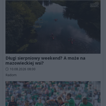
Długi sierpniowy weekend? A może na
mazowieckiej wsi?
Data dodania artykułu:
10.08.2026 08:00
Kategorie artykułu:
Radom