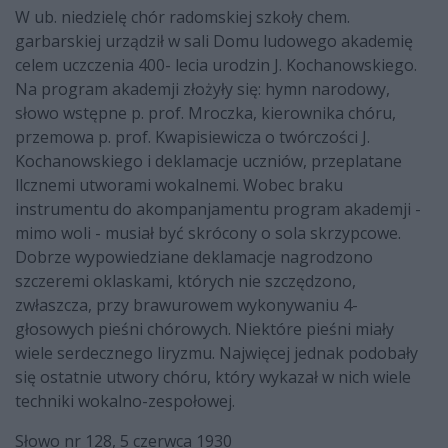
W ub. niedzielę chór radomskiej szkoły chem.
garbarskiej urządził w sali Domu ludowego akademię
celem uczczenia 400- lecia urodzin J. Kochanowskiego.
Na program akademji złożyły się: hymn narodowy,
słowo wstępne p. prof. Mroczka, kierownika chóru,
przemowa p. prof. Kwapisiewicza o twórczości J.
Kochanowskiego i deklamacje uczniów, przeplatane
llcznemi utworami wokalnemi. Wobec braku
instrumentu do akompanjamentu program akademji -
mimo woli - musiał być skrócony o sola skrzypcowe.
Dobrze wypowiedziane deklamacje nagrodzono
szczeremi oklaskami, których nie szczędzono,
zwłaszcza, przy brawurowem wykonywaniu 4-
głosowych pieśni chórowych. Niektóre pieśni miały
wiele serdecznego liryzmu. Najwięcej jednak podobały
się ostatnie utwory chóru, który wykazał w nich wiele
techniki wokalno-zespołowej.
Słowo nr 128, 5 czerwca 1930