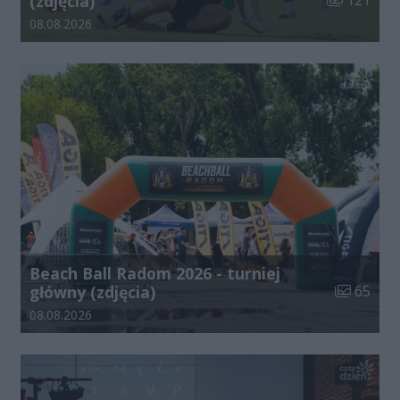
(zdjęcia)
121
Data dodania galerii:
08.08.2026
Beach Ball Radom 2026 - turniej
Liczba zdj
główny (zdjęcia)
65
Data dodania galerii:
08.08.2026