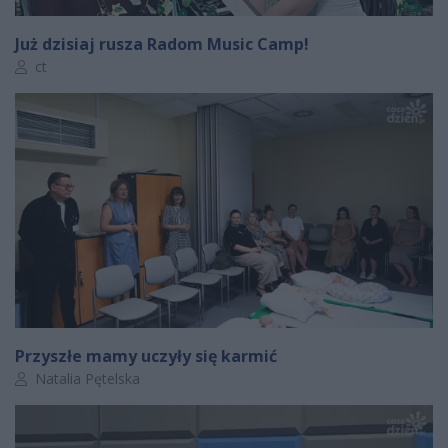
Już dzisiaj rusza Radom Music Camp!
Autor artykułu:
ct
Przyszłe mamy uczyły się karmić
Autor artykułu:
Natalia Pętelska