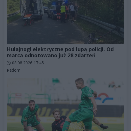
Hulajnogi elektryczne pod lupą policji. Od
marca odnotowano już 28 zdarzeń
Data dodania artykułu:
08.08.2026 17:45
Kategorie artykułu:
Radom