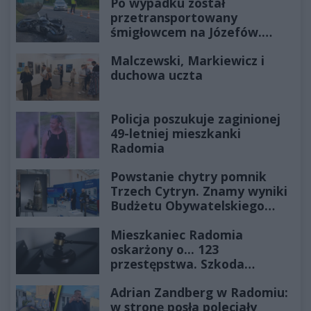
Po wypadku został
przetransportowany
śmigłowcem na Józefów.
Historia mrozi krew w żyłach
Malczewski, Markiewicz i
duchowa uczta
Policja poszukuje zaginionej
49-letniej mieszkanki
Radomia
Powstanie chytry pomnik
Trzech Cytryn. Znamy wyniki
Budżetu Obywatelskiego
2027
Mieszkaniec Radomia
oskarżony o... 123
przestępstwa. Szkoda
wyceniona na ponad milion
Adrian Zandberg w Radomiu:
złotych
w stronę posła poleciały