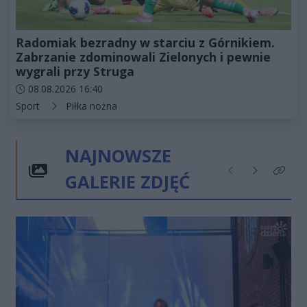
Radomiak bezradny w starciu z Górnikiem.
Zabrzanie zdominowali Zielonych i pewnie
wygrali przy Struga
Data dodania artykułu:
08.08.2026 16:40
Kategorie artykułu:
Sport
Piłka nożna
NAJNOWSZE
GALERIE ZDJĘĆ
Poprzednie
Następne
Kliknij