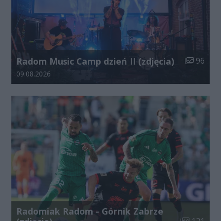
Liczba zdj
Radom Music Camp dzień II (zdjęcia)
96
Data dodania galerii:
09.08.2026
Radomiak Radom - Górnik Zabrze
Liczba zdjęć