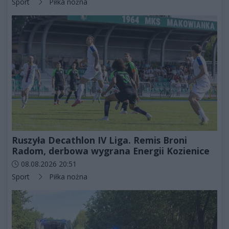
Kategorie artykułu:
Sport
Piłka nożna
Ruszyła Decathlon IV Liga. Remis Broni
Radom, derbowa wygrana Energii Kozienice
Data dodania artykułu:
08.08.2026 20:51
Kategorie artykułu:
Sport
Piłka nożna