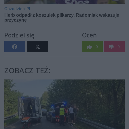
Podziel się
Oceń
0
0
ZOBACZ TEŻ: