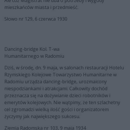
Ale cóż Magistrat nie dba o potrzeby i wygody
mieszkańców miasta i przedmieść.
Słowo nr 129, 6 czerwca 1930
Dancing-bridge Kol. T-wa
Humanitarnego w Radomiu
Dziś, w środę, dn. 9 maja, w salonach restauracji Hotelu
Rzymskiego Kolejowe Towarzystwo Humanitarne w
Radomiu urządza dancing-bridge, urozmaicony
niespodziankami i atrakcjami. Całkowity dochód
przeznacza się na dożywianie dzieci robotników i
emerytów kolejowych. Nie wątpimy, że ten szlachetny
cel zgromadzi wielką ilość gości i organizatorem
życzymy jak największego sukcesu.
Ziemia Radomska nr 103, 9 maja 1934