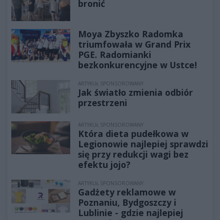
bronić
Moya Zbyszko Radomka
triumfowała w Grand Prix
PGE. Radomianki
bezkonkurencyjne w Ustce!
ARTYKUŁ SPONSOROWANY
Jak światło zmienia odbiór
przestrzeni
ARTYKUŁ SPONSOROWANY
Która dieta pudełkowa w
Legionowie najlepiej sprawdzi
się przy redukcji wagi bez
efektu jojo?
ARTYKUŁ SPONSOROWANY
Gadżety reklamowe w
Poznaniu, Bydgoszczy i
Lublinie - gdzie najlepiej