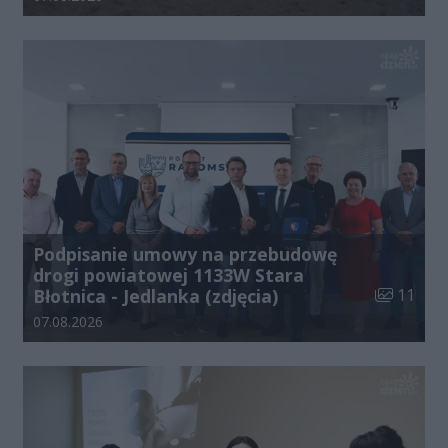
Podpisanie umowy na przebudowę
drogi powiatowej 1133W Stara
Liczba zdj
Błotnica - Jedlanka (zdjęcia)
11
Data dodania galerii:
07.08.2026