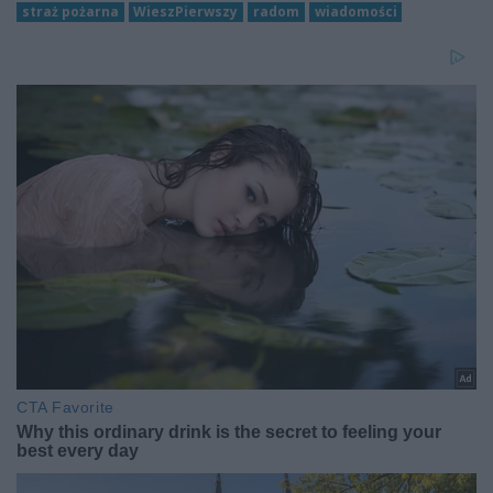
straż pożarna
WieszPierwszy
radom
wiadomości