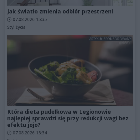
Jak światło zmienia odbiór przestrzeni
Data dodania artykułu:
07.08.2026 15:35
Kategorie artykułu:
Styl życia
ARTYKUŁ SPONSOROWANY
Która dieta pudełkowa w Legionowie
najlepiej sprawdzi się przy redukcji wagi bez
efektu jojo?
Data dodania artykułu:
07.08.2026 15:34