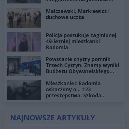
Historia mrozi krew w żyłach
Malczewski, Markiewicz i
duchowa uczta
Policja poszukuje zaginionej
49-letniej mieszkanki
Radomia
Powstanie chytry pomnik
Trzech Cytryn. Znamy wyniki
Budżetu Obywatelskiego
2027
Mieszkaniec Radomia
oskarżony o... 123
przestępstwa. Szkoda
wyceniona na ponad milion
złotych
NAJNOWSZE ARTYKUŁY