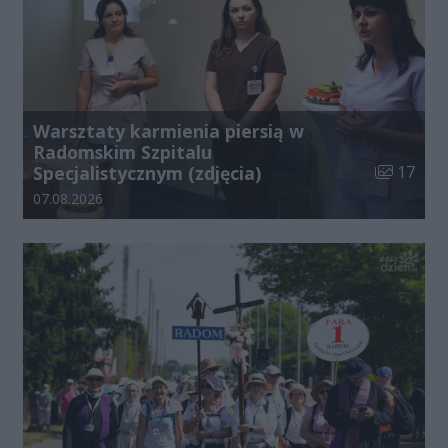
Warsztaty karmienia piersią w
Radomskim Szpitalu
Liczba zdj
Specjalistycznym (zdjęcia)
17
Data dodania galerii:
07.08.2026