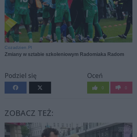
Podziel się
Oceń
0
0
ZOBACZ TEŻ: