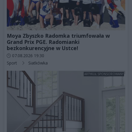
Moya Zbyszko Radomka triumfowała w
Grand Prix PGE. Radomianki
bezkonkurencyjne w Ustce!
Data dodania artykułu:
07.08.2026 19:30
Kategorie artykułu:
Sport
Siatkówka
ARTYKUŁ SPONSOROWANY