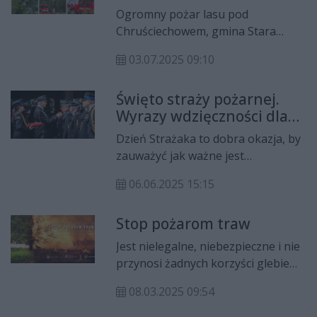
świecie dobrzy ludzie - mówi ze
pod Chruściechowem
Ogromny pożar lasu pod
łzami w oczach wzruszony
Chruściechowem, gmina Stara
właściciel.
Błotnica. Strażacy walczyli z ogniem
03.07.2025 09:10
9,5 h. Na miejscu pracowały także
dwa samoloty gaśnicze.
Święto straży pożarnej.
Wyrazy wdzięczności dla
bohaterów
Dzień Strażaka to dobra okazja, by
zauważyć jak ważne jest
bezpieczeństwo w życiu człowieka.
06.06.2025 15:15
Zebrani przed radomską remizą
goście, strażacy, politycy mieli
Stop pożarom traw
okazję docenić rolę straży pożarnej.
Odznaczenia, przemowy i parada
Jest nielegalne, niebezpieczne i nie
pojazdów strażackich – w ten
przynosi żadnych korzyści glebie
sposób uczczono cześć tych, którzy
czy rolnictwu. Mowa o wypalaniu
gotowi są do poświęceń.
08.03.2025 09:54
traw i nieużytków. Kampania Stop
Pożarom Traw potrwa do końca