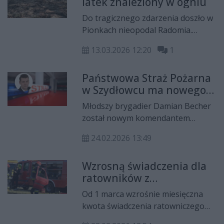
latek znaleziony w ogniu
Do tragicznego zdarzenia doszło w
Pionkach nieopodal Radomia.
Według wstępnych ustaleń 50-letni
13.03.2026 12:20
1
mężczyzna chciał wypalić trawę,
wzniecił ogień i sam doznał ciężkich
Państwowa Straż Pożarna
obrażeń, a następnie zmarł.
w Szydłowcu ma nowego
komendanta
Młodszy brygadier Damian Becher
został nowym komendantem
powiatowym Państwowej Straży
24.02.2026 13:49
Pożarnej w Szydłowcu.
Wzrosną świadczenia dla
ratowników z
ochotniczych straży
Od 1 marca wzrośnie miesięczna
pożarnych
kwota świadczenia ratowniczego
dla emerytowanych druhów z