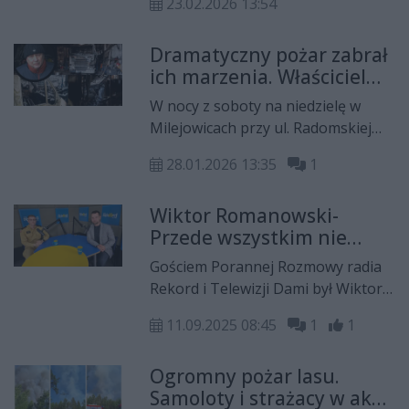
23.02.2026 13:54
ochotniczych straży pożarnych.
Sprawdź, jak można się o nie
Dramatyczny pożar zabrał
ubiegać i komu przysługuje?
ich marzenia. Właściciel
ujawnił szczegóły [TYLKO
W nocy z soboty na niedzielę w
U NAS]
Milejowicach przy ul. Radomskiej
spłonął warsztat, w którym od kilku
28.01.2026 13:35
1
lat swoją działalność prowadziła
firma AL-TRANS. W środku
Wiktor Romanowski-
znajdowało się kilkanaście
Przede wszystkim nie
pojazdów, które również zostały
panikujmy
strawione przez ogień. Właściciel,
Gościem Porannej Rozmowy radia
Leszek Popowicz, jest załamany. Na
Rekord i Telewizji Dami był Wiktor
pomoc ruszyli synowie, którzy
Romanowski oficer prasowy KM
uruchomili internetową zbiórkę. W
11.09.2025 08:45
1
1
PSP w Radomiu. Opowiedział jak
środowy poranek zebrana kwota
zachować się w przypadku
przekroczyła już 60 tys. złotych. - To
Ogromny pożar lasu.
zagrożenia ataku dronem
świadczy o tym, że są jeszcze na
Samoloty i strażacy w akcji