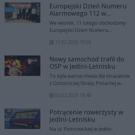
Europejski Dzień Numeru
kwietnia..
Alarmowego 112 w
Radomiu
We wtorek, 11 lutego obchodzimy
Europejski Dzień Numeru
Alarmowego 112. Największe tego
11.02.2025 15:55
typu centrum ratunkowe w naszym
kraju znajduje się w Radomiu.
Nowy samochód trafił do
Podczas uroczystości najlepsi i
OSP w Jedlni-Letnisku
najbardziej zasłużeni operatorzy
otrzymali wyróżnienia.
To była ważna chwila dla strażaków
z Ochotniczej Straży Pożarnej w
Jedlni-Letnisku. W piątek, 31
02.02.2025 18:48
stycznia do jednostki trafił nowy
wóz ratowniczo-gaśniczy.
Potrącenie rowerzysty w
Kosztował blisko dwa miliony
Jedlni-Letnisku
złotych.
Na ul. Piotrowickiej w Jedlni-