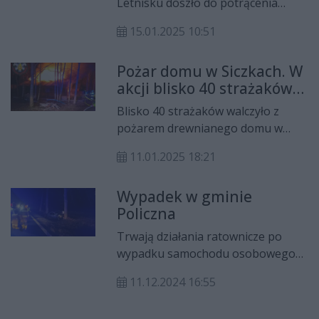
Letnisku doszło do potrącenia
rowerzysty.
15.01.2025 10:51
Pożar domu w Siczkach. W
akcji blisko 40 strażaków,
ogromne straty
Blisko 40 strażaków walczyło z
pożarem drewnianego domu w
Siczkach. Straty są ogromne -
11.01.2025 18:21
według szacunków to nawet milion
złotych.
Wypadek w gminie
Policzna
Trwają działania ratownicze po
wypadku samochodu osobowego
na drodze krajowej nr 79 w
11.12.2024 16:55
miejscowości Wojciechówka. Droga
jest zablokowana.