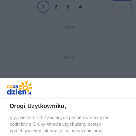
1
2
3
4
...
REKLAMA
REKLAMA
REKLAMA
Drogi Użytkowniku,
My, naszych 1162 zaufanych partnerów oraz inne
podmioty z Grupy 4media uzyskujemy dostęp i
przechowujemy informacje na urządzeniu oraz