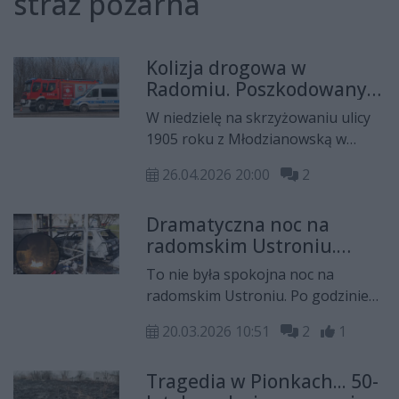
straż pożarna
Kolizja drogowa w
Radomiu. Poszkodowany
mężczyzna trafił do
W niedzielę na skrzyżowaniu ulicy
szpitala
1905 roku z Młodzianowską w
Radomiu doszło zderzenia dwóch
26.04.2026 20:00
2
samochodów osobowych. Kierujący
jednym z pojazdów z podejrzeniem
Dramatyczna noc na
urazu kręgosłupa trafił do szpitala.
radomskim Ustroniu.
Znamy przyczynę pożaru
To nie była spokojna noc na
radomskim Ustroniu. Po godzinie
drugiej w nocy doszło do pożaru
20.03.2026 10:51
2
1
wiaty śmietnikowej przy ulicy
Osiedlowej. Doszczętnie spłonęło
Tragedia w Pionkach... 50-
pięć aut, a kolejne trzy częściowo.