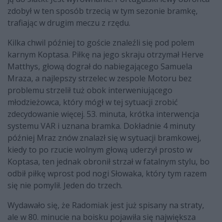
zdobył w ten sposób trzecią w tym sezonie bramkę,
trafiając w drugim meczu z rzędu.
Kilka chwil później to goście znaleźli się pod polem
karnym Koptasa. Piłkę na jego skraju otrzymał Herve
Matthys, głową dograł do nabiegającego Samuela
Mraza, a najlepszy strzelec w zespole Motoru bez
problemu strzelił tuż obok interweniującego
młodzieżowca, który mógł w tej sytuacji zrobić
zdecydowanie więcej. 53. minuta, krótka interwencja
systemu VAR i uznana bramka. Dokładnie 4 minuty
później Mraz znów znalazł się w sytuacji bramkowej,
kiedy to po rzucie wolnym głową uderzył prosto w
Koptasa, ten jednak obronił strzał w fatalnym stylu, bo
odbił piłkę wprost pod nogi Słowaka, który tym razem
się nie pomylił. Jeden do trzech.
Wydawało się, że Radomiak jest już spisany na straty,
ale w 80. minucie na boisku pojawiła się największa