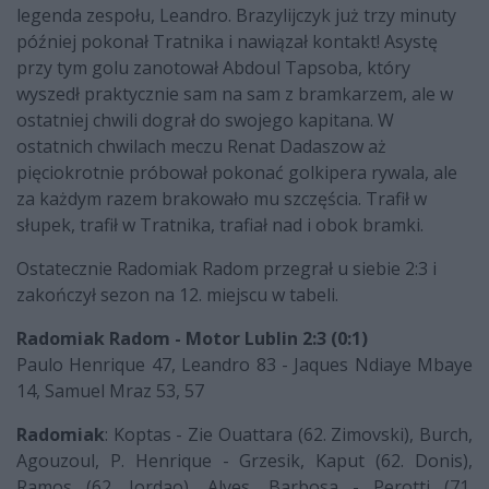
legenda zespołu, Leandro. Brazylijczyk już trzy minuty
później pokonał Tratnika i nawiązał kontakt! Asystę
przy tym golu zanotował Abdoul Tapsoba, który
wyszedł praktycznie sam na sam z bramkarzem, ale w
ostatniej chwili dograł do swojego kapitana. W
ostatnich chwilach meczu Renat Dadaszow aż
pięciokrotnie próbował pokonać golkipera rywala, ale
za każdym razem brakowało mu szczęścia. Trafił w
słupek, trafił w Tratnika, trafiał nad i obok bramki.
Ostatecznie Radomiak Radom przegrał u siebie 2:3 i
zakończył sezon na 12. miejscu w tabeli.
Radomiak Radom - Motor Lublin 2:3 (0:1)
Paulo Henrique 47, Leandro 83 - Jaques Ndiaye Mbaye
14, Samuel Mraz 53, 57
Radomiak
: Koptas - Zie Ouattara (62. Zimovski), Burch,
Agouzoul, P. Henrique - Grzesik, Kaput (62. Donis),
Ramos (62. Jordao), Alves, Barbosa - Perotti (71.