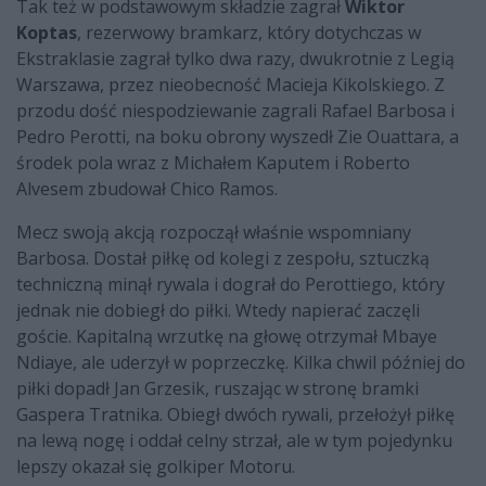
Tak też w podstawowym składzie zagrał
Wiktor
Koptas
, rezerwowy bramkarz, który dotychczas w
Ekstraklasie zagrał tylko dwa razy, dwukrotnie z Legią
Warszawa, przez nieobecność Macieja Kikolskiego. Z
przodu dość niespodziewanie zagrali Rafael Barbosa i
Pedro Perotti, na boku obrony wyszedł Zie Ouattara, a
środek pola wraz z Michałem Kaputem i Roberto
Alvesem zbudował Chico Ramos.
Mecz swoją akcją rozpoczął właśnie wspomniany
Barbosa. Dostał piłkę od kolegi z zespołu, sztuczką
techniczną minął rywala i dograł do Perottiego, który
jednak nie dobiegł do piłki. Wtedy napierać zaczęli
goście. Kapitalną wrzutkę na głowę otrzymał Mbaye
Ndiaye, ale uderzył w poprzeczkę. Kilka chwil później do
piłki dopadł Jan Grzesik, ruszając w stronę bramki
Gaspera Tratnika. Obiegł dwóch rywali, przełożył piłkę
na lewą nogę i oddał celny strzał, ale w tym pojedynku
lepszy okazał się golkiper Motoru.