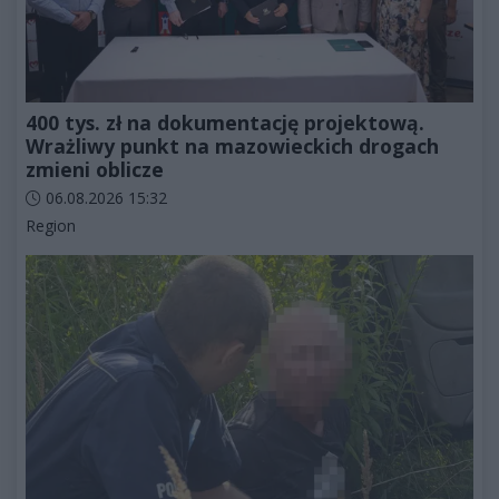
400 tys. zł na dokumentację projektową.
Wrażliwy punkt na mazowieckich drogach
zmieni oblicze
Data dodania artykułu:
06.08.2026 15:32
Kategorie artykułu:
Region