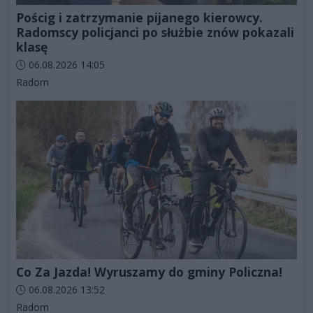
Pościg i zatrzymanie pijanego kierowcy.
Radomscy policjanci po służbie znów pokazali
klasę
Data dodania artykułu:
06.08.2026 14:05
Kategorie artykułu:
Radom
Co Za Jazda! Wyruszamy do gminy Policzna!
Data dodania artykułu:
06.08.2026 13:52
Kategorie artykułu:
Radom