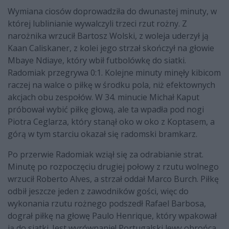
Wymiana ciosów doprowadziła do dwunastej minuty, w
której lublinianie wywalczyli trzeci rzut rożny. Z
narożnika wrzucił Bartosz Wolski, z woleja uderzył ją
Kaan Caliskaner, z kolei jego strzał skończył na głowie
Mbaye Ndiaye, który wbił futbolówkę do siatki.
Radomiak przegrywa 0:1. Kolejne minuty minęły kibicom
raczej na walce o piłkę w środku pola, niż efektownych
akcjach obu zespołów. W 34. minucie Michał Kaput
próbował wybić piłkę głową, ale ta wpadła pod nogi
Piotra Ceglarza, który stanął oko w oko z Koptasem, a
górą w tym starciu okazał się radomski bramkarz.
Po przerwie Radomiak wziął się za odrabianie strat.
Minutę po rozpoczęciu drugiej połowy z rzutu wolnego
wrzucił Roberto Alves, a strzał oddał Marco Burch. Piłkę
odbił jeszcze jeden z zawodników gości, więc do
wykonania rzutu rożnego podszedł Rafael Barbosa,
dograł piłkę na głowę Paulo Henrique, który wpakował
ją do siatki. Jest wyrównanie! Portugalski lewy obrońca