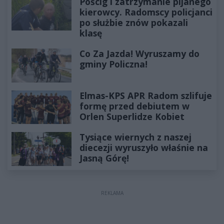
Pościg i zatrzymanie pijanego
kierowcy. Radomscy policjanci
po służbie znów pokazali
klasę
Co Za Jazda! Wyruszamy do
gminy Policzna!
Elmas-KPS APR Radom szlifuje
formę przed debiutem w
Orlen Superlidze Kobiet
Tysiące wiernych z naszej
diecezji wyruszyło właśnie na
Jasną Górę!
REKLAMA