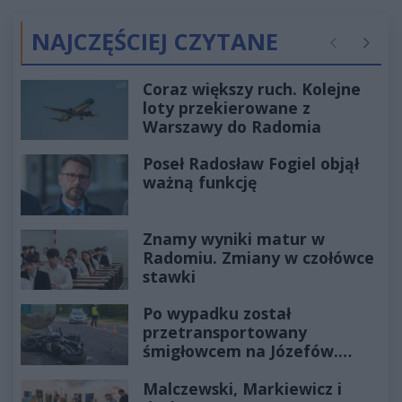
NAJCZĘŚCIEJ CZYTANE
Poprzednie
Następ
Coraz większy ruch. Kolejne
loty przekierowane z
Warszawy do Radomia
Poseł Radosław Fogiel objął
ważną funkcję
Znamy wyniki matur w
Radomiu. Zmiany w czołówce
stawki
Po wypadku został
przetransportowany
śmigłowcem na Józefów.
Historia mrozi krew w żyłach
Malczewski, Markiewicz i