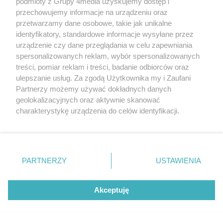
podmioty z Grupy 4media uzyskujemy dostęp i
przechowujemy informacje na urządzeniu oraz
przetwarzamy dane osobowe, takie jak unikalne
identyfikatory, standardowe informacje wysyłane przez
urządzenie czy dane przeglądania w celu zapewniania
spersonalizowanych reklam, wybór spersonalizowanych
treści, pomiar reklam i treści, badanie odbiorców oraz
ulepszanie usług. Za zgodą Użytkownika my i Zaufani
Partnerzy możemy używać dokładnych danych
geolokalizacyjnych oraz aktywnie skanować
charakterystykę urządzenia do celów identyfikacji.
Ponieważ cenimy Twoją prywatność, prosimy o zgodę na
korzystanie z tych technologii poprzez kliknięcie
„Akceptuję”. Zgoda jest dobrowolna i zawsze możesz ją
Liczba zdjęć
Pielgrzymka na Jasną Górę (zdjęcia)
148
zmienić/wycofać klikając przycisk ustawień prywatności
PARTNERZY
USTAWIENIA
Data dodania galerii:
06.08.2026
znajdujący się w lewym dolnym rogu strony
. Niektóre
rodzaje przetwarzania danych nie wymagają zgody
użytkownika, ale masz prawo sprzeciwić się takiemu
Akceptuję
przetwarzaniu. Preferencje będą miały zastosowania tylko
na tej witrynie.