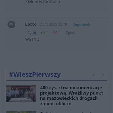
Zieloni w footbolu
Lotto
24.05.2025 23:18
Odpowiedz
Cytuj
1
1
Zgłoś
WSTYD
#WieszPierwszy
Poprzednie
Następ
400 tys. zł na dokumentację
projektową. Wrażliwy punkt
na mazowieckich drogach
zmieni oblicze