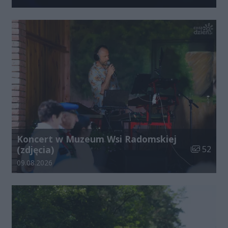
Koncert w Muzeum Wsi Radomskiej
Liczba zdj
(zdjęcia)
52
Data dodania galerii:
09.08.2026