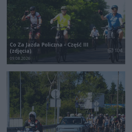
Co Za Jazda Policzna - Część III
Liczba zdjęć
(zdjęcia)
104
Data dodania galerii:
09.08.2026