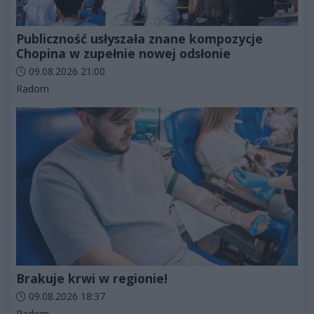
Publiczność usłyszała znane kompozycje
Chopina w zupełnie nowej odsłonie
Data dodania artykułu:
09.08.2026 21:00
Kategorie artykułu:
Radom
Brakuje krwi w regionie!
Data dodania artykułu:
09.08.2026 18:37
Kategorie artykułu:
Radom