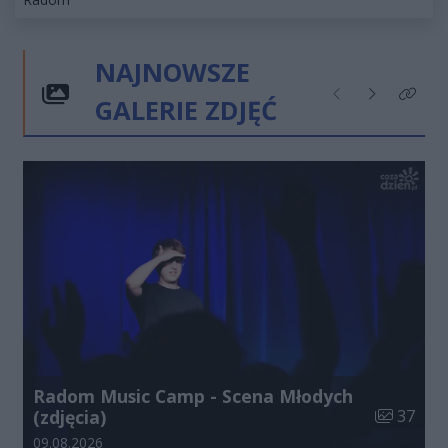
NAJNOWSZE
GALERIE ZDJĘĆ
Poprzednie
Następne
Kliknij
Radom Music Camp - Scena Młodych
Liczba zdj
(zdjęcia)
37
Data dodania galerii:
09.08.2026