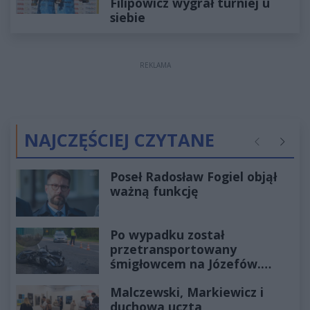
Filipowicz wygrał turniej u
siebie
REKLAMA
NAJCZĘŚCIEJ CZYTANE
Poprzednie
Następ
Poseł Radosław Fogiel objął
ważną funkcję
Po wypadku został
przetransportowany
śmigłowcem na Józefów.
Historia mrozi krew w żyłach
Malczewski, Markiewicz i
duchowa uczta