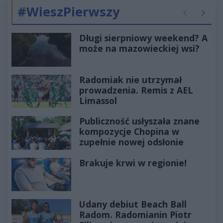
#WieszPierwszy
Poprzednie
Następ
Długi sierpniowy weekend? A
może na mazowieckiej wsi?
Radomiak nie utrzymał
prowadzenia. Remis z AEL
Limassol
Publiczność usłyszała znane
kompozycje Chopina w
zupełnie nowej odsłonie
Brakuje krwi w regionie!
Udany debiut Beach Ball
Radom. Radomianin Piotr