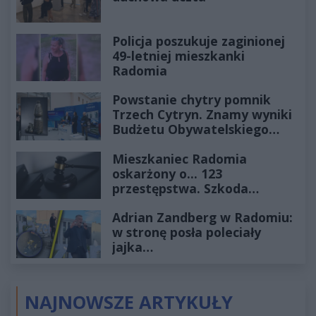
Policja poszukuje zaginionej
49-letniej mieszkanki
Radomia
Powstanie chytry pomnik
Trzech Cytryn. Znamy wyniki
Budżetu Obywatelskiego
2027
Mieszkaniec Radomia
oskarżony o... 123
przestępstwa. Szkoda
wyceniona na ponad milion
Adrian Zandberg w Radomiu:
złotych
w stronę posła poleciały
jajka…
NAJNOWSZE ARTYKUŁY