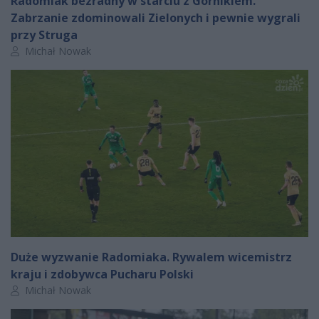
Radomiak bezradny w starciu z Górnikiem.
Zabrzanie zdominowali Zielonych i pewnie wygrali
przy Struga
Autor artykułu:
Michał Nowak
Duże wyzwanie Radomiaka. Rywalem wicemistrz
kraju i zdobywca Pucharu Polski
Autor artykułu:
Michał Nowak