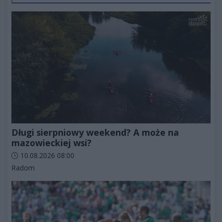
Długi sierpniowy weekend? A może na
mazowieckiej wsi?
Data dodania artykułu:
10.08.2026 08:00
Kategorie artykułu:
Radom