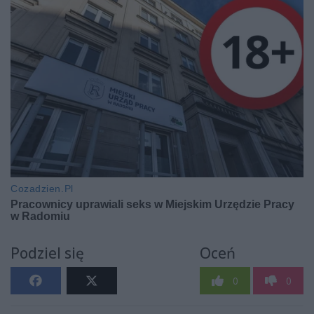
Podziel się
Oceń
0
0