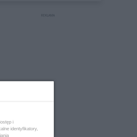
wyceniona na ponad milion
złotych
REKLAMA
ostęp i
lne identyfikatory,
iania