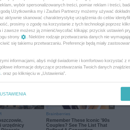
klam, wybór spersonalizowanych treści, pomiar reklam i treści, bad
 zgodą Użytkownika my i Zaufani Partnerzy możemy używać dokład
az aktywnie skanować charakterystykę urządzenia do celów identyfi
ść, prosimy o zgodę na korzystanie z tych technologii poprzez klikn
a i zawsze możesz ją zmienić/wycofać klikając przycisk ustawień pr
ogu strony
. Niektóre rodzaje przetwarzania danych nie wymagaj
iwić się takiemu przetwarzaniu. Preferencje będą miały zastosowania
ecka
zabawki
szymi informacjami, abyś mógł świadomie i komfortowo korzystać z
gółowe informacje dotyczące przetwarzania Twoich danych znajdzi
s
. oraz po kliknięciu w „Ustawienia”.
USTAWIENIA