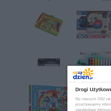
Drogi Użytkow
My, naszych 1162 zau
przechowujemy informa
standardowe informac