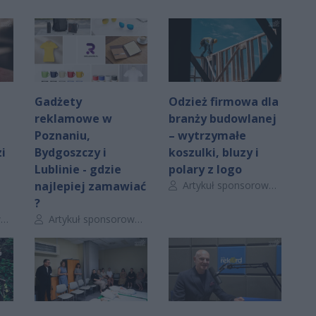
Gadżety
Odzież firmowa dla
reklamowe w
branży budowlanej
Poznaniu,
– wytrzymałe
i
Bydgoszczy i
koszulki, bluzy i
Lublinie - gdzie
polary z logo
Autor artykułu:
najlepiej zamawiać
Artykuł sponsorowany
?
Autor artykułu:
y
Artykuł sponsorowany