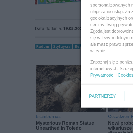
spersonalizowanych re
ulepszanie usług. Za
geolokalizacyjnych or
cenimy Twoją prywatno
Data dodania:
19.05.2025 07:50
Zgoda jest dobrowoln
się w lewym dolnym r
ale masz prawo sprzec
Radom
Styl życia
Region
Edukacja
dzień dzi
witrynie.
Zapoznaj się z poniż
internetowych. Szcze
Prywatności
i
Cookie
PARTNERZY