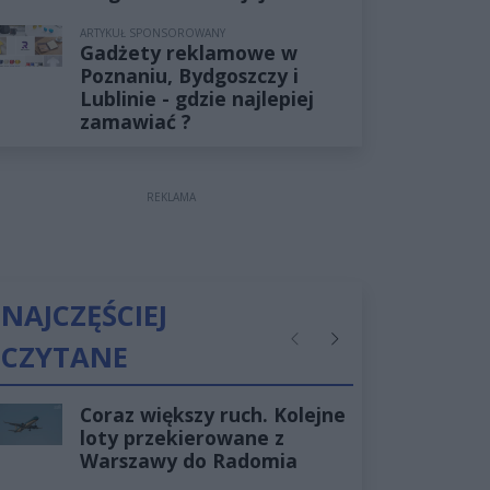
ARTYKUŁ SPONSOROWANY
Gadżety reklamowe w
Poznaniu, Bydgoszczy i
Lublinie - gdzie najlepiej
zamawiać ?
REKLAMA
NAJCZĘŚCIEJ
CZYTANE
Poprzednie
Następne
Coraz większy ruch. Kolejne
loty przekierowane z
Warszawy do Radomia