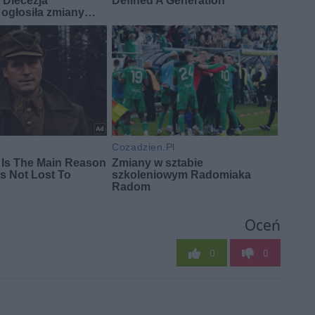
Oceń
0
0