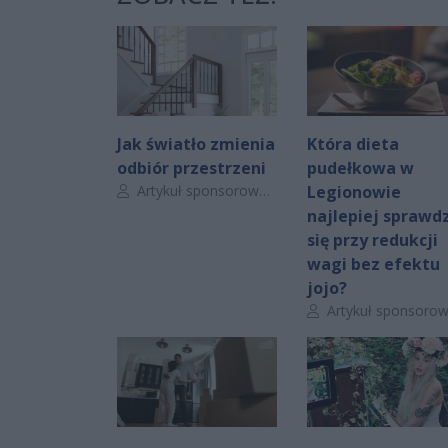
Jak światło zmienia
Która dieta
odbiór przestrzeni
pudełkowa w
Autor artykułu:
Artykuł sponsorowany
Legionowie
najlepiej sprawdz
się przy redukcji
wagi bez efektu
jojo?
Autor artykułu:
Artykuł sponsorowan