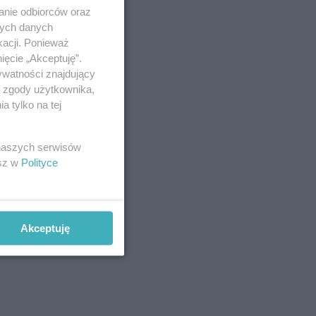
anie odbiorców oraz
nych danych
kacji. Ponieważ
ięcie „Akceptuję”.
ywatności znajdujący
ą zgody użytkownika,
 tylko na tej
 naszych serwisów
esz w
Polityce
Akceptuję