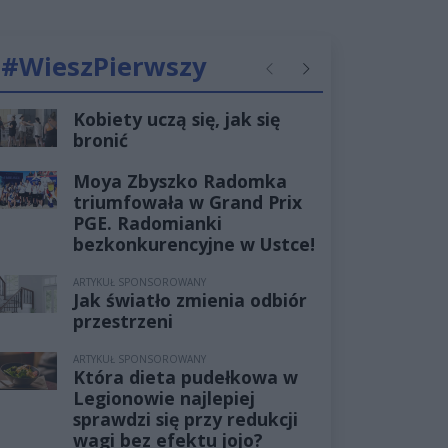
#WieszPierwszy
Poprzednie
Następne
Kobiety uczą się, jak się
bronić
Moya Zbyszko Radomka
triumfowała w Grand Prix
PGE. Radomianki
bezkonkurencyjne w Ustce!
ARTYKUŁ SPONSOROWANY
Jak światło zmienia odbiór
przestrzeni
ARTYKUŁ SPONSOROWANY
Która dieta pudełkowa w
Legionowie najlepiej
sprawdzi się przy redukcji
wagi bez efektu jojo?