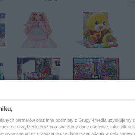
niku,
fanych partnerów oraz inne podmioty z Grupy 4media uzyskujemy d
cje na urządzeniu oraz przetwarzamy dane osobowe, takie jak unika
je wysyłane przez urządzenie czy dane przeglądania w celu zapewn