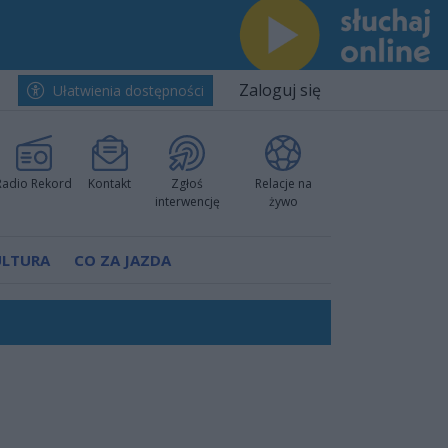
Zaloguj się
Ułatwienia dostępności
Radio Rekord
Kontakt
Zgłoś
Relacje na
interwencję
żywo
ULTURA
CO ZA JAZDA
nkurencyjne w Ustce!
ano umowę
Polski
 decyzję prokuratury
ów pokazali klasę
worzyć nową sportową tradycję"
ruchu