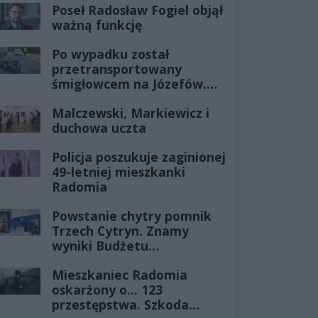
Poseł Radosław Fogiel objął
ważną funkcję
Po wypadku został
przetransportowany
śmigłowcem na Józefów.
Historia mrozi krew w
Malczewski, Markiewicz i
żyłach
duchowa uczta
Policja poszukuje zaginionej
49-letniej mieszkanki
Radomia
Powstanie chytry pomnik
Trzech Cytryn. Znamy
wyniki Budżetu
Obywatelskiego 2027
Mieszkaniec Radomia
oskarżony o... 123
przestępstwa. Szkoda