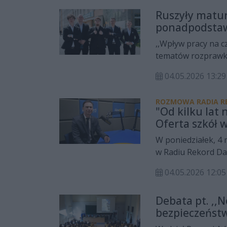
współzałożycielka
Ruszyły matur
materiały dydakty
ponadpodstawo
praktycznego wykor
technologie wprowa
,,Wpływ pracy na cz
tematów rozprawki
ponadpodstawowych
04.05.2026 13:
ROZMOWA RADIA R
"Od kilku lat
Oferta szkół 
W poniedziałek, 4
w Radiu Rekord Dar
Starostwa Powiato
04.05.2026 12:
ponadpodstawowych
zdawalności, które
Debata pt. ,,
poziomie.
bezpieczeństw
Radomskim