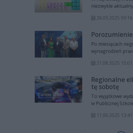
wychowawcy.
niezwykle aktualny
Szwarc, nauczycie
26.09.2025 09:16
Centrum Doskonale
Agnieszką Latoch-
Porozumienie
hab. Tomaszem Wi
Po miesiącach nego
wynagrodzeń praco
placówkach oświat
21.08.2025 15:01
zgodzić się zarówn
grupy zawodowej 
Regionalne el
tę sobotę
To wyjątkowe wyda
w Publicznej Szko
Natolinie. Udział 
11.06.2025 13:41