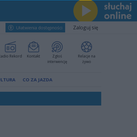
Zaloguj się
Ułatwienia dostępności
Radio Rekord
Kontakt
Zgłoś
Relacje na
interwencję
żywo
ULTURA
CO ZA JAZDA
ów pokazali klasę
rzowi
worzyć nową sportową tradycję"
ruchu