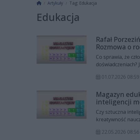
Strona główna
Artykuły
Tag: Edukacja
Edukacja
Rafał Porzez
Rozmowa o rod
ważne
Co sprawia, że czł
doświadczeniach? J
odpowiedzialność 
01.07.2026 08:59
Porzeziński w na
przygotowanego p
Magazyn eduka
Doskonalenia Nauc
inteligencji 
nauczycieli?
Czy sztuczna intel
kreatywność naucz
edukacyjnego rozm
22.05.2026 08:56
MSCDN Wydział w Pł