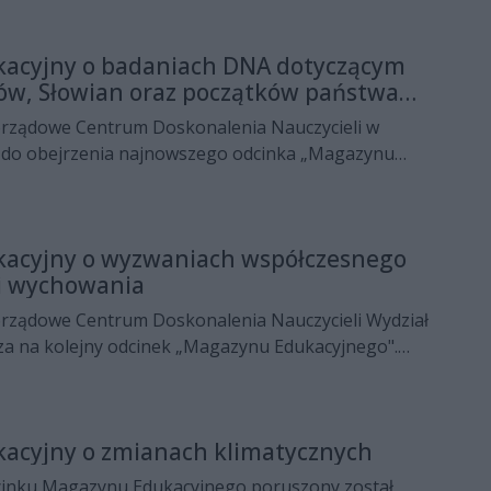
ygotowanego przez MSCDN Wydział w Radomiu.
acyjny o badaniach DNA dotyczącym
tów, Słowian oraz początków państwa
rządowe Centrum Doskonalenia Nauczycieli w
 do obejrzenia najnowszego odcinka „Magazynu
ciem Emilii Szwarc, nauczycielki-konsultantki języka
f. Marek Figlerowicz – ceniony biolog i genetyk,
u Chemii Bioorganicznej PAN. Rozmowa poświęcona
acyjny o wyzwaniach współczesnego
adaniom DNA dotyczącym dynastii Piastów, Słowian
 i wychowania
ństwa polskiego, które rzucają nowe światło na
rzeszłość.
rządowe Centrum Doskonalenia Nauczycieli Wydział
a na kolejny odcinek „Magazynu Edukacyjnego".
, nauczycielki konsultantki w zakresie wsparcia
dagogicznego, jest dr Maciej Dębski – prezes
Dbam o Mój Zasięg". Rozmowa dotyczy wyzwań
acyjny o zmianach klimatycznych
icielstwa i wychowania, a okazją do spotkania jest
j edycji projektu Strefa wsparcia rodzica i
inku Magazynu Edukacyjnego poruszony został