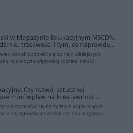
iński w Magazynie Edukacyjnym MSCDN.
zinie, trzeźwości i tym, co naprawdę
owiek potrafi podnieść się po najtrudniejszych
aką rolę w życiu odgrywają rodzina, miłość i
za własne wybory? Między innymi o tym mówi Rafał
jnowszym odcinku Magazynu Edukacyjnego
rzez Mazowieckie Samorządowe Centrum
cyjny: Czy rozwój sztucznej
zycieli Wydział w Radomiu.
może mieć wpływ na kreatywność
igencja może stać się narzędziem wspierającym
ycieli? O tym w najnowszym odcinku magazynu
awia Marcin Jaroszewski  doradca metodyczny
ocku. Jego gościem jest Kristina Jonkuvienė,