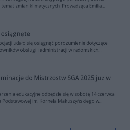
 temat zmian klimatycznych. Prowadząca Emilia
l konsultant Mazowieckiego Samorządowego
nia Nauczycieli w Radomiu, rozmawia z dr hab.
Wites, profesor Uniwersytetu Wrocławskiego, oraz dr
 osiągnęte
tesem, profesorem Uniwersytetu Warszawskiego.
cjacji udało się osiągnąć porozumienie dotyczące
wników obsługi i administracji w radomskich
owych. Dzięki kompromisowi, na który musiały
o związki zawodowe, jak i władze miasta, pensje tej
wzrosną
iminacje do Mistrzostw SGA 2025 już w
rzenia edukacyjne odbędzie się w sobotę 14 czerwca
le Podstawowej im. Kornela Makuszyńskiego w
w turnieju potwierdziło ponad 150 uczestników.