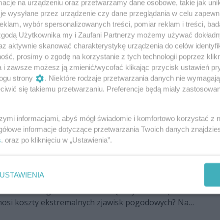
 spotkanie z technikiem kryminalistyki
cje na urządzeniu oraz przetwarzamy dane osobowe, takie jak unika
je wysyłane przez urządzenie czy dane przeglądania w celu zapewn
jrzenia wywiadu z mł. asp. Grzegorzem Piotrowskim,
klam, wybór spersonalizowanych treści, pomiar reklam i treści, bad
listyki z Komendy Miejskiej Policji w Radomiu.
 zgodą Użytkownika my i Zaufani Partnerzy możemy używać dokład
az aktywnie skanować charakterystykę urządzenia do celów identyfi
ść, prosimy o zgodę na korzystanie z tych technologii poprzez klikn
a i zawsze możesz ją zmienić/wycofać klikając przycisk ustawień pr
cyjny Jak nadać edukacji bardziej
ogu strony
. Niektóre rodzaje przetwarzania danych nie wymagaj
icze
iwić się takiemu przetwarzaniu. Preferencje będą miały zastosowania
ejrzenia pierwszego odcinka Magazynu
ygotowanego przez Mazowieckie Samorządowe
szymi informacjami, abyś mógł świadomie i komfortowo korzystać z
nia Nauczycieli – Wydział w Płocku. Program
gółowe informacje dotyczące przetwarzania Twoich danych znajdzi
spółczesnym wyzwaniom edukacji oraz poszukiwaniu
s
. oraz po kliknięciu w „Ustawienia”.
nie atrakcyjnego i inspirującego oblicza nauki.
mat i odpowiedzialność – eksperci w
dukacyjnym MSCDN
USTAWIENIA
iach? Dlaczego miasta coraz częściej nie radzą sobie
nosi koszty ekstremalnych zjawisk pogodowych? Na
adają eksperci w najnowszym odcinku Magazynu