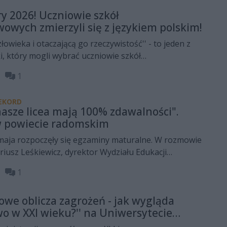
 platformy EditAI, która pomaga tworzyć angażujące
y 2026! Uczniowie szkół
czne oparte na metodzie PBL. Rozmowa dotyczy
wych zmierzyli się z językiem polskim!
zystania AI w edukacji oraz zmian, jakie nowe
dzają do pracy nauczyciela.
łowieka i otaczającą go rzeczywistość'' - to jeden z
, który mogli wybrać uczniowie szkół
 podczas egzaminu z języka polskiego!
29
1
EKORD
 nasze licea mają 100% zdawalności".
w powiecie radomskim
 maja rozpoczęły się egzaminy maturalne. W rozmowie
iusz Leśkiewicz, dyrektor Wydziału Edukacji
wego w Radomiu, mówił o naborze do szkół
05
1
, ofercie liceów i techników oraz wynikach
 w ostatnich latach utrzymują się na bardzo wysokim
Nowe oblicza zagrożeń - jak wygląda
o w XXI wieku?'' na Uniwersytecie