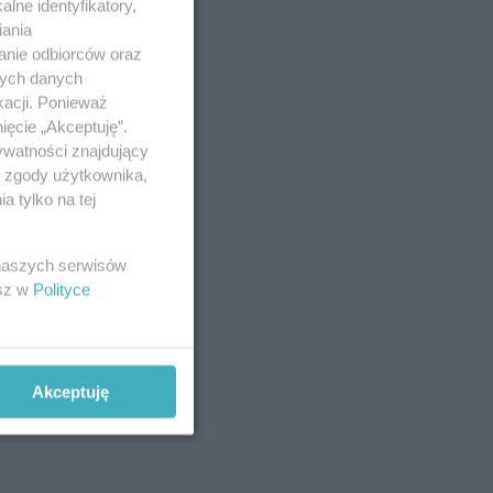
lne identyfikatory,
iania
anie odbiorców oraz
nych danych
kacji. Ponieważ
ięcie „Akceptuję”.
ywatności znajdujący
ą zgody użytkownika,
 tylko na tej
 naszych serwisów
esz w
Polityce
Akceptuję