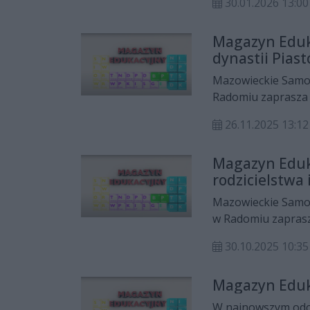
30.01.2026 13:00
Edukacyjnego prz
Magazyn Eduk
dynastii Pias
polskiego
Mazowieckie Samo
Radomiu zaprasza
Edukacyjnego". Goś
26.11.2025 13:12
polskiego, jest pro
dyrektor Instytut
Magazyn Eduk
jest najnowszym b
rodzicielstwa
oraz początków pa
nasze korzenie i p
Mazowieckie Samo
w Radomiu zaprasz
Gościem Ewy Banach
30.10.2025 10:35
psychologiczno-pe
Stowarzyszenia „
Magazyn Eduk
współczesnego rodz
rozpoczęcie kolejne
W najnowszym odc