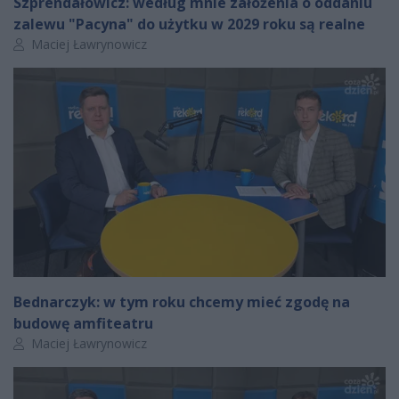
Szprendałowicz: według mnie założenia o oddaniu
zalewu "Pacyna" do użytku w 2029 roku są realne
Autor artykułu:
Maciej Ławrynowicz
Bednarczyk: w tym roku chcemy mieć zgodę na
budowę amfiteatru
Autor artykułu:
Maciej Ławrynowicz