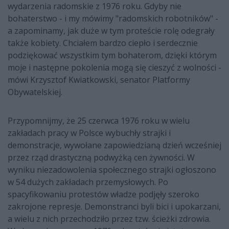
wydarzenia radomskie z 1976 roku. Gdyby nie
bohaterstwo - i my mówimy "radomskich robotników" -
a zapominamy, jak duże w tym proteście rolę odegrały
także kobiety. Chciałem bardzo ciepło i serdecznie
podziękować wszystkim tym bohaterom, dzięki którym
moje i następne pokolenia mogą się cieszyć z wolności -
mówi Krzysztof Kwiatkowski, senator Platformy
Obywatelskiej.
Przypomnijmy, że 25 czerwca 1976 roku w wielu
zakładach pracy w Polsce wybuchły strajki i
demonstracje, wywołane zapowiedzianą dzień wcześniej
przez rząd drastyczną podwyżką cen żywności. W
wyniku niezadowolenia społecznego strajki ogłoszono
w 54 dużych zakładach przemysłowych. Po
spacyfikowaniu protestów władze podjęły szeroko
zakrojone represje. Demonstranci byli bici i upokarzani,
a wielu z nich przechodziło przez tzw. ścieżki zdrowia.