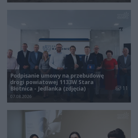
Podpisanie umowy na przebudowę
drogi powiatowej 1133W Stara
Liczba zdj
Błotnica - Jedlanka (zdjęcia)
11
Data dodania galerii:
07.08.2026