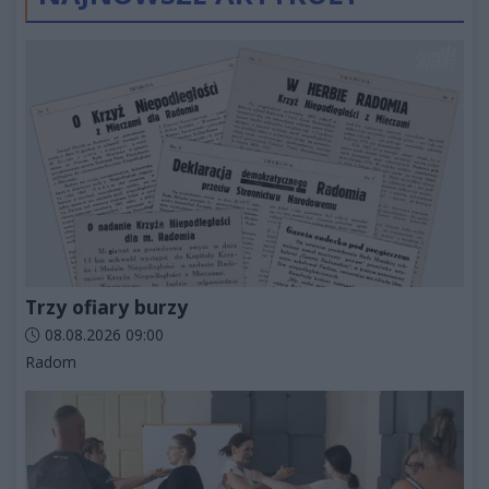
Trzy ofiary burzy
Data dodania artykułu:
08.08.2026 09:00
Kategorie artykułu:
Radom