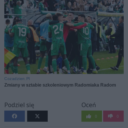
Podziel się
Oceń
0
0