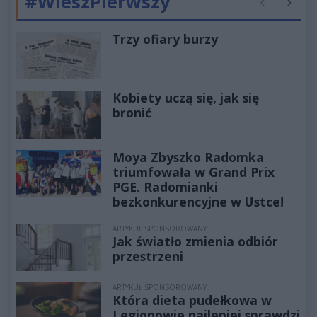
#WieszPierwszy
Poprzednie
Następ
Trzy ofiary burzy
Kobiety uczą się, jak się
bronić
Moya Zbyszko Radomka
triumfowała w Grand Prix
PGE. Radomianki
bezkonkurencyjne w Ustce!
ARTYKUŁ SPONSOROWANY
Jak światło zmienia odbiór
przestrzeni
ARTYKUŁ SPONSOROWANY
Która dieta pudełkowa w
Legionowie najlepiej sprawdzi