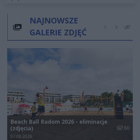
NAJNOWSZE
GALERIE ZDJĘĆ
Poprzednie
Następne
Kliknij
Beach Ball Radom 2026 - eliminacje
Liczba zdj
(zdjęcia)
60
Data dodania galerii:
07.08.2026