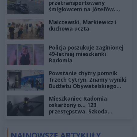
przetransportowany
śmigłowcem na Józefów.
Historia mrozi krew w żyłach
Malczewski, Markiewicz i
duchowa uczta
Policja poszukuje zaginionej
49-letniej mieszkanki
Radomia
Powstanie chytry pomnik
Trzech Cytryn. Znamy wyniki
Budżetu Obywatelskiego
2027
Mieszkaniec Radomia
oskarżony o... 123
przestępstwa. Szkoda
wyceniona na ponad milion
złotych
NAJNOWSZE ARTYKUŁY