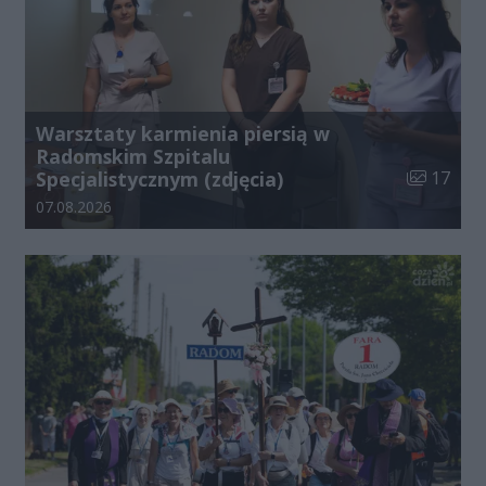
Warsztaty karmienia piersią w
Radomskim Szpitalu
Liczba zdj
Specjalistycznym (zdjęcia)
17
Data dodania galerii:
07.08.2026